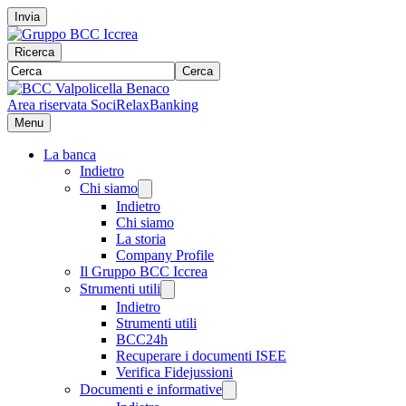
Invia
Ricerca
Cerca
Area riservata Soci
RelaxBanking
Menu
La banca
Indietro
Chi siamo
Indietro
Chi siamo
La storia
Company Profile
Il Gruppo BCC Iccrea
Strumenti utili
Indietro
Strumenti utili
BCC24h
Recuperare i documenti ISEE
Verifica Fidejussioni
Documenti e informative