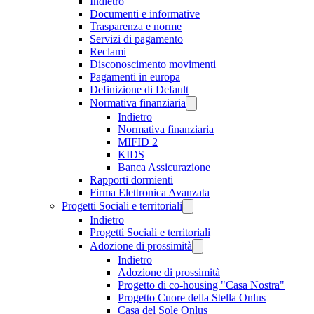
Indietro
Documenti e informative
Trasparenza e norme
Servizi di pagamento
Reclami
Disconoscimento movimenti
Pagamenti in europa
Definizione di Default
Normativa finanziaria
Indietro
Normativa finanziaria
MIFID 2
KIDS
Banca Assicurazione
Rapporti dormienti
Firma Elettronica Avanzata
Progetti Sociali e territoriali
Indietro
Progetti Sociali e territoriali
Adozione di prossimità
Indietro
Adozione di prossimità
Progetto di co-housing "Casa Nostra"
Progetto Cuore della Stella Onlus
Casa del Sole Onlus