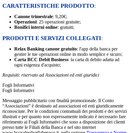
CARATTERISTICHE PRODOTTO
:
Canone trimestrale
: 9,20€;
Operazioni
: 25 operazioni gratuite;
Bonifici interni online
: gratuiti;
PRODOTTI E SERVIZI COLLEGATI
:
Relax Banking
canone gratuito
: l'app della banca per
gestire le tue operazioni online in modo semplice e sicuro;
Carta BCC Debit Business
: la carta di debito adatta ad
ogni esigenza d'acquisto;
Requisiti: riservato ad Associazioni ed enti giuridici
Fogli Informativi
Fogli Informativi
Messaggio pubblicitario con finalità promozionale. Il Conto
“Associazioni” è destinato ad associazioni ed enti giuridicamente
riconosciute.
Per le condizioni contrattuali dei prodotti e dei servizi
illustrati e per quanto non espressamente indicato è necessario fare
riferimento ai Fogli Informativi che sono a disposizione dei clienti
presso tutte le Filiali della Banca e nel sito internet
www.bccvalpolicellabenaco.it, nella sezione
Trasparenza e Norme
.