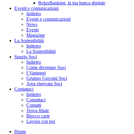
RelaxBanking, la tua banca digitale
Eventi e comunicazioni
Indietro
Eventi e comunicazioni
News
Eventi
Magazine
La Sostenibilità
Indietro
La Sostenibilità
Spazio Soci
Indietro
Come diventare Soci
I Vantaggi
Gruppo Giovani Soci
Area riservata Soci
Contattaci
Indietro
Contattaci
Contatti
Trova filiale
Blocco carte
Lavora con noi
Home