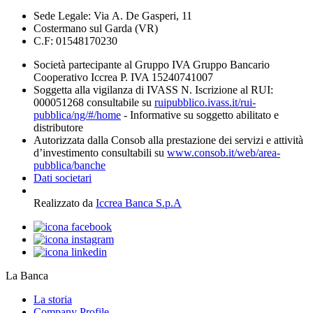
Sede Legale: Via A. De Gasperi, 11
Costermano sul Garda (VR)
C.F: 01548170230
Società partecipante al Gruppo IVA Gruppo Bancario
Cooperativo Iccrea P. IVA 15240741007
Soggetta alla vigilanza di IVASS N. Iscrizione al RUI:
000051268 consultabile su
ruipubblico.ivass.it/rui-
pubblica/ng/#/home
- Informative su soggetto abilitato e
distributore
Autorizzata dalla Consob alla prestazione dei servizi e attività
d’investimento consultabili su
www.consob.it/web/area-
pubblica/banche
Dati societari
Realizzato da
Iccrea Banca S.p.A
La Banca
La storia
Company Profile