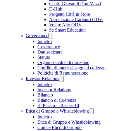
Centri Giovanili Don Mazzi
D-Hub
Progetto Città in Fiore
Associazione Caritauri ODV
Volare Alto ODV
Se Smart Education
Governance
Indietro
Governance
Dati societari
Statuto
Organi sociali e di direzione
Conflitti di interessi soggetti collegati
Politiche di Remunerazione
Investor Relations
Indietro
Investor Relations
Bilancio
Bilancio di Coerenza
3° Pilastro - Basilea III
Etica di Gruppo e Whistleblowing
Indietro
Etica di Gruppo e Whistleblowing
Codice Etico di Gruppo