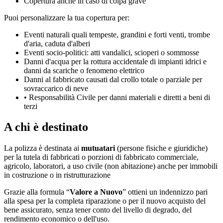
Copertura anche in caso di colpa grave
Puoi personalizzare la tua copertura per:
Eventi naturali quali tempeste, grandini e forti venti, trombe
d'aria, caduta d'alberi
Eventi socio-politici: atti vandalici, scioperi o sommosse
Danni d'acqua per la rottura accidentale di impianti idrici e
danni da scariche o fenomeno elettrico
Danni al fabbricato causati dal crollo totale o parziale per
sovraccarico di neve
• Responsabilità Civile per danni materiali e diretti a beni di
terzi
A chi è destinato
La polizza è destinata ai
mutuatari
(persone fisiche e giuridiche)
per la tutela di fabbricati o porzioni di fabbricato commerciale,
agricolo, laboratori, a uso civile (non abitazione) anche per immobili
in costruzione o in ristrutturazione
Grazie alla formula “
Valore a Nuovo
” ottieni un indennizzo pari
alla spesa per la completa riparazione o per il nuovo acquisto del
bene assicurato, senza tener conto del livello di degrado, del
rendimento economico o dell'uso.