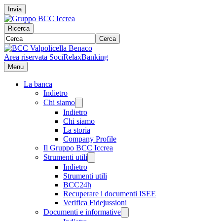
Invia
Ricerca
Cerca
Area riservata Soci
RelaxBanking
Menu
La banca
Indietro
Chi siamo
Indietro
Chi siamo
La storia
Company Profile
Il Gruppo BCC Iccrea
Strumenti utili
Indietro
Strumenti utili
BCC24h
Recuperare i documenti ISEE
Verifica Fidejussioni
Documenti e informative