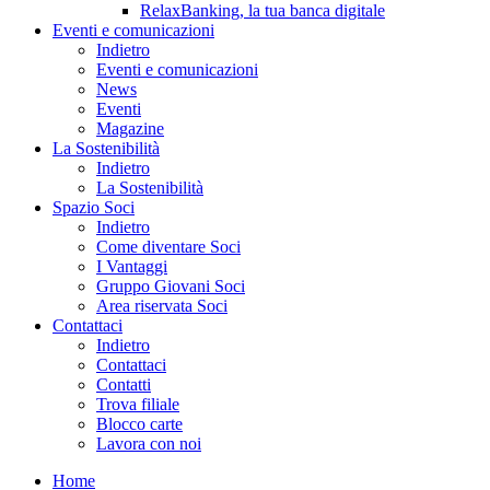
RelaxBanking, la tua banca digitale
Eventi e comunicazioni
Indietro
Eventi e comunicazioni
News
Eventi
Magazine
La Sostenibilità
Indietro
La Sostenibilità
Spazio Soci
Indietro
Come diventare Soci
I Vantaggi
Gruppo Giovani Soci
Area riservata Soci
Contattaci
Indietro
Contattaci
Contatti
Trova filiale
Blocco carte
Lavora con noi
Home