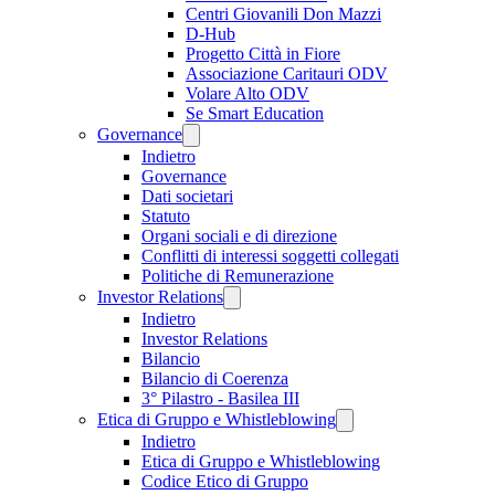
Centri Giovanili Don Mazzi
D-Hub
Progetto Città in Fiore
Associazione Caritauri ODV
Volare Alto ODV
Se Smart Education
Governance
Indietro
Governance
Dati societari
Statuto
Organi sociali e di direzione
Conflitti di interessi soggetti collegati
Politiche di Remunerazione
Investor Relations
Indietro
Investor Relations
Bilancio
Bilancio di Coerenza
3° Pilastro - Basilea III
Etica di Gruppo e Whistleblowing
Indietro
Etica di Gruppo e Whistleblowing
Codice Etico di Gruppo