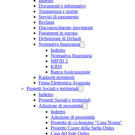
Indietro
Documenti e informative
Trasparenza e norme
Servizi di pagamento
Reclami
Disconoscimento movimenti
Pagamenti in europa
Definizione di Default
Normativa finanziaria
Indietro
Normativa finanziaria
MIFID 2
KIDS
Banca Assicurazione
Rapporti dormienti
Firma Elettronica Avanzata
Progetti Sociali e territoriali
Indietro
Progetti Sociali e territoriali
Adozione di prossimità
Indietro
Adozione di prossimità
Progetto di co-housing "Casa Nostra"
Progetto Cuore della Stella Onlus
Casa del Sole Onlus