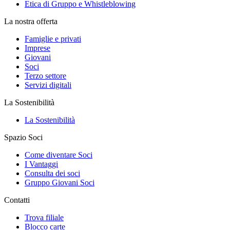
Etica di Gruppo e Whistleblowing
La nostra offerta
Famiglie e privati
Imprese
Giovani
Soci
Terzo settore
Servizi digitali
La Sostenibilità
La Sostenibilità
Spazio Soci
Come diventare Soci
I Vantaggi
Consulta dei soci
Gruppo Giovani Soci
Contatti
Trova filiale
Blocco carte