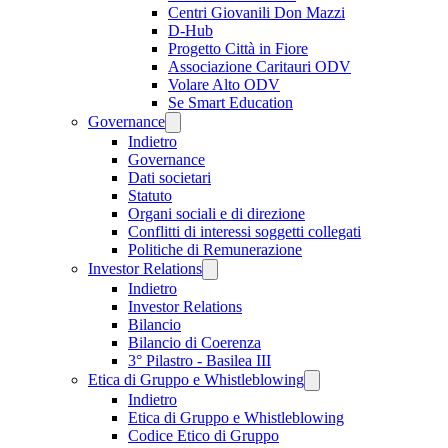
Centri Giovanili Don Mazzi
D-Hub
Progetto Città in Fiore
Associazione Caritauri ODV
Volare Alto ODV
Se Smart Education
Governance
Indietro
Governance
Dati societari
Statuto
Organi sociali e di direzione
Conflitti di interessi soggetti collegati
Politiche di Remunerazione
Investor Relations
Indietro
Investor Relations
Bilancio
Bilancio di Coerenza
3° Pilastro - Basilea III
Etica di Gruppo e Whistleblowing
Indietro
Etica di Gruppo e Whistleblowing
Codice Etico di Gruppo