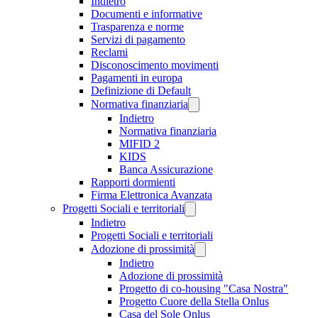
Indietro
Documenti e informative
Trasparenza e norme
Servizi di pagamento
Reclami
Disconoscimento movimenti
Pagamenti in europa
Definizione di Default
Normativa finanziaria
Indietro
Normativa finanziaria
MIFID 2
KIDS
Banca Assicurazione
Rapporti dormienti
Firma Elettronica Avanzata
Progetti Sociali e territoriali
Indietro
Progetti Sociali e territoriali
Adozione di prossimità
Indietro
Adozione di prossimità
Progetto di co-housing "Casa Nostra"
Progetto Cuore della Stella Onlus
Casa del Sole Onlus