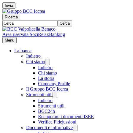
Invia
Ricerca
Cerca
Area riservata Soci
RelaxBanking
Menu
La banca
Indietro
Chi siamo
Indietro
Chi siamo
La storia
Company Profile
Il Gruppo BCC Iccrea
Strumenti utili
Indietro
Strumenti utili
BCC24h
Recuperare i documenti ISEE
Verifica Fidejussioni
Documenti e informative