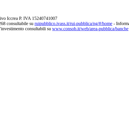
tivo Iccrea P. IVA 15240741007
268 consultabile su
ruipubblico.ivass.it/rui-pubblica/ng/#/home
- Informa
d’investimento consultabili su
www.consob.it/web/area-pubblica/banche