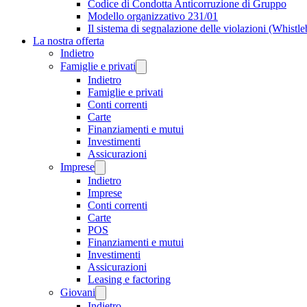
Codice di Condotta Anticorruzione di Gruppo
Modello organizzativo 231/01
Il sistema di segnalazione delle violazioni (Whistl
La nostra offerta
Indietro
Famiglie e privati
Indietro
Famiglie e privati
Conti correnti
Carte
Finanziamenti e mutui
Investimenti
Assicurazioni
Imprese
Indietro
Imprese
Conti correnti
Carte
POS
Finanziamenti e mutui
Investimenti
Assicurazioni
Leasing e factoring
Giovani
Indietro