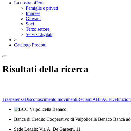
La nostra offerta
Famiglie e privati
Imprese
Giovani
Soci
Terzo settore
Servizi digitali
>
Catalogo Prodotti
Risultati della ricerca
Trasparenza
Disconoscimento movimenti
Reclami
ABF
ACF
Definizion
Banca di Credito Cooperativo di Valpolicella Benaco Banca ad
Sede Legale: Via A. De Gasperi, 11