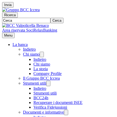
Invia
Ricerca
Cerca
Area riservata Soci
RelaxBanking
Menu
La banca
Indietro
Chi siamo
Indietro
Chi siamo
La storia
Company Profile
Il Gruppo BCC Iccrea
Strumenti utili
Indietro
Strumenti utili
BCC24h
Recuperare i documenti ISEE
Verifica Fidejussioni
Documenti e informative