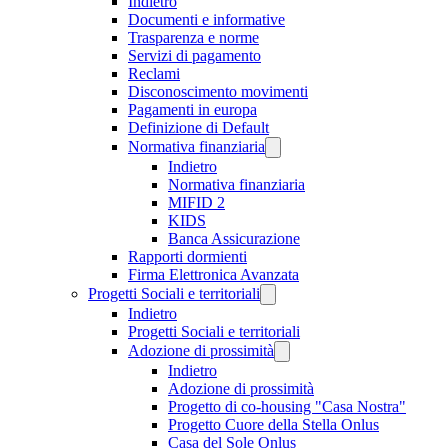
Indietro
Documenti e informative
Trasparenza e norme
Servizi di pagamento
Reclami
Disconoscimento movimenti
Pagamenti in europa
Definizione di Default
Normativa finanziaria
Indietro
Normativa finanziaria
MIFID 2
KIDS
Banca Assicurazione
Rapporti dormienti
Firma Elettronica Avanzata
Progetti Sociali e territoriali
Indietro
Progetti Sociali e territoriali
Adozione di prossimità
Indietro
Adozione di prossimità
Progetto di co-housing "Casa Nostra"
Progetto Cuore della Stella Onlus
Casa del Sole Onlus