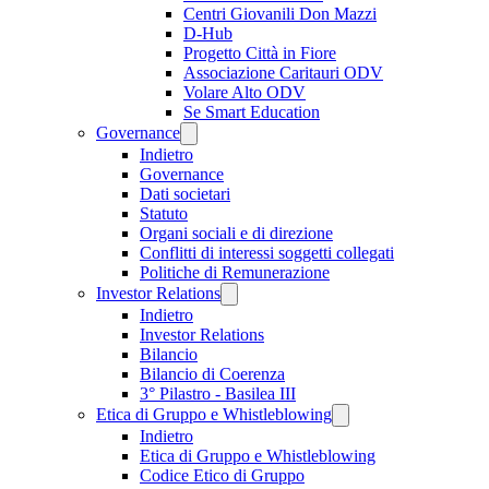
Centri Giovanili Don Mazzi
D-Hub
Progetto Città in Fiore
Associazione Caritauri ODV
Volare Alto ODV
Se Smart Education
Governance
Indietro
Governance
Dati societari
Statuto
Organi sociali e di direzione
Conflitti di interessi soggetti collegati
Politiche di Remunerazione
Investor Relations
Indietro
Investor Relations
Bilancio
Bilancio di Coerenza
3° Pilastro - Basilea III
Etica di Gruppo e Whistleblowing
Indietro
Etica di Gruppo e Whistleblowing
Codice Etico di Gruppo