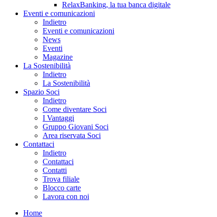
RelaxBanking, la tua banca digitale
Eventi e comunicazioni
Indietro
Eventi e comunicazioni
News
Eventi
Magazine
La Sostenibilità
Indietro
La Sostenibilità
Spazio Soci
Indietro
Come diventare Soci
I Vantaggi
Gruppo Giovani Soci
Area riservata Soci
Contattaci
Indietro
Contattaci
Contatti
Trova filiale
Blocco carte
Lavora con noi
Home