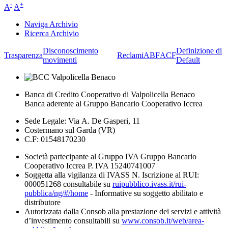
-
+
A
A
Naviga Archivio
Ricerca Archivio
Disconoscimento
Definizione di
Trasparenza
Reclami
ABF
ACF
movimenti
Default
Banca di Credito Cooperativo di Valpolicella Benaco
Banca aderente al Gruppo Bancario Cooperativo Iccrea
Sede Legale: Via A. De Gasperi, 11
Costermano sul Garda (VR)
C.F: 01548170230
Società partecipante al Gruppo IVA Gruppo Bancario
Cooperativo Iccrea P. IVA 15240741007
Soggetta alla vigilanza di IVASS N. Iscrizione al RUI:
000051268 consultabile su
ruipubblico.ivass.it/rui-
pubblica/ng/#/home
- Informative su soggetto abilitato e
distributore
Autorizzata dalla Consob alla prestazione dei servizi e attività
d’investimento consultabili su
www.consob.it/web/area-