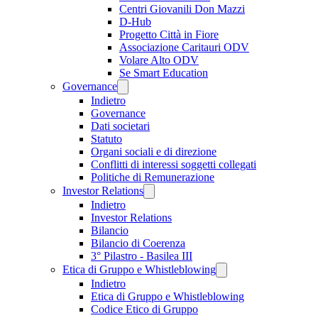
Centri Giovanili Don Mazzi
D-Hub
Progetto Città in Fiore
Associazione Caritauri ODV
Volare Alto ODV
Se Smart Education
Governance
Indietro
Governance
Dati societari
Statuto
Organi sociali e di direzione
Conflitti di interessi soggetti collegati
Politiche di Remunerazione
Investor Relations
Indietro
Investor Relations
Bilancio
Bilancio di Coerenza
3° Pilastro - Basilea III
Etica di Gruppo e Whistleblowing
Indietro
Etica di Gruppo e Whistleblowing
Codice Etico di Gruppo