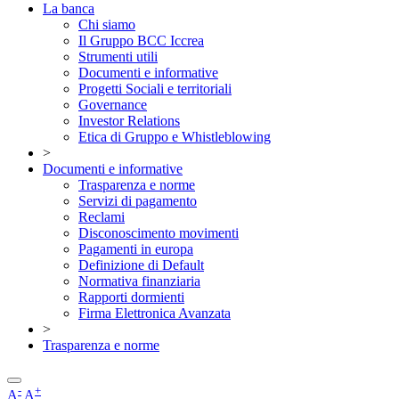
La banca
Chi siamo
Il Gruppo BCC Iccrea
Strumenti utili
Documenti e informative
Progetti Sociali e territoriali
Governance
Investor Relations
Etica di Gruppo e Whistleblowing
>
Documenti e informative
Trasparenza e norme
Servizi di pagamento
Reclami
Disconoscimento movimenti
Pagamenti in europa
Definizione di Default
Normativa finanziaria
Rapporti dormienti
Firma Elettronica Avanzata
>
Trasparenza e norme
-
+
A
A