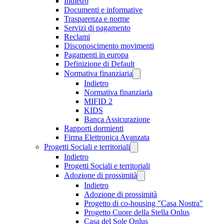
Indietro
Documenti e informative
Trasparenza e norme
Servizi di pagamento
Reclami
Disconoscimento movimenti
Pagamenti in europa
Definizione di Default
Normativa finanziaria
Indietro
Normativa finanziaria
MIFID 2
KIDS
Banca Assicurazione
Rapporti dormienti
Firma Elettronica Avanzata
Progetti Sociali e territoriali
Indietro
Progetti Sociali e territoriali
Adozione di prossimità
Indietro
Adozione di prossimità
Progetto di co-housing "Casa Nostra"
Progetto Cuore della Stella Onlus
Casa del Sole Onlus