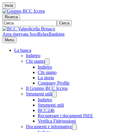
Invia
Ricerca
Cerca
Area riservata Soci
RelaxBanking
Menu
La banca
Indietro
Chi siamo
Indietro
Chi siamo
La storia
Company Profile
Il Gruppo BCC Iccrea
Strumenti utili
Indietro
Strumenti utili
BCC24h
Recuperare i documenti ISEE
Verifica Fidejussioni
Documenti e informative