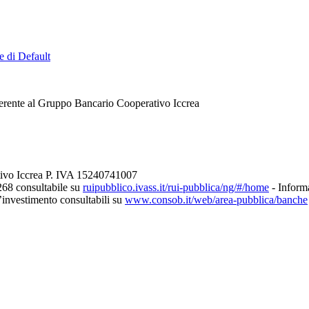
e di Default
erente al Gruppo Bancario Cooperativo Iccrea
tivo Iccrea P. IVA 15240741007
268 consultabile su
ruipubblico.ivass.it/rui-pubblica/ng/#/home
- Informa
d’investimento consultabili su
www.consob.it/web/area-pubblica/banche