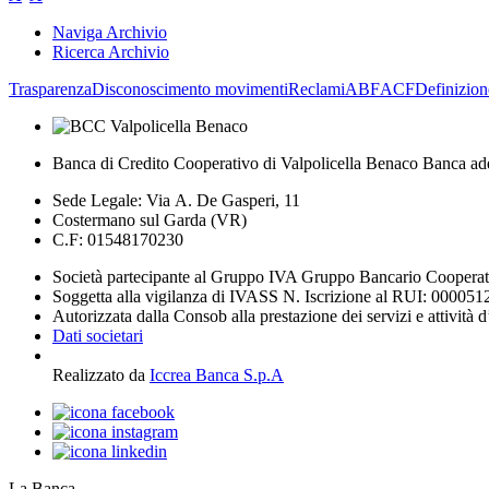
Naviga Archivio
Ricerca Archivio
Trasparenza
Disconoscimento movimenti
Reclami
ABF
ACF
Definizion
Banca di Credito Cooperativo di Valpolicella Benaco Banca ad
Sede Legale: Via A. De Gasperi, 11
Costermano sul Garda (VR)
C.F: 01548170230
Società partecipante al Gruppo IVA Gruppo Bancario Coopera
Soggetta alla vigilanza di IVASS N. Iscrizione al RUI: 000051
Autorizzata dalla Consob alla prestazione dei servizi e attività 
Dati societari
Realizzato da
Iccrea Banca S.p.A
La Banca