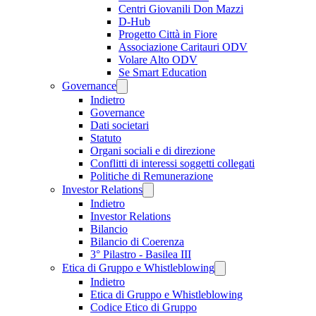
Centri Giovanili Don Mazzi
D-Hub
Progetto Città in Fiore
Associazione Caritauri ODV
Volare Alto ODV
Se Smart Education
Governance
Indietro
Governance
Dati societari
Statuto
Organi sociali e di direzione
Conflitti di interessi soggetti collegati
Politiche di Remunerazione
Investor Relations
Indietro
Investor Relations
Bilancio
Bilancio di Coerenza
3° Pilastro - Basilea III
Etica di Gruppo e Whistleblowing
Indietro
Etica di Gruppo e Whistleblowing
Codice Etico di Gruppo