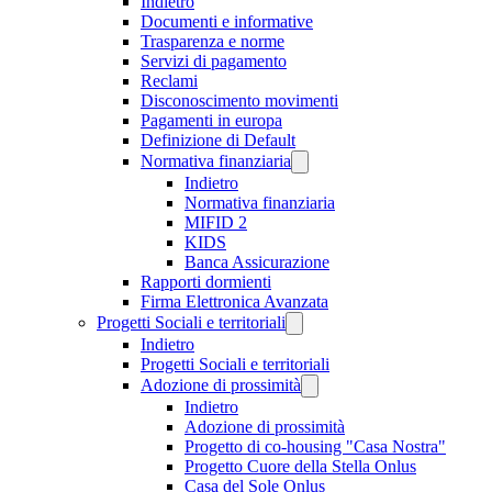
Indietro
Documenti e informative
Trasparenza e norme
Servizi di pagamento
Reclami
Disconoscimento movimenti
Pagamenti in europa
Definizione di Default
Normativa finanziaria
Indietro
Normativa finanziaria
MIFID 2
KIDS
Banca Assicurazione
Rapporti dormienti
Firma Elettronica Avanzata
Progetti Sociali e territoriali
Indietro
Progetti Sociali e territoriali
Adozione di prossimità
Indietro
Adozione di prossimità
Progetto di co-housing "Casa Nostra"
Progetto Cuore della Stella Onlus
Casa del Sole Onlus