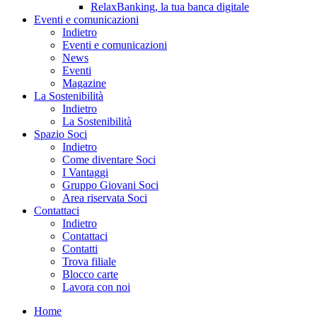
RelaxBanking, la tua banca digitale
Eventi e comunicazioni
Indietro
Eventi e comunicazioni
News
Eventi
Magazine
La Sostenibilità
Indietro
La Sostenibilità
Spazio Soci
Indietro
Come diventare Soci
I Vantaggi
Gruppo Giovani Soci
Area riservata Soci
Contattaci
Indietro
Contattaci
Contatti
Trova filiale
Blocco carte
Lavora con noi
Home