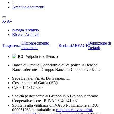
>
Archivio documenti
-
+
A
A
Naviga Archivio
Ricerca Archivio
Disconoscimento
Definizione di
Trasparenza
Reclami
ABF
ACF
movimenti
Default
Banca di Credito Cooperativo di Valpolicella Benaco
Banca aderente al Gruppo Bancario Cooperativo Iccrea
Sede Legale: Via A. De Gasperi, 11
Costermano sul Garda (VR)
C.F: 01548170230
Società partecipante al Gruppo IVA Gruppo Bancario
Cooperativo Iccrea P. IVA 15240741007
Soggetta alla vigilanza di IVASS N. Iscrizione al RUI:
000051268 consultabile su
ruipubblico.ivass.it/rui-