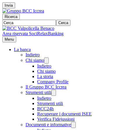
Invia
Ricerca
Cerca
Area riservata Soci
RelaxBanking
Menu
La banca
Indietro
Chi siamo
Indietro
Chi siamo
La storia
Company Profile
Il Gruppo BCC Iccrea
Strumenti utili
Indietro
Strumenti utili
BCC24h
Recuperare i documenti ISEE
Verifica Fidejussioni
Documenti e informative