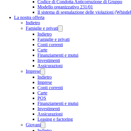
Codice di Condotta Anticorruzione di Gruppo
Modello organizzativo 231/01
Il sistema di segnalazione delle violazioni (Whistl
La nostra offerta
Indietro
Famiglie e privati
Indietro
Famiglie e privati
Conti correnti
Carte
Finanziamenti e mutui
Investimenti
Assicurazioni
Imprese
Indietro
Imprese
Conti correnti
Carte
POS
Finanziamenti e mutui
Investimenti
Assicurazioni
Leasing e factoring
Giovani
Indietro