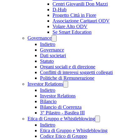
Centri Giovanili Don Mazzi
D-Hub
Progetto Città in Fiore
Associazione Caritauri ODV
Volare Alto ODV
Se Smart Education
Governance
Indietro
Governance
Dati societari
Statuto
Organi sociali e di direzione
Conflitti di interessi soggetti collegati
Politiche di Remunerazione
Investor Relations
Indietro
Investor Relations
Bilancio
Bilancio di Coerenza
3° Pilastro - Basilea III
Etica di Gruppo e Whistleblowing
Indietro
Etica di Gruppo e Whistleblowing
Codice Etico di Gruppo