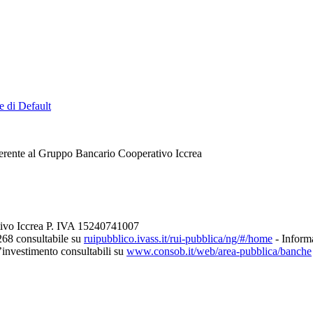
e di Default
erente al Gruppo Bancario Cooperativo Iccrea
tivo Iccrea P. IVA 15240741007
268 consultabile su
ruipubblico.ivass.it/rui-pubblica/ng/#/home
- Informa
d’investimento consultabili su
www.consob.it/web/area-pubblica/banche