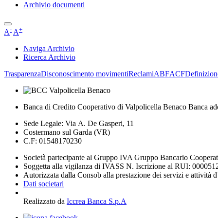
Archivio documenti
-
+
A
A
Naviga Archivio
Ricerca Archivio
Trasparenza
Disconoscimento movimenti
Reclami
ABF
ACF
Definizion
Banca di Credito Cooperativo di Valpolicella Benaco Banca ad
Sede Legale: Via A. De Gasperi, 11
Costermano sul Garda (VR)
C.F: 01548170230
Società partecipante al Gruppo IVA Gruppo Bancario Coopera
Soggetta alla vigilanza di IVASS N. Iscrizione al RUI: 000051
Autorizzata dalla Consob alla prestazione dei servizi e attività 
Dati societari
Realizzato da
Iccrea Banca S.p.A