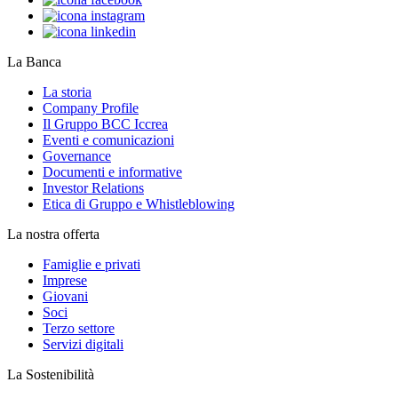
La Banca
La storia
Company Profile
Il Gruppo BCC Iccrea
Eventi e comunicazioni
Governance
Documenti e informative
Investor Relations
Etica di Gruppo e Whistleblowing
La nostra offerta
Famiglie e privati
Imprese
Giovani
Soci
Terzo settore
Servizi digitali
La Sostenibilità