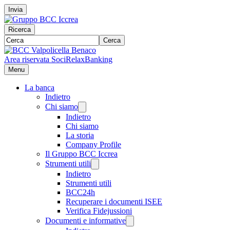
Invia
Ricerca
Cerca
Area riservata Soci
RelaxBanking
Menu
La banca
Indietro
Chi siamo
Indietro
Chi siamo
La storia
Company Profile
Il Gruppo BCC Iccrea
Strumenti utili
Indietro
Strumenti utili
BCC24h
Recuperare i documenti ISEE
Verifica Fidejussioni
Documenti e informative