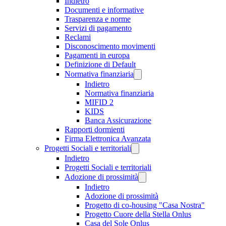
Indietro
Documenti e informative
Trasparenza e norme
Servizi di pagamento
Reclami
Disconoscimento movimenti
Pagamenti in europa
Definizione di Default
Normativa finanziaria
Indietro
Normativa finanziaria
MIFID 2
KIDS
Banca Assicurazione
Rapporti dormienti
Firma Elettronica Avanzata
Progetti Sociali e territoriali
Indietro
Progetti Sociali e territoriali
Adozione di prossimità
Indietro
Adozione di prossimità
Progetto di co-housing "Casa Nostra"
Progetto Cuore della Stella Onlus
Casa del Sole Onlus