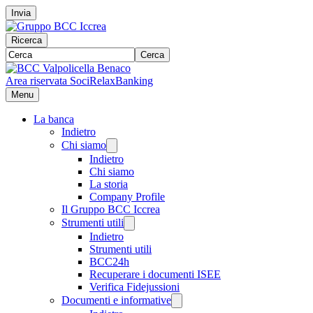
Invia
Ricerca
Cerca
Area riservata Soci
RelaxBanking
Menu
La banca
Indietro
Chi siamo
Indietro
Chi siamo
La storia
Company Profile
Il Gruppo BCC Iccrea
Strumenti utili
Indietro
Strumenti utili
BCC24h
Recuperare i documenti ISEE
Verifica Fidejussioni
Documenti e informative