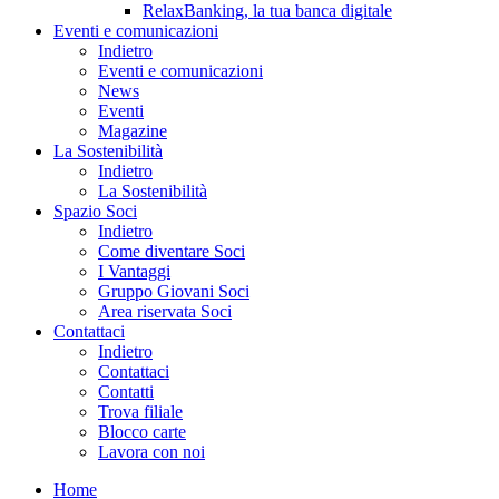
RelaxBanking, la tua banca digitale
Eventi e comunicazioni
Indietro
Eventi e comunicazioni
News
Eventi
Magazine
La Sostenibilità
Indietro
La Sostenibilità
Spazio Soci
Indietro
Come diventare Soci
I Vantaggi
Gruppo Giovani Soci
Area riservata Soci
Contattaci
Indietro
Contattaci
Contatti
Trova filiale
Blocco carte
Lavora con noi
Home