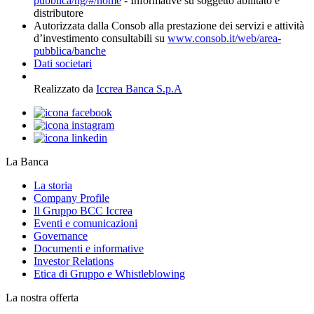
pubblica/ng/#/home
- Informative su soggetto abilitato e
distributore
Autorizzata dalla Consob alla prestazione dei servizi e attività
d’investimento consultabili su
www.consob.it/web/area-
pubblica/banche
Dati societari
Realizzato da
Iccrea Banca S.p.A
La Banca
La storia
Company Profile
Il Gruppo BCC Iccrea
Eventi e comunicazioni
Governance
Documenti e informative
Investor Relations
Etica di Gruppo e Whistleblowing
La nostra offerta