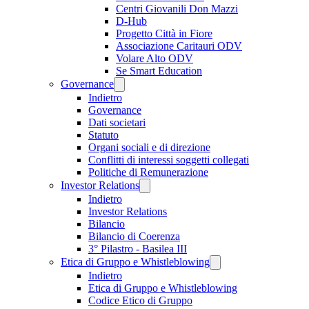
Centri Giovanili Don Mazzi
D-Hub
Progetto Città in Fiore
Associazione Caritauri ODV
Volare Alto ODV
Se Smart Education
Governance
Indietro
Governance
Dati societari
Statuto
Organi sociali e di direzione
Conflitti di interessi soggetti collegati
Politiche di Remunerazione
Investor Relations
Indietro
Investor Relations
Bilancio
Bilancio di Coerenza
3° Pilastro - Basilea III
Etica di Gruppo e Whistleblowing
Indietro
Etica di Gruppo e Whistleblowing
Codice Etico di Gruppo