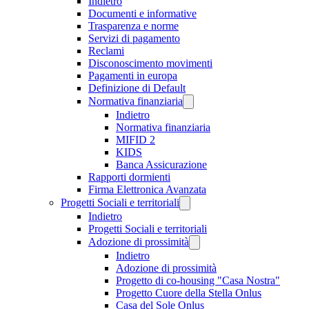
Indietro
Documenti e informative
Trasparenza e norme
Servizi di pagamento
Reclami
Disconoscimento movimenti
Pagamenti in europa
Definizione di Default
Normativa finanziaria
Indietro
Normativa finanziaria
MIFID 2
KIDS
Banca Assicurazione
Rapporti dormienti
Firma Elettronica Avanzata
Progetti Sociali e territoriali
Indietro
Progetti Sociali e territoriali
Adozione di prossimità
Indietro
Adozione di prossimità
Progetto di co-housing "Casa Nostra"
Progetto Cuore della Stella Onlus
Casa del Sole Onlus