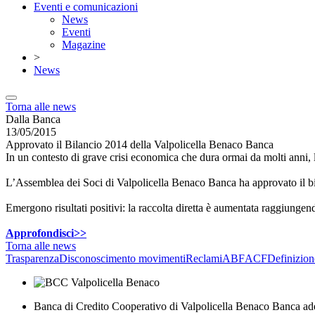
Eventi e comunicazioni
News
Eventi
Magazine
>
News
Torna alle news
Dalla Banca
13/05/2015
Approvato il Bilancio 2014 della Valpolicella Benaco Banca
In un contesto di grave crisi economica che dura ormai da molti anni, l
L’Assemblea dei Soci di Valpolicella Benaco Banca ha approvato il bil
Emergono risultati positivi: la raccolta diretta è aumentata raggiungen
Approfondisci>>
Torna alle news
Trasparenza
Disconoscimento movimenti
Reclami
ABF
ACF
Definizion
Banca di Credito Cooperativo di Valpolicella Benaco Banca ad