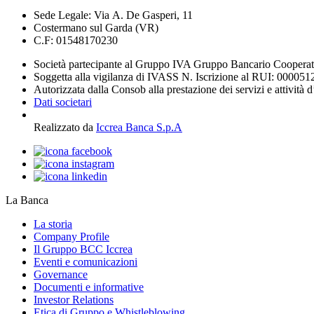
Sede Legale: Via A. De Gasperi, 11
Costermano sul Garda (VR)
C.F: 01548170230
Società partecipante al Gruppo IVA Gruppo Bancario Coopera
Soggetta alla vigilanza di IVASS N. Iscrizione al RUI: 000051
Autorizzata dalla Consob alla prestazione dei servizi e attività 
Dati societari
Realizzato da
Iccrea Banca S.p.A
La Banca
La storia
Company Profile
Il Gruppo BCC Iccrea
Eventi e comunicazioni
Governance
Documenti e informative
Investor Relations
Etica di Gruppo e Whistleblowing