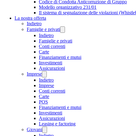
Codice di Condotta Anticorruzione di Gruppo
Modello organizzativo 231/01
Il sistema di segnalazione delle violazioni (Whistl
La nostra offerta
Indietro
Famiglie e privati
Indietro
Famiglie e privati
Conti correnti
Carte
Finanziamenti e mutui
Investimenti
Assicurazioni
Imprese
Indietro
Imprese
Conti correnti
Carte
POS
Finanziamenti e mutui
Investimenti
Assicurazioni
Leasing e factoring
Giovani
Indietro