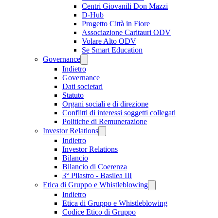
Centri Giovanili Don Mazzi
D-Hub
Progetto Città in Fiore
Associazione Caritauri ODV
Volare Alto ODV
Se Smart Education
Governance
Indietro
Governance
Dati societari
Statuto
Organi sociali e di direzione
Conflitti di interessi soggetti collegati
Politiche di Remunerazione
Investor Relations
Indietro
Investor Relations
Bilancio
Bilancio di Coerenza
3° Pilastro - Basilea III
Etica di Gruppo e Whistleblowing
Indietro
Etica di Gruppo e Whistleblowing
Codice Etico di Gruppo