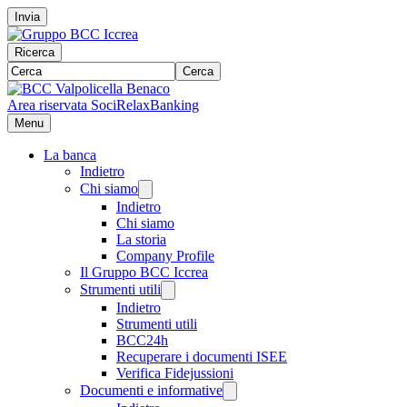
Invia
Ricerca
Cerca
Area riservata Soci
RelaxBanking
Menu
La banca
Indietro
Chi siamo
Indietro
Chi siamo
La storia
Company Profile
Il Gruppo BCC Iccrea
Strumenti utili
Indietro
Strumenti utili
BCC24h
Recuperare i documenti ISEE
Verifica Fidejussioni
Documenti e informative