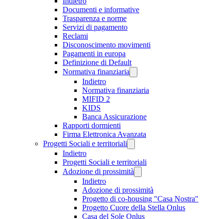
Indietro
Documenti e informative
Trasparenza e norme
Servizi di pagamento
Reclami
Disconoscimento movimenti
Pagamenti in europa
Definizione di Default
Normativa finanziaria
Indietro
Normativa finanziaria
MIFID 2
KIDS
Banca Assicurazione
Rapporti dormienti
Firma Elettronica Avanzata
Progetti Sociali e territoriali
Indietro
Progetti Sociali e territoriali
Adozione di prossimità
Indietro
Adozione di prossimità
Progetto di co-housing "Casa Nostra"
Progetto Cuore della Stella Onlus
Casa del Sole Onlus