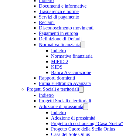
Indietro
Documenti e informative
Trasparenza e norme
Servizi di pagamento
Reclami
Disconoscimento movimenti
Pagamenti in europa
Definizione di Default
Normativa finanziaria
Indietro
Normativa finanziaria
MIFID 2
KIDS
Banca Assicurazione
Rapporti dormienti
Firma Elettronica Avanzata
Progetti Sociali e territoriali
Indietro
Progetti Sociali e territoriali
Adozione di prossimità
Indietro
Adozione di prossimità
Progetto di co-housing "Casa Nostra"
Progetto Cuore della Stella Onlus
Casa del Sole Onlus