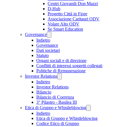
Centri Giovanili Don Mazzi
D-Hub
Progetto Città in Fiore
Associazione Caritauri ODV
Volare Alto ODV
Se Smart Education
Governance
Indietro
Governance
Dati societari
Statuto
Organi sociali e di direzione
Conflitti di interessi soggetti collegati
Politiche di Remunerazione
Investor Relations
Indietro
Investor Relations
Bilancio
Bilancio di Coerenza
3° Pilastro - Basilea III
Etica di Gruppo e Whistleblowing
Indietro
Etica di Gruppo e Whistleblowing
Codice Etico di Gruppo