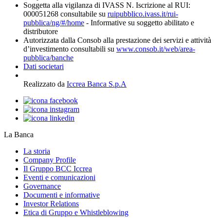
Soggetta alla vigilanza di IVASS N. Iscrizione al RUI:
000051268 consultabile su
ruipubblico.ivass.it/rui-
pubblica/ng/#/home
- Informative su soggetto abilitato e
distributore
Autorizzata dalla Consob alla prestazione dei servizi e attività
d’investimento consultabili su
www.consob.it/web/area-
pubblica/banche
Dati societari
Realizzato da
Iccrea Banca S.p.A
La Banca
La storia
Company Profile
Il Gruppo BCC Iccrea
Eventi e comunicazioni
Governance
Documenti e informative
Investor Relations
Etica di Gruppo e Whistleblowing