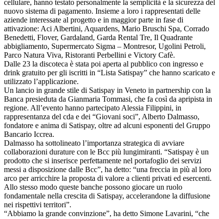
cellulare, hanno testato personalmente la semplicità e la sicurezza del
nuovo sistema di pagamento. Insieme a loro i rappresentati delle
aziende interessate al progetto e in maggior parte in fase di
attivazione: Aci Albertini, Aquardens, Mario Bruschi Spa, Corrado
Benedetti, Flover, Gardaland, Garda Rental Tre, Il Quadrante
abbigliamento, Supermercato Sigma – Montresor, Ugolini Petroli,
Parco Natura Viva, Ristoranti Perbellini e Victory Cafè.
Dalle 23 la discoteca è stata poi aperta al pubblico con ingresso e
drink gratuito per gli iscritti in “Lista Satispay” che hanno scaricato e
utilizzato l’applicazione.
Un lancio in grande stile di Satispay in Veneto in partnership con la
Banca presieduta da Gianmaria Tommasi, che fa così da apripista in
regione. All’evento hanno partecipato Alessia Filippini, in
rappresentanza del cda e dei “Giovani soci”, Alberto Dalmasso,
fondatore e anima di Satispay, oltre ad alcuni esponenti del Gruppo
Bancario Iccrea.
Dalmasso ha sottolineato l’importanza strategica di avviare
collaborazioni durature con le Bcc più lungimiranti. “Satispay è un
prodotto che si inserisce perfettamente nel portafoglio dei servizi
messi a disposizione dalle Bcc”, ha detto: “una freccia in più al loro
arco per arricchire la proposta di valore a clienti privati ed esercenti.
Allo stesso modo queste banche possono giocare un ruolo
fondamentale nella crescita di Satispay, accelerandone la diffusione
nei rispettivi territori”.
“Abbiamo la grande convinzione”, ha detto Simone Lavarini, “che