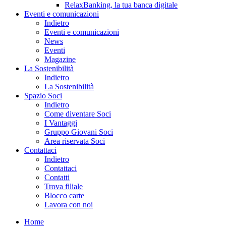
RelaxBanking, la tua banca digitale
Eventi e comunicazioni
Indietro
Eventi e comunicazioni
News
Eventi
Magazine
La Sostenibilità
Indietro
La Sostenibilità
Spazio Soci
Indietro
Come diventare Soci
I Vantaggi
Gruppo Giovani Soci
Area riservata Soci
Contattaci
Indietro
Contattaci
Contatti
Trova filiale
Blocco carte
Lavora con noi
Home