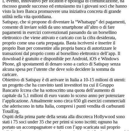
L’evento, innovativo per location e tipologia di comunicazione, ha
riscosso grande successo ed entusiasmo tra i giovani soci che hanno
visto la loro Banca promuovere una iniziativa concreta di grande
utilità nella vita quotidiana.
Satispay, che si propone di diventare la “Whatsapp” dei pagamenti,
consente di inviare soldi da uno smartphone all’altro o di fare
pagamenti in esercizi convenzionati passando da un borsellino
elettronico che viene attivato e caricato con la cifra desiderata,
proprio come una carta prepagata. Basta iscriversi e inserire il
proprio Iban per consentire alla propria banca di autorizzare le
transazioni dal proprio conto al borsellino elettronico dell’app. Il
download è gratuito e disponibile per Android, iOS e Windows
Phone, gli spostamenti di denaro sono a carico di Satispay senza
alcuna spesa per l’utente che deve solo decidere la somma da
caricare.
Obiettivo di Satispay è di arrivare in Italia a 10-15 milioni di utenti:
un progetto che ha convinto tanti investitori tra cui il Gruppo
Bancario Iccrea che ha sottoscritto una quota dell’aumento di
capitale da 5,1 milioni di euro varato lo scorso anno per potenziare
l’applicazione. Attualmente sono circa 650 gli esercizi commerciali
che aderiscono in tutta Italia, compresi i punti vendita di carburanti
TotalErg.
Ospiti della prima parte della serata alla discoteca Hollywood sono
stati i 75 soci under 35 che per primi si sono iscritti; ognuno ha
portato un accompagnatore e tutti con l’app scaricata sul proprio