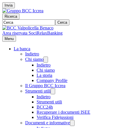
Invia
Ricerca
Cerca
Area riservata Soci
RelaxBanking
Menu
La banca
Indietro
Chi siamo
Indietro
Chi siamo
La storia
Company Profile
Il Gruppo BCC Iccrea
Strumenti utili
Indietro
Strumenti utili
BCC24h
Recuperare i documenti ISEE
Verifica Fidejussioni
Documenti e informative