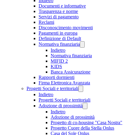
Indietro
Documenti e informative
Trasparenza e norme
Servizi di pagamento
Reclami
Disconoscimento movimenti
Pagamenti in europa
Definizione di Default
Normativa finanziaria
Indietro
Normativa finanziaria
MIFID 2
KIDS
Banca Assicurazione
Rapporti dormienti
Firma Elettronica Avanzata
Progetti Sociali e territoriali
Indietro
Progetti Sociali e territoriali
Adozione di prossimità
Indietro
Adozione di prossimità
Progetto di co-housing "Casa Nostra"
Progetto Cuore della Stella Onlus
Casa del Sole Onlus