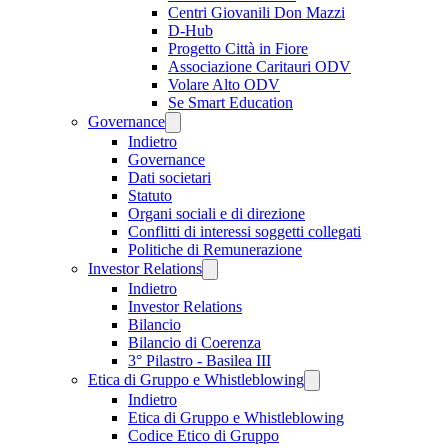
Centri Giovanili Don Mazzi
D-Hub
Progetto Città in Fiore
Associazione Caritauri ODV
Volare Alto ODV
Se Smart Education
Governance
Indietro
Governance
Dati societari
Statuto
Organi sociali e di direzione
Conflitti di interessi soggetti collegati
Politiche di Remunerazione
Investor Relations
Indietro
Investor Relations
Bilancio
Bilancio di Coerenza
3° Pilastro - Basilea III
Etica di Gruppo e Whistleblowing
Indietro
Etica di Gruppo e Whistleblowing
Codice Etico di Gruppo