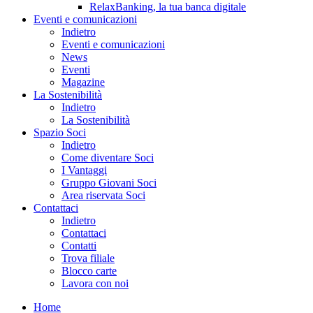
RelaxBanking, la tua banca digitale
Eventi e comunicazioni
Indietro
Eventi e comunicazioni
News
Eventi
Magazine
La Sostenibilità
Indietro
La Sostenibilità
Spazio Soci
Indietro
Come diventare Soci
I Vantaggi
Gruppo Giovani Soci
Area riservata Soci
Contattaci
Indietro
Contattaci
Contatti
Trova filiale
Blocco carte
Lavora con noi
Home