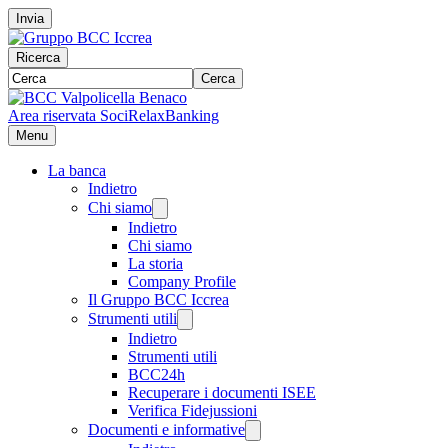
Invia
Ricerca
Cerca
Area riservata Soci
RelaxBanking
Menu
La banca
Indietro
Chi siamo
Indietro
Chi siamo
La storia
Company Profile
Il Gruppo BCC Iccrea
Strumenti utili
Indietro
Strumenti utili
BCC24h
Recuperare i documenti ISEE
Verifica Fidejussioni
Documenti e informative