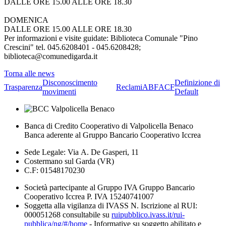
DALLE ORE 15.00 ALLE ORE 18.30
DOMENICA
DALLE ORE 15.00 ALLE ORE 18.30
Per informazioni e visite guidate: Biblioteca Comunale "Pino
Crescini" tel. 045.6208401 - 045.6208428;
biblioteca@comunedigarda.it
Torna alle news
Disconoscimento
Definizione di
Trasparenza
Reclami
ABF
ACF
movimenti
Default
Banca di Credito Cooperativo di Valpolicella Benaco
Banca aderente al Gruppo Bancario Cooperativo Iccrea
Sede Legale: Via A. De Gasperi, 11
Costermano sul Garda (VR)
C.F: 01548170230
Società partecipante al Gruppo IVA Gruppo Bancario
Cooperativo Iccrea P. IVA 15240741007
Soggetta alla vigilanza di IVASS N. Iscrizione al RUI:
000051268 consultabile su
ruipubblico.ivass.it/rui-
pubblica/ng/#/home
- Informative su soggetto abilitato e