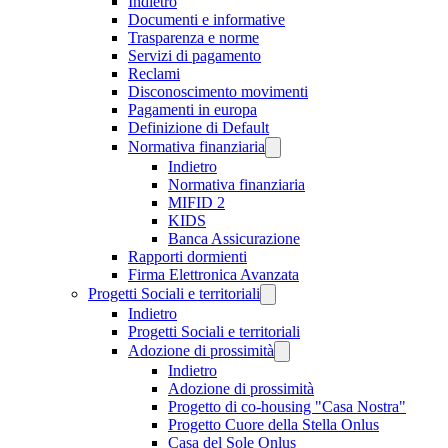
Indietro
Documenti e informative
Trasparenza e norme
Servizi di pagamento
Reclami
Disconoscimento movimenti
Pagamenti in europa
Definizione di Default
Normativa finanziaria
Indietro
Normativa finanziaria
MIFID 2
KIDS
Banca Assicurazione
Rapporti dormienti
Firma Elettronica Avanzata
Progetti Sociali e territoriali
Indietro
Progetti Sociali e territoriali
Adozione di prossimità
Indietro
Adozione di prossimità
Progetto di co-housing "Casa Nostra"
Progetto Cuore della Stella Onlus
Casa del Sole Onlus