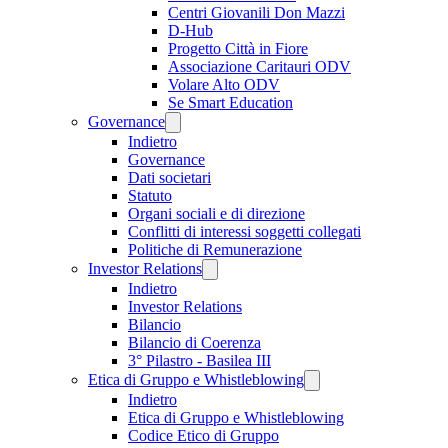
Centri Giovanili Don Mazzi
D-Hub
Progetto Città in Fiore
Associazione Caritauri ODV
Volare Alto ODV
Se Smart Education
Governance
Indietro
Governance
Dati societari
Statuto
Organi sociali e di direzione
Conflitti di interessi soggetti collegati
Politiche di Remunerazione
Investor Relations
Indietro
Investor Relations
Bilancio
Bilancio di Coerenza
3° Pilastro - Basilea III
Etica di Gruppo e Whistleblowing
Indietro
Etica di Gruppo e Whistleblowing
Codice Etico di Gruppo