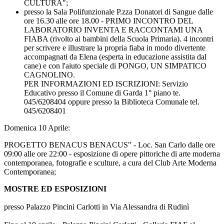
CULTURA";
presso la Sala Polifunzionale P.zza Donatori di Sangue dalle
ore 16.30 alle ore 18.00 - PRIMO INCONTRO DEL
LABORATORIO INVENTA E RACCONTAMI UNA
FIABA (rivolto ai bambini della Scuola Primaria). 4 incontri
per scrivere e illustrare la propria fiaba in modo divertente
accompagnati da Elena (esperta in educazione assistita dal
cane) e con l'aiuto speciale di PONGO, UN SIMPATICO
CAGNOLINO.
PER INFORMAZIONI ED ISCRIZIONI: Servizio
Educativo presso il Comune di Garda 1° piano te.
045/6208404 oppure presso la Biblioteca Comunale tel.
045/6208401
Domenica 10 Aprile:
PROGETTO BENACUS BENACUS" - Loc. San Carlo dalle ore
09:00 alle ore 22:00 - esposizione di opere pittoriche di arte moderna
contemporanea, fotografie e sculture, a cura del Club Arte Moderna
Contemporanea;
MOSTRE ED ESPOSIZIONI
presso Palazzo Pincini Carlotti in Via Alessandra di Rudinì