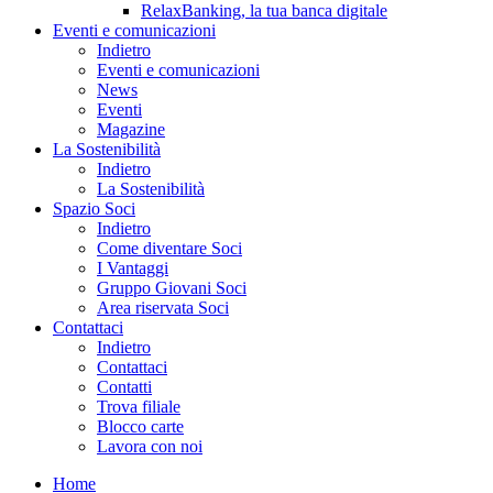
RelaxBanking, la tua banca digitale
Eventi e comunicazioni
Indietro
Eventi e comunicazioni
News
Eventi
Magazine
La Sostenibilità
Indietro
La Sostenibilità
Spazio Soci
Indietro
Come diventare Soci
I Vantaggi
Gruppo Giovani Soci
Area riservata Soci
Contattaci
Indietro
Contattaci
Contatti
Trova filiale
Blocco carte
Lavora con noi
Home