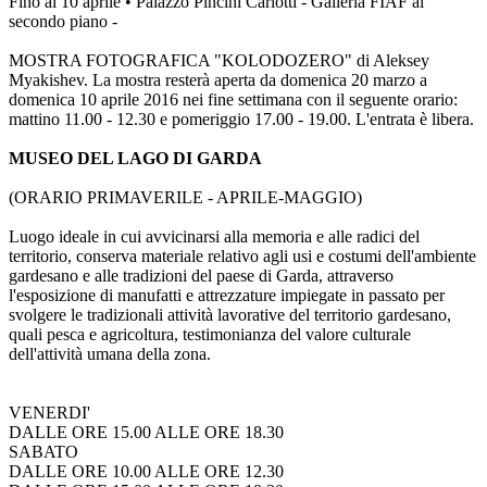
Fino al 10 aprile • Palazzo Pincini Carlotti - Galleria FIAF al
secondo piano -
MOSTRA FOTOGRAFICA "KOLODOZERO" di Aleksey
Myakishev. La mostra resterà aperta da domenica 20 marzo a
domenica 10 aprile 2016 nei fine settimana con il seguente orario:
mattino 11.00 - 12.30 e pomeriggio 17.00 - 19.00. L'entrata è libera.
MUSEO DEL LAGO DI GARDA
(ORARIO PRIMAVERILE - APRILE-MAGGIO)
Luogo ideale in cui avvicinarsi alla memoria e alle radici del
territorio, conserva materiale relativo agli usi e costumi dell'ambiente
gardesano e alle tradizioni del paese di Garda, attraverso
l'esposizione di manufatti e attrezzature impiegate in passato per
svolgere le tradizionali attività lavorative del territorio gardesano,
quali pesca e agricoltura, testimonianza del valore culturale
dell'attività umana della zona.
VENERDI'
DALLE ORE 15.00 ALLE ORE 18.30
SABATO
DALLE ORE 10.00 ALLE ORE 12.30