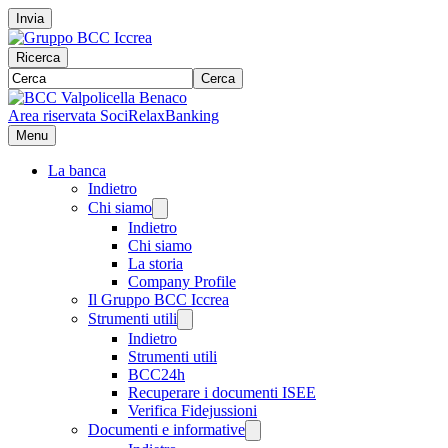
Invia
Ricerca
Cerca
Area riservata Soci
RelaxBanking
Menu
La banca
Indietro
Chi siamo
Indietro
Chi siamo
La storia
Company Profile
Il Gruppo BCC Iccrea
Strumenti utili
Indietro
Strumenti utili
BCC24h
Recuperare i documenti ISEE
Verifica Fidejussioni
Documenti e informative