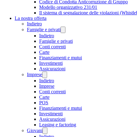
Codice di Condotta Anticorruzione di Gruppo
Modello organizzativo 231/01
Il sistema di segnalazione delle violazioni (Whistl
La nostra offerta
Indietro
Famiglie e privati
Indietro
Famiglie e privati
Conti correnti
Carte
Finanziamenti e mutui
Investimenti
Assicurazioni
Imprese
Indietro
Imprese
Conti correnti
Carte
POS
Finanziamenti e mutui
Investimenti
Assicurazioni
Leasing e factoring
Giovani
Indietro