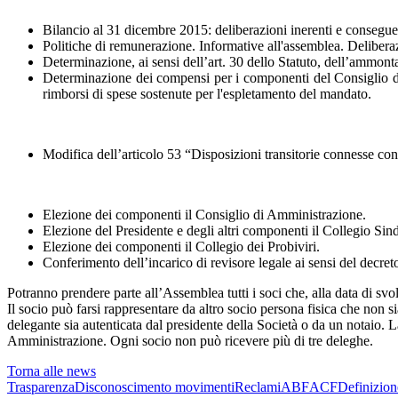
Bilancio al 31 dicembre 2015: deliberazioni inerenti e consegue
Politiche di remunerazione. Informative all'assemblea. Deliber
Determinazione, ai sensi dell’art. 30 dello Statuto, dell’ammonta
Determinazione dei compensi per i componenti del Consiglio di
rimborsi di spese sostenute per l'espletamento del mandato.
Modifica dell’articolo 53 “Disposizioni transitorie connesse c
Elezione dei componenti il Consiglio di Amministrazione.
Elezione del Presidente e degli altri componenti il Collegio Sin
Elezione dei componenti il Collegio dei Probiviri.
Conferimento dell’incarico di revisore legale ai sensi del decre
Potranno prendere parte all’Assemblea tutti i soci che, alla data di svol
Il socio può farsi rappresentare da altro socio persona fisica che non 
delegante sia autenticata dal presidente della Società o da un notaio. L
Amministrazione. Ogni socio non può ricevere più di tre deleghe.
Torna alle news
Trasparenza
Disconoscimento movimenti
Reclami
ABF
ACF
Definizion