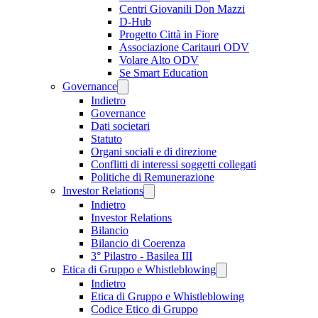
Centri Giovanili Don Mazzi
D-Hub
Progetto Città in Fiore
Associazione Caritauri ODV
Volare Alto ODV
Se Smart Education
Governance
Indietro
Governance
Dati societari
Statuto
Organi sociali e di direzione
Conflitti di interessi soggetti collegati
Politiche di Remunerazione
Investor Relations
Indietro
Investor Relations
Bilancio
Bilancio di Coerenza
3° Pilastro - Basilea III
Etica di Gruppo e Whistleblowing
Indietro
Etica di Gruppo e Whistleblowing
Codice Etico di Gruppo