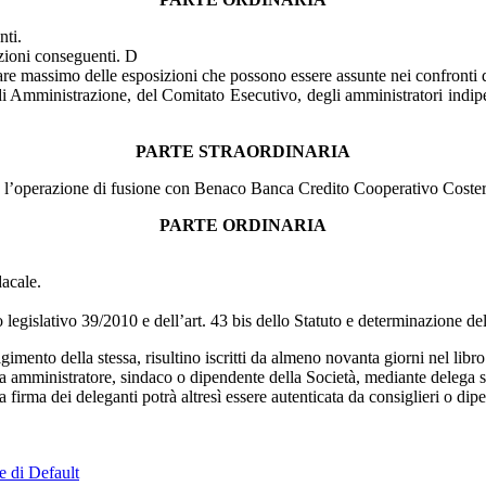
nti.
azioni conseguenti. D
re massimo delle esposizioni che possono essere assunte nei confronti dei
 Amministrazione, del Comitato Esecutivo, degli amministratori indipen
PARTE STRAORDINARIA
on l’operazione di fusione con Benaco Banca Credito Cooperativo Coster
PARTE ORDINARIA
dacale.
to legislativo 39/2010 e dell’art. 43 bis dello Statuto e determinazione 
gimento della stessa, risultino iscritti da almeno novanta giorni nel libro
sia amministratore, sindaco o dipendente della Società, mediante delega sc
a firma dei deleganti potrà altresì essere autenticata da consiglieri o di
e di Default