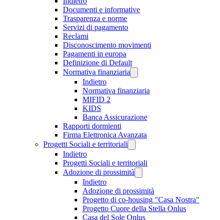
Indietro
Documenti e informative
Trasparenza e norme
Servizi di pagamento
Reclami
Disconoscimento movimenti
Pagamenti in europa
Definizione di Default
Normativa finanziaria
Indietro
Normativa finanziaria
MIFID 2
KIDS
Banca Assicurazione
Rapporti dormienti
Firma Elettronica Avanzata
Progetti Sociali e territoriali
Indietro
Progetti Sociali e territoriali
Adozione di prossimità
Indietro
Adozione di prossimità
Progetto di co-housing "Casa Nostra"
Progetto Cuore della Stella Onlus
Casa del Sole Onlus