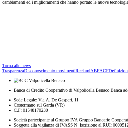
cambiamenti ed i miglioramenti che hanno portato le nuove tecnologie 
Torna alle news
Trasparenza
Disconoscimento movimenti
Reclami
ABF
ACF
Definizion
Banca di Credito Cooperativo di Valpolicella Benaco Banca ad
Sede Legale: Via A. De Gasperi, 11
Costermano sul Garda (VR)
C.F: 01548170230
Società partecipante al Gruppo IVA Gruppo Bancario Coopera
Soggetta alla vigilanza di IVASS N. Iscrizione al RUI: 000051