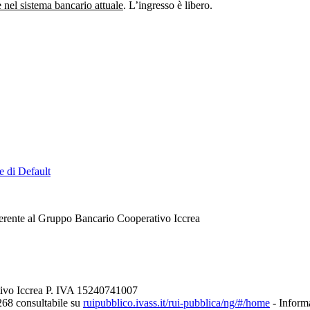
nel sistema bancario attuale
. L’ingresso è libero.
e di Default
erente al Gruppo Bancario Cooperativo Iccrea
tivo Iccrea P. IVA 15240741007
268 consultabile su
ruipubblico.ivass.it/rui-pubblica/ng/#/home
- Informa