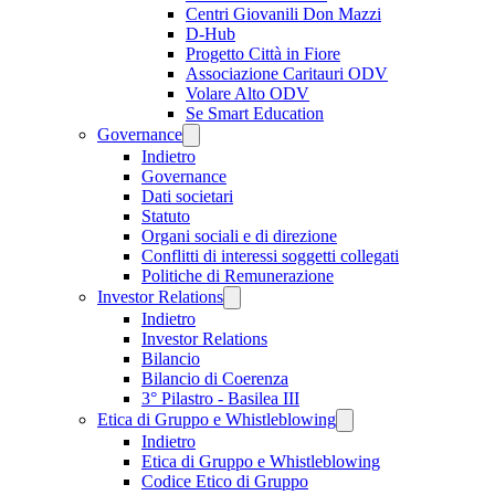
Centri Giovanili Don Mazzi
D-Hub
Progetto Città in Fiore
Associazione Caritauri ODV
Volare Alto ODV
Se Smart Education
Governance
Indietro
Governance
Dati societari
Statuto
Organi sociali e di direzione
Conflitti di interessi soggetti collegati
Politiche di Remunerazione
Investor Relations
Indietro
Investor Relations
Bilancio
Bilancio di Coerenza
3° Pilastro - Basilea III
Etica di Gruppo e Whistleblowing
Indietro
Etica di Gruppo e Whistleblowing
Codice Etico di Gruppo