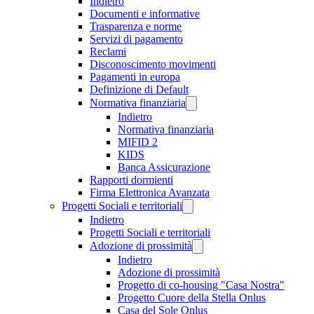
Indietro
Documenti e informative
Trasparenza e norme
Servizi di pagamento
Reclami
Disconoscimento movimenti
Pagamenti in europa
Definizione di Default
Normativa finanziaria
Indietro
Normativa finanziaria
MIFID 2
KIDS
Banca Assicurazione
Rapporti dormienti
Firma Elettronica Avanzata
Progetti Sociali e territoriali
Indietro
Progetti Sociali e territoriali
Adozione di prossimità
Indietro
Adozione di prossimità
Progetto di co-housing "Casa Nostra"
Progetto Cuore della Stella Onlus
Casa del Sole Onlus