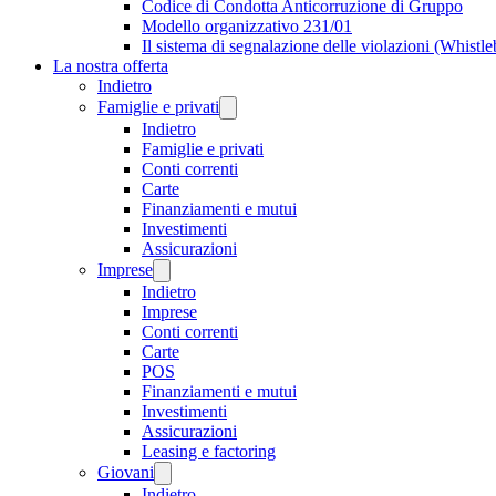
Codice di Condotta Anticorruzione di Gruppo
Modello organizzativo 231/01
Il sistema di segnalazione delle violazioni (Whistl
La nostra offerta
Indietro
Famiglie e privati
Indietro
Famiglie e privati
Conti correnti
Carte
Finanziamenti e mutui
Investimenti
Assicurazioni
Imprese
Indietro
Imprese
Conti correnti
Carte
POS
Finanziamenti e mutui
Investimenti
Assicurazioni
Leasing e factoring
Giovani
Indietro