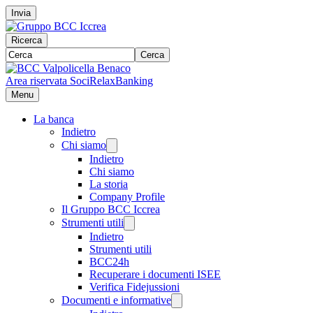
Invia
Ricerca
Cerca
Area riservata Soci
RelaxBanking
Menu
La banca
Indietro
Chi siamo
Indietro
Chi siamo
La storia
Company Profile
Il Gruppo BCC Iccrea
Strumenti utili
Indietro
Strumenti utili
BCC24h
Recuperare i documenti ISEE
Verifica Fidejussioni
Documenti e informative