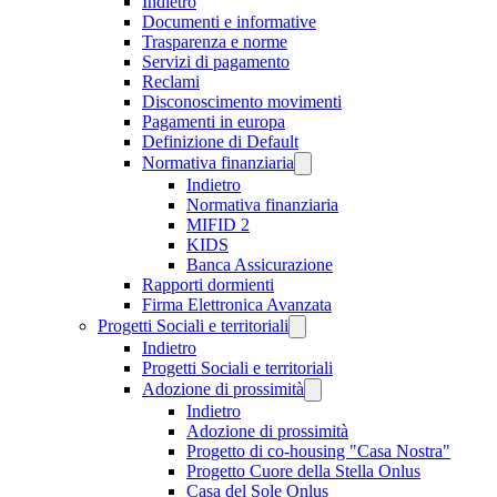
Indietro
Documenti e informative
Trasparenza e norme
Servizi di pagamento
Reclami
Disconoscimento movimenti
Pagamenti in europa
Definizione di Default
Normativa finanziaria
Indietro
Normativa finanziaria
MIFID 2
KIDS
Banca Assicurazione
Rapporti dormienti
Firma Elettronica Avanzata
Progetti Sociali e territoriali
Indietro
Progetti Sociali e territoriali
Adozione di prossimità
Indietro
Adozione di prossimità
Progetto di co-housing "Casa Nostra"
Progetto Cuore della Stella Onlus
Casa del Sole Onlus