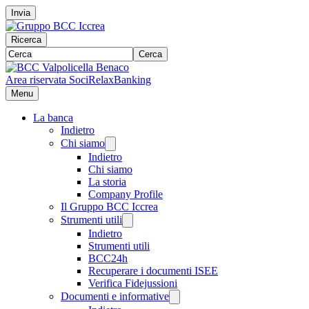
Invia
Ricerca
Cerca
Area riservata Soci
RelaxBanking
Menu
La banca
Indietro
Chi siamo
Indietro
Chi siamo
La storia
Company Profile
Il Gruppo BCC Iccrea
Strumenti utili
Indietro
Strumenti utili
BCC24h
Recuperare i documenti ISEE
Verifica Fidejussioni
Documenti e informative