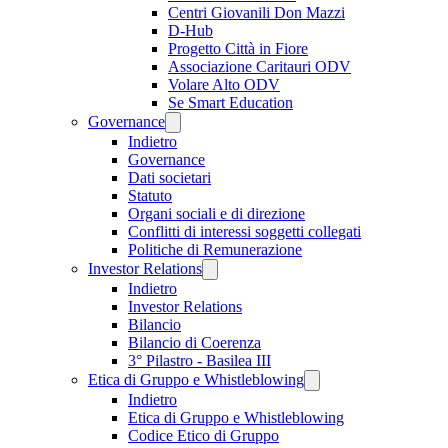
Centri Giovanili Don Mazzi
D-Hub
Progetto Città in Fiore
Associazione Caritauri ODV
Volare Alto ODV
Se Smart Education
Governance
Indietro
Governance
Dati societari
Statuto
Organi sociali e di direzione
Conflitti di interessi soggetti collegati
Politiche di Remunerazione
Investor Relations
Indietro
Investor Relations
Bilancio
Bilancio di Coerenza
3° Pilastro - Basilea III
Etica di Gruppo e Whistleblowing
Indietro
Etica di Gruppo e Whistleblowing
Codice Etico di Gruppo