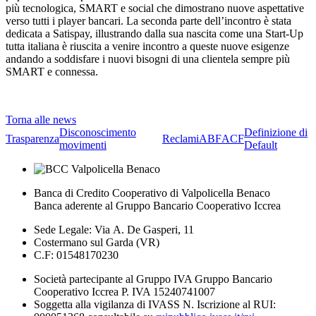
più tecnologica, SMART e social che dimostrano nuove aspettative
verso tutti i player bancari. La seconda parte dell’incontro è stata
dedicata a Satispay, illustrando dalla sua nascita come una Start-Up
tutta italiana è riuscita a venire incontro a queste nuove esigenze
andando a soddisfare i nuovi bisogni di una clientela sempre più
SMART e connessa.
Torna alle news
Disconoscimento
Definizione di
Trasparenza
Reclami
ABF
ACF
movimenti
Default
Banca di Credito Cooperativo di Valpolicella Benaco
Banca aderente al Gruppo Bancario Cooperativo Iccrea
Sede Legale: Via A. De Gasperi, 11
Costermano sul Garda (VR)
C.F: 01548170230
Società partecipante al Gruppo IVA Gruppo Bancario
Cooperativo Iccrea P. IVA 15240741007
Soggetta alla vigilanza di IVASS N. Iscrizione al RUI: