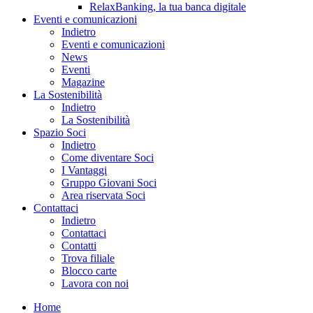
RelaxBanking, la tua banca digitale
Eventi e comunicazioni
Indietro
Eventi e comunicazioni
News
Eventi
Magazine
La Sostenibilità
Indietro
La Sostenibilità
Spazio Soci
Indietro
Come diventare Soci
I Vantaggi
Gruppo Giovani Soci
Area riservata Soci
Contattaci
Indietro
Contattaci
Contatti
Trova filiale
Blocco carte
Lavora con noi
Home