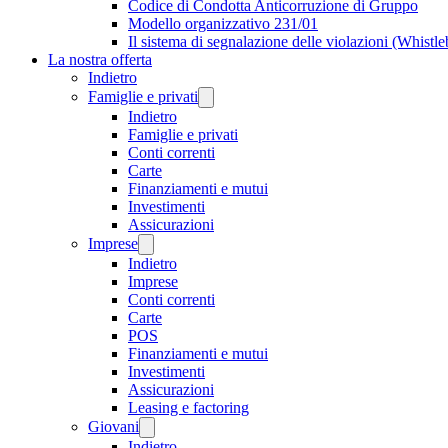
Codice di Condotta Anticorruzione di Gruppo
Modello organizzativo 231/01
Il sistema di segnalazione delle violazioni (Whistl
La nostra offerta
Indietro
Famiglie e privati
Indietro
Famiglie e privati
Conti correnti
Carte
Finanziamenti e mutui
Investimenti
Assicurazioni
Imprese
Indietro
Imprese
Conti correnti
Carte
POS
Finanziamenti e mutui
Investimenti
Assicurazioni
Leasing e factoring
Giovani
Indietro