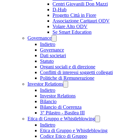
Centri Giovanili Don Mazzi
D-Hub
Progetto Città in Fiore
Associazione Caritauri ODV
Volare Alto ODV
Se Smart Education
Governance
Indietro
Governance
Dati societari
Statuto
Organi sociali e di direzione
Conflitti di interessi soggetti collegati
Politiche di Remunerazione
Investor Relations
Indietro
Investor Relations
Bilancio
Bilancio di Coerenza
3° Pilastro - Basilea III
Etica di Gruppo e Whistleblowing
Indietro
Etica di Gruppo e Whistleblowing
Codice Etico di Gruppo