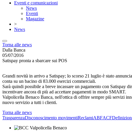
Eventi e comunicazioni
News
Eventi
Magazine
>
News
Torna alle news
Dalla Banca
05/07/2016
Satispay pronta a sbarcare sui POS
Grandi novità in arrivo a Satispay; lo scorso 21 luglio è stato annunc
conta su un bacino di 83.000 esercizi commerciali.
Sarà quindi possibile a breve incassare un pagamento con Satispay di
incentivare ancora di più ad accettare pagamenti in modo SMART.
Valpolicella Benaco Banca, nell'ottica di offrire sempre più servizi i
nuovo servizio a tutti i clienti.
Torna alle news
Trasparenza
Disconoscimento movimenti
Reclami
ABF
ACF
Definizion