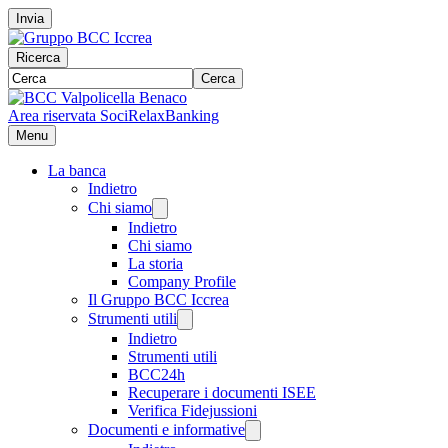
Invia
Ricerca
Cerca
Area riservata Soci
RelaxBanking
Menu
La banca
Indietro
Chi siamo
Indietro
Chi siamo
La storia
Company Profile
Il Gruppo BCC Iccrea
Strumenti utili
Indietro
Strumenti utili
BCC24h
Recuperare i documenti ISEE
Verifica Fidejussioni
Documenti e informative