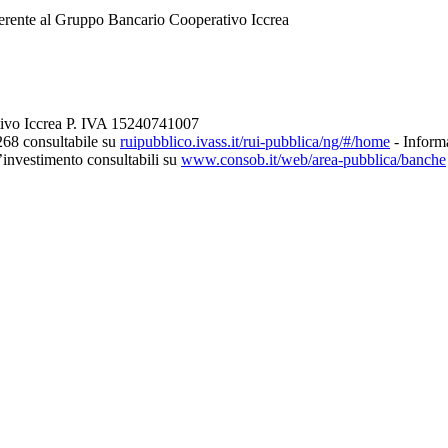
erente al Gruppo Bancario Cooperativo Iccrea
tivo Iccrea P. IVA 15240741007
268 consultabile su
ruipubblico.ivass.it/rui-pubblica/ng/#/home
- Informa
d’investimento consultabili su
www.consob.it/web/area-pubblica/banche