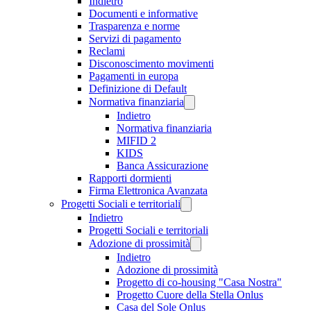
Indietro
Documenti e informative
Trasparenza e norme
Servizi di pagamento
Reclami
Disconoscimento movimenti
Pagamenti in europa
Definizione di Default
Normativa finanziaria
Indietro
Normativa finanziaria
MIFID 2
KIDS
Banca Assicurazione
Rapporti dormienti
Firma Elettronica Avanzata
Progetti Sociali e territoriali
Indietro
Progetti Sociali e territoriali
Adozione di prossimità
Indietro
Adozione di prossimità
Progetto di co-housing "Casa Nostra"
Progetto Cuore della Stella Onlus
Casa del Sole Onlus