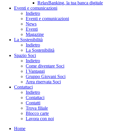
RelaxBanking, la tua banca digitale
Eventi e comunicazioni
Indietro
Eventi e comunicazioni
News
Eventi
Magazine
La Sostenibilità
Indietro
La Sostenibilità
Spazio Soci
Indietro
Come diventare Soci
I Vantaggi
Gruppo Giovani Soci
Area riservata Soci
Contattaci
Indietro
Contattaci
Contatti
Trova filiale
Blocco carte
Lavora con noi
Home