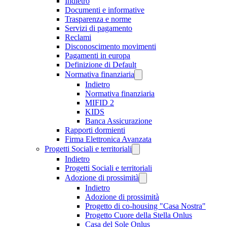
Indietro
Documenti e informative
Trasparenza e norme
Servizi di pagamento
Reclami
Disconoscimento movimenti
Pagamenti in europa
Definizione di Default
Normativa finanziaria
Indietro
Normativa finanziaria
MIFID 2
KIDS
Banca Assicurazione
Rapporti dormienti
Firma Elettronica Avanzata
Progetti Sociali e territoriali
Indietro
Progetti Sociali e territoriali
Adozione di prossimità
Indietro
Adozione di prossimità
Progetto di co-housing "Casa Nostra"
Progetto Cuore della Stella Onlus
Casa del Sole Onlus