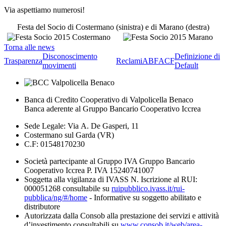
Via aspettiamo numerosi!
Festa del Socio di Costermano (sinistra) e di Marano (destra)
Torna alle news
Disconoscimento
Definizione di
Trasparenza
Reclami
ABF
ACF
movimenti
Default
Banca di Credito Cooperativo di Valpolicella Benaco
Banca aderente al Gruppo Bancario Cooperativo Iccrea
Sede Legale: Via A. De Gasperi, 11
Costermano sul Garda (VR)
C.F: 01548170230
Società partecipante al Gruppo IVA Gruppo Bancario
Cooperativo Iccrea P. IVA 15240741007
Soggetta alla vigilanza di IVASS N. Iscrizione al RUI:
000051268 consultabile su
ruipubblico.ivass.it/rui-
pubblica/ng/#/home
- Informative su soggetto abilitato e
distributore
Autorizzata dalla Consob alla prestazione dei servizi e attività
d’investimento consultabili su
www.consob.it/web/area-