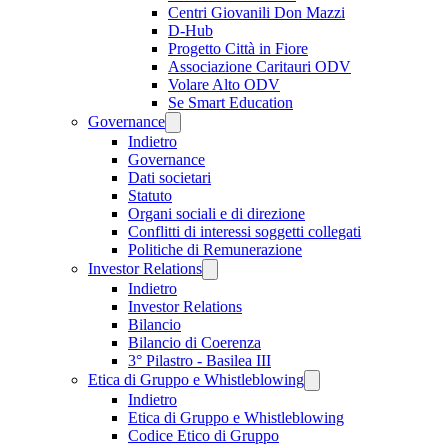
Centri Giovanili Don Mazzi
D-Hub
Progetto Città in Fiore
Associazione Caritauri ODV
Volare Alto ODV
Se Smart Education
Governance
Indietro
Governance
Dati societari
Statuto
Organi sociali e di direzione
Conflitti di interessi soggetti collegati
Politiche di Remunerazione
Investor Relations
Indietro
Investor Relations
Bilancio
Bilancio di Coerenza
3° Pilastro - Basilea III
Etica di Gruppo e Whistleblowing
Indietro
Etica di Gruppo e Whistleblowing
Codice Etico di Gruppo