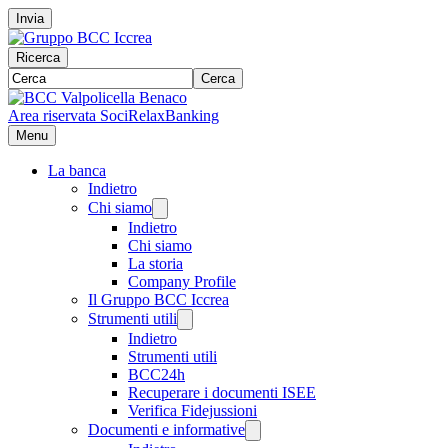
Invia
Ricerca
Cerca
Area riservata Soci
RelaxBanking
Menu
La banca
Indietro
Chi siamo
Indietro
Chi siamo
La storia
Company Profile
Il Gruppo BCC Iccrea
Strumenti utili
Indietro
Strumenti utili
BCC24h
Recuperare i documenti ISEE
Verifica Fidejussioni
Documenti e informative