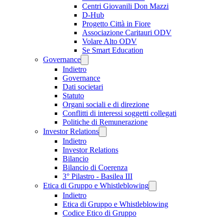
Centri Giovanili Don Mazzi
D-Hub
Progetto Città in Fiore
Associazione Caritauri ODV
Volare Alto ODV
Se Smart Education
Governance
Indietro
Governance
Dati societari
Statuto
Organi sociali e di direzione
Conflitti di interessi soggetti collegati
Politiche di Remunerazione
Investor Relations
Indietro
Investor Relations
Bilancio
Bilancio di Coerenza
3° Pilastro - Basilea III
Etica di Gruppo e Whistleblowing
Indietro
Etica di Gruppo e Whistleblowing
Codice Etico di Gruppo