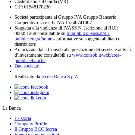
Costermano sul Garda (VR)
C.F: 01548170230
Società partecipante al Gruppo IVA Gruppo Bancario
Cooperativo Iccrea P. IVA 15240741007
Soggetta alla vigilanza di IVASS N. Iscrizione al RUI:
000051268 consultabile su
ruipubblico.ivass.it/rui-
pubblica/ng/#/home
- Informative su soggetto abilitato e
distributore
Autorizzata dalla Consob alla prestazione dei servizi e attività
d’investimento consultabili su
www.consob.it/web/area-
pubblica/banche
Dati societari
Realizzato da
Iccrea Banca S.p.A
La Banca
La storia
Company Profile
Il Gruppo BCC Iccrea
Eventi e comunicazioni