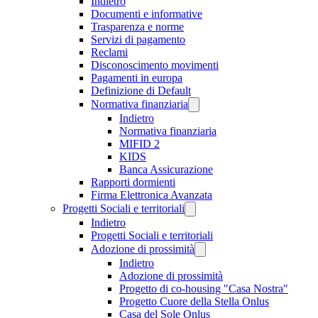
Indietro
Documenti e informative
Trasparenza e norme
Servizi di pagamento
Reclami
Disconoscimento movimenti
Pagamenti in europa
Definizione di Default
Normativa finanziaria
Indietro
Normativa finanziaria
MIFID 2
KIDS
Banca Assicurazione
Rapporti dormienti
Firma Elettronica Avanzata
Progetti Sociali e territoriali
Indietro
Progetti Sociali e territoriali
Adozione di prossimità
Indietro
Adozione di prossimità
Progetto di co-housing "Casa Nostra"
Progetto Cuore della Stella Onlus
Casa del Sole Onlus