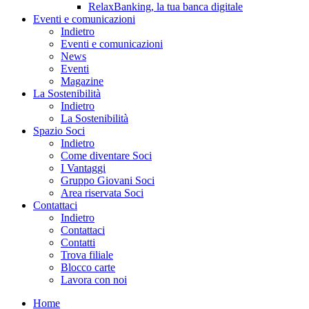
RelaxBanking, la tua banca digitale
Eventi e comunicazioni
Indietro
Eventi e comunicazioni
News
Eventi
Magazine
La Sostenibilità
Indietro
La Sostenibilità
Spazio Soci
Indietro
Come diventare Soci
I Vantaggi
Gruppo Giovani Soci
Area riservata Soci
Contattaci
Indietro
Contattaci
Contatti
Trova filiale
Blocco carte
Lavora con noi
Home