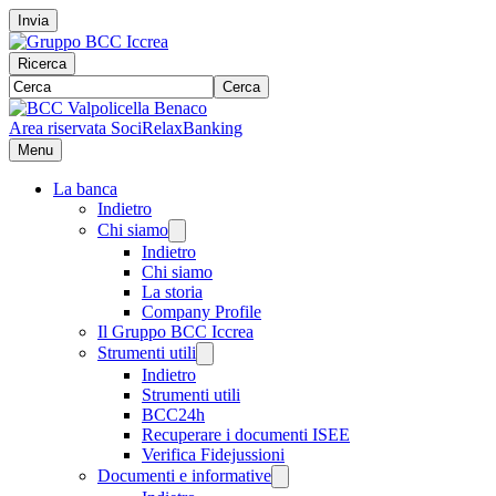
Invia
Ricerca
Cerca
Area riservata Soci
RelaxBanking
Menu
La banca
Indietro
Chi siamo
Indietro
Chi siamo
La storia
Company Profile
Il Gruppo BCC Iccrea
Strumenti utili
Indietro
Strumenti utili
BCC24h
Recuperare i documenti ISEE
Verifica Fidejussioni
Documenti e informative