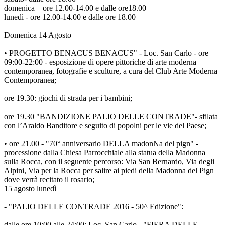
domenica – ore 12.00-14.00 e dalle ore18.00
lunedì - ore 12.00-14.00 e dalle ore 18.00
Domenica 14 Agosto
• PROGETTO BENACUS BENACUS" - Loc. San Carlo - ore
09:00-22:00 - esposizione di opere pittoriche di arte moderna
contemporanea, fotografie e sculture, a cura del Club Arte Moderna
Contemporanea;
ore 19.30: giochi di strada per i bambini;
ore 19.30 "BANDIZIONE PALIO DELLE CONTRADE"- sfilata
con l’Araldo Banditore e seguito di popolni per le vie del Paese;
• ore 21.00 - "70° anniversario DELLA madonNa del pign" -
processione dalla Chiesa Parrocchiale alla statua della Madonna
sulla Rocca, con il seguente percorso: Via San Bernardo, Via degli
Alpini, Via per la Rocca per salire ai piedi della Madonna del Pign
dove verrà recitato il rosario;
15 agosto lunedì
- "PALIO DELLE CONTRADE 2016 - 50^ Edizione":
dalle ore 10:00 alle 24:00: Loc. San Carlo - "FIERA DELLE