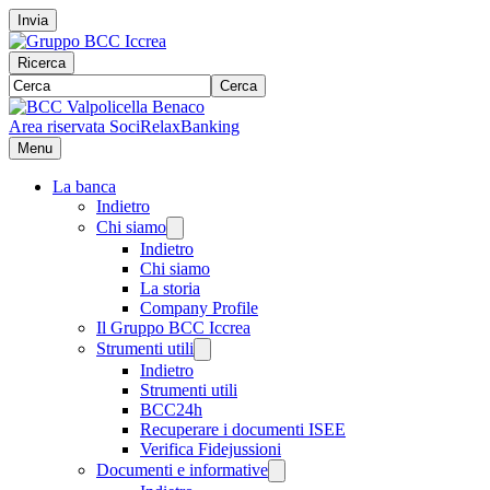
Invia
Ricerca
Cerca
Area riservata Soci
RelaxBanking
Menu
La banca
Indietro
Chi siamo
Indietro
Chi siamo
La storia
Company Profile
Il Gruppo BCC Iccrea
Strumenti utili
Indietro
Strumenti utili
BCC24h
Recuperare i documenti ISEE
Verifica Fidejussioni
Documenti e informative