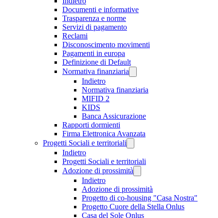
Indietro
Documenti e informative
Trasparenza e norme
Servizi di pagamento
Reclami
Disconoscimento movimenti
Pagamenti in europa
Definizione di Default
Normativa finanziaria
Indietro
Normativa finanziaria
MIFID 2
KIDS
Banca Assicurazione
Rapporti dormienti
Firma Elettronica Avanzata
Progetti Sociali e territoriali
Indietro
Progetti Sociali e territoriali
Adozione di prossimità
Indietro
Adozione di prossimità
Progetto di co-housing "Casa Nostra"
Progetto Cuore della Stella Onlus
Casa del Sole Onlus