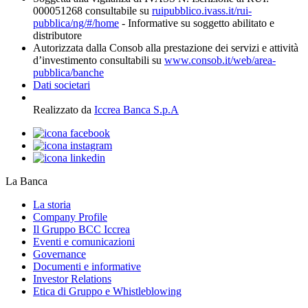
000051268 consultabile su
ruipubblico.ivass.it/rui-
pubblica/ng/#/home
- Informative su soggetto abilitato e
distributore
Autorizzata dalla Consob alla prestazione dei servizi e attività
d’investimento consultabili su
www.consob.it/web/area-
pubblica/banche
Dati societari
Realizzato da
Iccrea Banca S.p.A
La Banca
La storia
Company Profile
Il Gruppo BCC Iccrea
Eventi e comunicazioni
Governance
Documenti e informative
Investor Relations
Etica di Gruppo e Whistleblowing