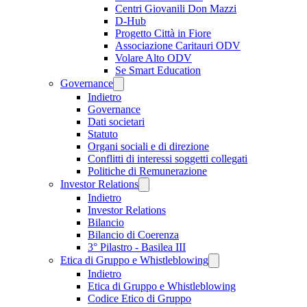
Centri Giovanili Don Mazzi
D-Hub
Progetto Città in Fiore
Associazione Caritauri ODV
Volare Alto ODV
Se Smart Education
Governance
Indietro
Governance
Dati societari
Statuto
Organi sociali e di direzione
Conflitti di interessi soggetti collegati
Politiche di Remunerazione
Investor Relations
Indietro
Investor Relations
Bilancio
Bilancio di Coerenza
3° Pilastro - Basilea III
Etica di Gruppo e Whistleblowing
Indietro
Etica di Gruppo e Whistleblowing
Codice Etico di Gruppo