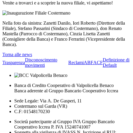
Venite a trovarci e a scoprire la nuova filiale, vi aspettiamo!
Nella foto da sinistra: Zanetti Danilo, Iori Roberto (Direttore della
Filiale), Stefano Passarini (Sindaco di Costermano), don Renato
Mastella (Parrocco di Costermano), Cinzia Lisetta Zanetti
(Consigliere della Banca) e Franco Ferrarini (Vicepresidente della
Banca).
Torna alle news
Disconoscimento
Definizione di
Trasparenza
Reclami
ABF
ACF
movimenti
Default
Banca di Credito Cooperativo di Valpolicella Benaco
Banca aderente al Gruppo Bancario Cooperativo Iccrea
Sede Legale: Via A. De Gasperi, 11
Costermano sul Garda (VR)
C.F: 01548170230
Società partecipante al Gruppo IVA Gruppo Bancario
Cooperativo Iccrea P. IVA 15240741007
Soggetta alla vigilanza di IVASS N. Iscrizione al RUI: