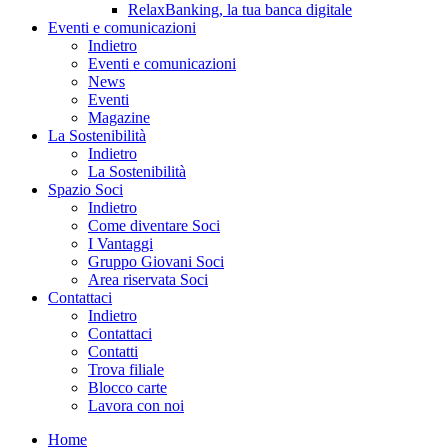
RelaxBanking, la tua banca digitale
Eventi e comunicazioni
Indietro
Eventi e comunicazioni
News
Eventi
Magazine
La Sostenibilità
Indietro
La Sostenibilità
Spazio Soci
Indietro
Come diventare Soci
I Vantaggi
Gruppo Giovani Soci
Area riservata Soci
Contattaci
Indietro
Contattaci
Contatti
Trova filiale
Blocco carte
Lavora con noi
Home