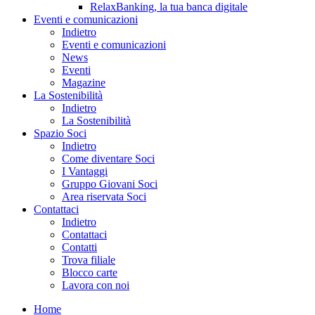
RelaxBanking, la tua banca digitale
Eventi e comunicazioni
Indietro
Eventi e comunicazioni
News
Eventi
Magazine
La Sostenibilità
Indietro
La Sostenibilità
Spazio Soci
Indietro
Come diventare Soci
I Vantaggi
Gruppo Giovani Soci
Area riservata Soci
Contattaci
Indietro
Contattaci
Contatti
Trova filiale
Blocco carte
Lavora con noi
Home