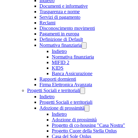
Indietro
Documenti e informative
Trasparenza e norme
Servizi di pagamento
Reclami
Disconoscimento movimenti
Pagamenti in europa
Definizione di Default
Normativa finanziaria
Indietro
Normativa finanziaria
MIFID 2
KIDS
Banca Assicurazione
Rapporti dormienti
Firma Elettronica Avanzata
Progetti Sociali e territoriali
Indietro
Progetti Sociali e territoriali
Adozione di prossimità
Indietro
Adozione di prossimità
Progetto di co-housing "Casa Nostra"
Progetto Cuore della Stella Onlus
Casa del Sole Onlus