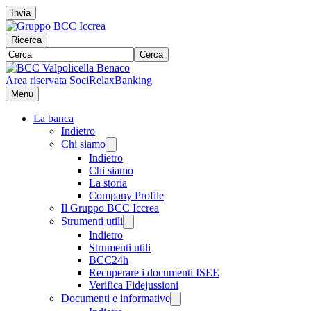
Invia
Ricerca
Cerca
Area riservata Soci
RelaxBanking
Menu
La banca
Indietro
Chi siamo
Indietro
Chi siamo
La storia
Company Profile
Il Gruppo BCC Iccrea
Strumenti utili
Indietro
Strumenti utili
BCC24h
Recuperare i documenti ISEE
Verifica Fidejussioni
Documenti e informative