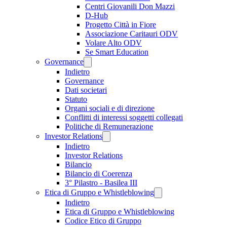
Centri Giovanili Don Mazzi
D-Hub
Progetto Città in Fiore
Associazione Caritauri ODV
Volare Alto ODV
Se Smart Education
Governance
Indietro
Governance
Dati societari
Statuto
Organi sociali e di direzione
Conflitti di interessi soggetti collegati
Politiche di Remunerazione
Investor Relations
Indietro
Investor Relations
Bilancio
Bilancio di Coerenza
3° Pilastro - Basilea III
Etica di Gruppo e Whistleblowing
Indietro
Etica di Gruppo e Whistleblowing
Codice Etico di Gruppo