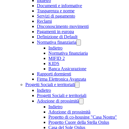
Indietro
Documenti e informative
Trasparenza e norme
Servizi di pagamento
Reclami
Disconoscimento movimenti
Pagamenti in europa
Definizione di Default
Normativa finanziaria
Indietro
Normativa finanziaria
MIFID 2
KIDS
Banca Assicurazione
Rapporti dormienti
Firma Elettronica Avanzata
Progetti Sociali e territoriali
Indietro
Progetti Sociali e territoriali
Adozione di prossimità
Indietro
Adozione di prossimità
Progetto di co-housing "Casa Nostra"
Progetto Cuore della Stella Onlus
Casa del Sole Onlus