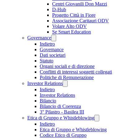
Centri Giovanili Don Mazzi
D-Hub
Progetto Città in Fiore
Associazione Caritauri ODV
Volare Alto ODV
Se Smart Education
Governance
Indietro
Governance
Dati societari
Statuto
Organi sociali e di direzione
Conflitti di interessi soggetti collegati
Politiche di Remunerazione
Investor Relations
Indietro
Investor Relations
Bilancio
Bilancio di Coerenza
3° Pilastro - Basilea III
Etica di Gruppo e Whistleblowing
Indietro
Etica di Gruppo e Whistleblowing
Codice Etico di Gruppo