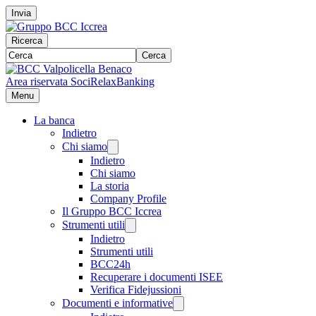
Invia
Ricerca
Cerca
Area riservata Soci
RelaxBanking
Menu
La banca
Indietro
Chi siamo
Indietro
Chi siamo
La storia
Company Profile
Il Gruppo BCC Iccrea
Strumenti utili
Indietro
Strumenti utili
BCC24h
Recuperare i documenti ISEE
Verifica Fidejussioni
Documenti e informative