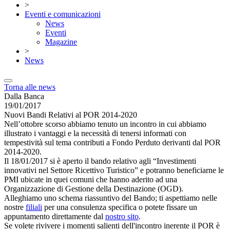
>
Eventi e comunicazioni
News
Eventi
Magazine
>
News
Torna alle news
Dalla Banca
19/01/2017
Nuovi Bandi Relativi al POR 2014-2020
Nell’ottobre scorso abbiamo tenuto un incontro in cui abbiamo
illustrato i vantaggi e la necessità di tenersi informati con
tempestività sul tema contributi a Fondo Perduto derivanti dal POR
2014-2020.
Il 18/01/2017 si è aperto il bando relativo agli “Investimenti
innovativi nel Settore Ricettivo Turistico” e potranno beneficiarne le
PMI ubicate in quei comuni che hanno aderito ad una
Organizzazione di Gestione della Destinazione (OGD).
Alleghiamo uno schema riassuntivo del Bando; ti aspettiamo nelle
nostre
filiali
per una consulenza specifica o potete fissare un
appuntamento direttamente dal
nostro sito
.
Se volete rivivere i momenti salienti dell'incontro inerente il POR è