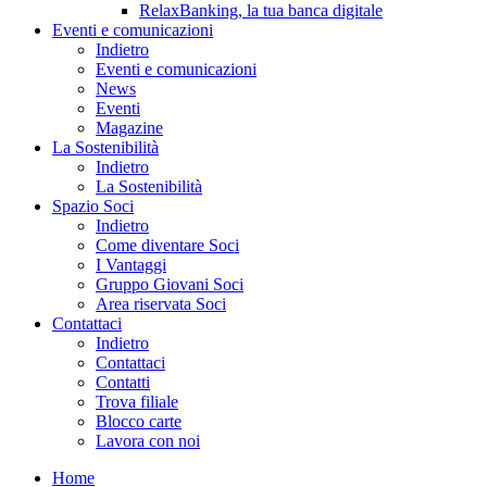
RelaxBanking, la tua banca digitale
Eventi e comunicazioni
Indietro
Eventi e comunicazioni
News
Eventi
Magazine
La Sostenibilità
Indietro
La Sostenibilità
Spazio Soci
Indietro
Come diventare Soci
I Vantaggi
Gruppo Giovani Soci
Area riservata Soci
Contattaci
Indietro
Contattaci
Contatti
Trova filiale
Blocco carte
Lavora con noi
Home