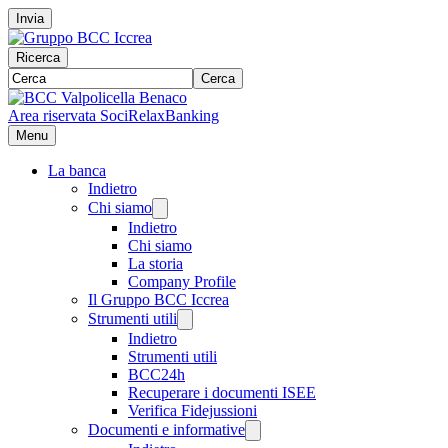
Invia
Ricerca
Cerca
Area riservata Soci
RelaxBanking
Menu
La banca
Indietro
Chi siamo
Indietro
Chi siamo
La storia
Company Profile
Il Gruppo BCC Iccrea
Strumenti utili
Indietro
Strumenti utili
BCC24h
Recuperare i documenti ISEE
Verifica Fidejussioni
Documenti e informative