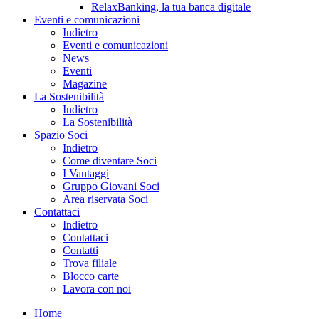
RelaxBanking, la tua banca digitale
Eventi e comunicazioni
Indietro
Eventi e comunicazioni
News
Eventi
Magazine
La Sostenibilità
Indietro
La Sostenibilità
Spazio Soci
Indietro
Come diventare Soci
I Vantaggi
Gruppo Giovani Soci
Area riservata Soci
Contattaci
Indietro
Contattaci
Contatti
Trova filiale
Blocco carte
Lavora con noi
Home