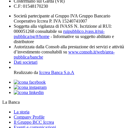
Costermano sul Garda (VR)
C.F: 01548170230
Società partecipante al Gruppo IVA Gruppo Bancario
Cooperativo Iccrea P. IVA 15240741007
Soggetta alla vigilanza di IVASS N. Iscrizione al RUI:
000051268 consultabile su
ruipubblico.ivass.it/rui-
pubblica/ng/#/home
- Informative su soggetto abilitato e
distributore
Autorizzata dalla Consob alla prestazione dei servizi e attività
d’investimento consultabili su
www.consob.it/web/area-
pubblica/banche
Dati societari
Realizzato da
Iccrea Banca S.p.A
La Banca
La storia
Company Profile
Il Gruppo BCC Iccrea
Eventi e comunicazioni