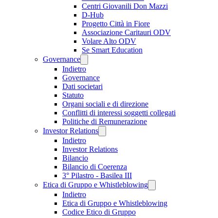
Centri Giovanili Don Mazzi
D-Hub
Progetto Città in Fiore
Associazione Caritauri ODV
Volare Alto ODV
Se Smart Education
Governance
Indietro
Governance
Dati societari
Statuto
Organi sociali e di direzione
Conflitti di interessi soggetti collegati
Politiche di Remunerazione
Investor Relations
Indietro
Investor Relations
Bilancio
Bilancio di Coerenza
3° Pilastro - Basilea III
Etica di Gruppo e Whistleblowing
Indietro
Etica di Gruppo e Whistleblowing
Codice Etico di Gruppo