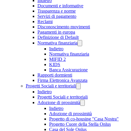
Indietro
Documenti e informative
Trasparenza e norme
Servizi di pagamento
Reclami
Disconoscimento movimenti
Pagamenti in europa
Definizione di Default
Normativa finanziaria
Indietro
Normativa finanziaria
MIFID 2
KIDS
Banca Assicurazione
Rapporti dormienti
Firma Elettronica Avanzata
Progetti Sociali e territoriali
Indietro
Progetti Sociali e territoriali
Adozione di prossimità
Indietro
Adozione di prossimità
Progetto di co-housing "Casa Nostra"
Progetto Cuore della Stella Onlus
Casa del Sole Onlus