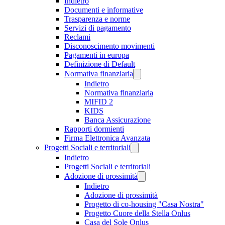
Indietro
Documenti e informative
Trasparenza e norme
Servizi di pagamento
Reclami
Disconoscimento movimenti
Pagamenti in europa
Definizione di Default
Normativa finanziaria
Indietro
Normativa finanziaria
MIFID 2
KIDS
Banca Assicurazione
Rapporti dormienti
Firma Elettronica Avanzata
Progetti Sociali e territoriali
Indietro
Progetti Sociali e territoriali
Adozione di prossimità
Indietro
Adozione di prossimità
Progetto di co-housing "Casa Nostra"
Progetto Cuore della Stella Onlus
Casa del Sole Onlus