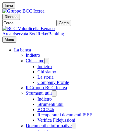
Invia
Ricerca
Cerca
Area riservata Soci
RelaxBanking
Menu
La banca
Indietro
Chi siamo
Indietro
Chi siamo
La storia
Company Profile
Il Gruppo BCC Iccrea
Strumenti utili
Indietro
Strumenti utili
BCC24h
Recuperare i documenti ISEE
Verifica Fidejussioni
Documenti e informative