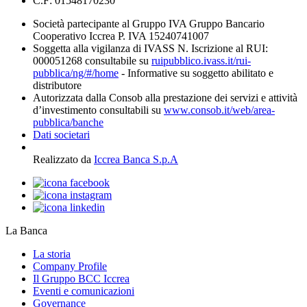
C.F: 01548170230
Società partecipante al Gruppo IVA Gruppo Bancario
Cooperativo Iccrea P. IVA 15240741007
Soggetta alla vigilanza di IVASS N. Iscrizione al RUI:
000051268 consultabile su
ruipubblico.ivass.it/rui-
pubblica/ng/#/home
- Informative su soggetto abilitato e
distributore
Autorizzata dalla Consob alla prestazione dei servizi e attività
d’investimento consultabili su
www.consob.it/web/area-
pubblica/banche
Dati societari
Realizzato da
Iccrea Banca S.p.A
La Banca
La storia
Company Profile
Il Gruppo BCC Iccrea
Eventi e comunicazioni
Governance