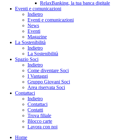
RelaxBanking, la tua banca digitale
Eventi e comunicazioni
Indietro
Eventi e comunicazioni
News
Eventi
Magazine
La Sostenibilità
Indietro
La Sostenibilità
Spazio Soci
Indietro
Come diventare Soci
I Vantaggi
Gruppo Giovani Soci
Area riservata Soci
Contattaci
Indietro
Contattaci
Contatti
Trova filiale
Blocco carte
Lavora con noi
Home