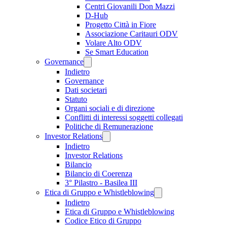
Centri Giovanili Don Mazzi
D-Hub
Progetto Città in Fiore
Associazione Caritauri ODV
Volare Alto ODV
Se Smart Education
Governance
Indietro
Governance
Dati societari
Statuto
Organi sociali e di direzione
Conflitti di interessi soggetti collegati
Politiche di Remunerazione
Investor Relations
Indietro
Investor Relations
Bilancio
Bilancio di Coerenza
3° Pilastro - Basilea III
Etica di Gruppo e Whistleblowing
Indietro
Etica di Gruppo e Whistleblowing
Codice Etico di Gruppo