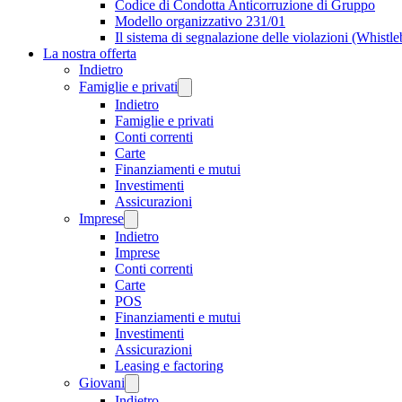
Codice di Condotta Anticorruzione di Gruppo
Modello organizzativo 231/01
Il sistema di segnalazione delle violazioni (Whistl
La nostra offerta
Indietro
Famiglie e privati
Indietro
Famiglie e privati
Conti correnti
Carte
Finanziamenti e mutui
Investimenti
Assicurazioni
Imprese
Indietro
Imprese
Conti correnti
Carte
POS
Finanziamenti e mutui
Investimenti
Assicurazioni
Leasing e factoring
Giovani
Indietro