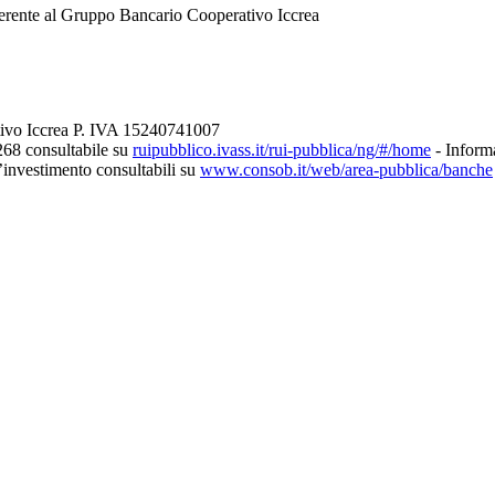
erente al Gruppo Bancario Cooperativo Iccrea
tivo Iccrea P. IVA 15240741007
268 consultabile su
ruipubblico.ivass.it/rui-pubblica/ng/#/home
- Informa
d’investimento consultabili su
www.consob.it/web/area-pubblica/banche