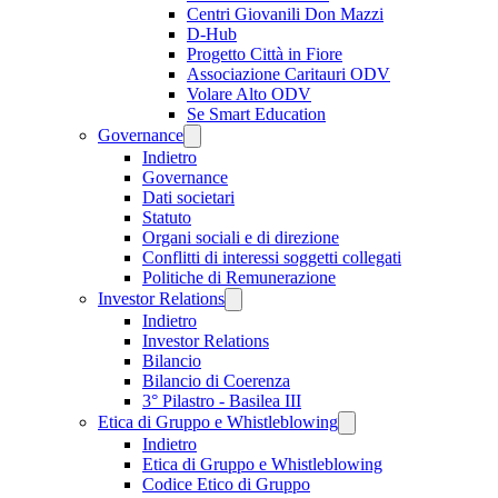
Centri Giovanili Don Mazzi
D-Hub
Progetto Città in Fiore
Associazione Caritauri ODV
Volare Alto ODV
Se Smart Education
Governance
Indietro
Governance
Dati societari
Statuto
Organi sociali e di direzione
Conflitti di interessi soggetti collegati
Politiche di Remunerazione
Investor Relations
Indietro
Investor Relations
Bilancio
Bilancio di Coerenza
3° Pilastro - Basilea III
Etica di Gruppo e Whistleblowing
Indietro
Etica di Gruppo e Whistleblowing
Codice Etico di Gruppo