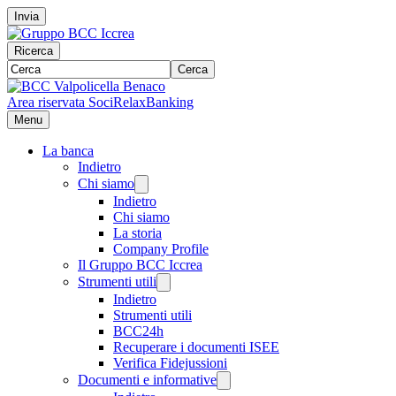
Invia
Ricerca
Cerca
Area riservata Soci
RelaxBanking
Menu
La banca
Indietro
Chi siamo
Indietro
Chi siamo
La storia
Company Profile
Il Gruppo BCC Iccrea
Strumenti utili
Indietro
Strumenti utili
BCC24h
Recuperare i documenti ISEE
Verifica Fidejussioni
Documenti e informative