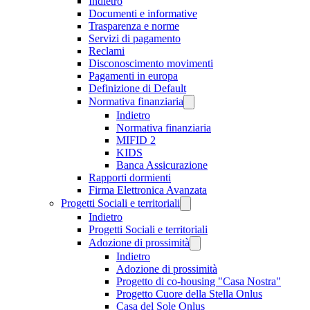
Indietro
Documenti e informative
Trasparenza e norme
Servizi di pagamento
Reclami
Disconoscimento movimenti
Pagamenti in europa
Definizione di Default
Normativa finanziaria
Indietro
Normativa finanziaria
MIFID 2
KIDS
Banca Assicurazione
Rapporti dormienti
Firma Elettronica Avanzata
Progetti Sociali e territoriali
Indietro
Progetti Sociali e territoriali
Adozione di prossimità
Indietro
Adozione di prossimità
Progetto di co-housing "Casa Nostra"
Progetto Cuore della Stella Onlus
Casa del Sole Onlus