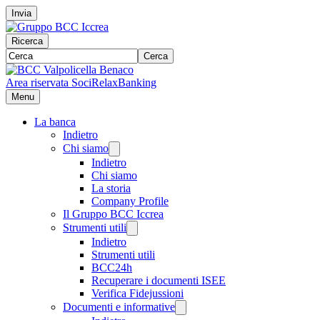
Invia
Ricerca
Cerca
Area riservata Soci
RelaxBanking
Menu
La banca
Indietro
Chi siamo
Indietro
Chi siamo
La storia
Company Profile
Il Gruppo BCC Iccrea
Strumenti utili
Indietro
Strumenti utili
BCC24h
Recuperare i documenti ISEE
Verifica Fidejussioni
Documenti e informative