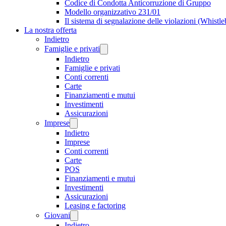
Codice di Condotta Anticorruzione di Gruppo
Modello organizzativo 231/01
Il sistema di segnalazione delle violazioni (Whistl
La nostra offerta
Indietro
Famiglie e privati
Indietro
Famiglie e privati
Conti correnti
Carte
Finanziamenti e mutui
Investimenti
Assicurazioni
Imprese
Indietro
Imprese
Conti correnti
Carte
POS
Finanziamenti e mutui
Investimenti
Assicurazioni
Leasing e factoring
Giovani
Indietro