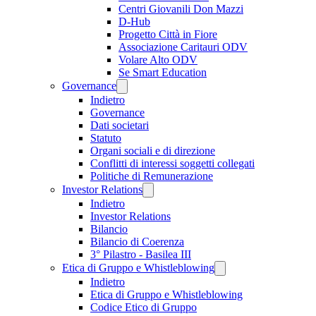
Centri Giovanili Don Mazzi
D-Hub
Progetto Città in Fiore
Associazione Caritauri ODV
Volare Alto ODV
Se Smart Education
Governance
Indietro
Governance
Dati societari
Statuto
Organi sociali e di direzione
Conflitti di interessi soggetti collegati
Politiche di Remunerazione
Investor Relations
Indietro
Investor Relations
Bilancio
Bilancio di Coerenza
3° Pilastro - Basilea III
Etica di Gruppo e Whistleblowing
Indietro
Etica di Gruppo e Whistleblowing
Codice Etico di Gruppo