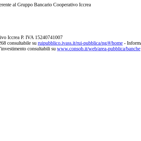
erente al Gruppo Bancario Cooperativo Iccrea
tivo Iccrea P. IVA 15240741007
268 consultabile su
ruipubblico.ivass.it/rui-pubblica/ng/#/home
- Informa
d’investimento consultabili su
www.consob.it/web/area-pubblica/banche