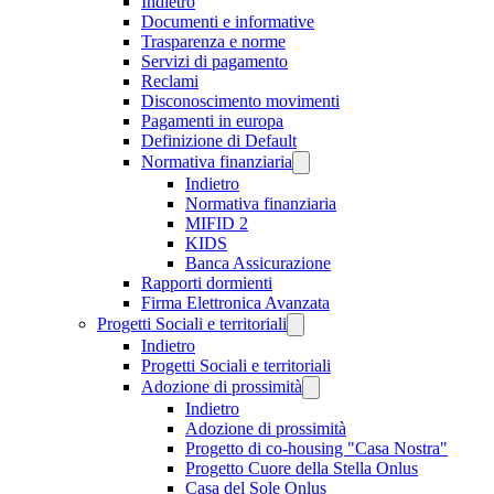
Indietro
Documenti e informative
Trasparenza e norme
Servizi di pagamento
Reclami
Disconoscimento movimenti
Pagamenti in europa
Definizione di Default
Normativa finanziaria
Indietro
Normativa finanziaria
MIFID 2
KIDS
Banca Assicurazione
Rapporti dormienti
Firma Elettronica Avanzata
Progetti Sociali e territoriali
Indietro
Progetti Sociali e territoriali
Adozione di prossimità
Indietro
Adozione di prossimità
Progetto di co-housing "Casa Nostra"
Progetto Cuore della Stella Onlus
Casa del Sole Onlus