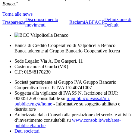
Banca."
Torna alle news
Disconoscimento
Definizione di
Trasparenza
Reclami
ABF
ACF
movimenti
Default
Banca di Credito Cooperativo di Valpolicella Benaco
Banca aderente al Gruppo Bancario Cooperativo Iccrea
Sede Legale: Via A. De Gasperi, 11
Costermano sul Garda (VR)
C.F: 01548170230
Società partecipante al Gruppo IVA Gruppo Bancario
Cooperativo Iccrea P. IVA 15240741007
Soggetta alla vigilanza di IVASS N. Iscrizione al RUI:
000051268 consultabile su
ruipubblico.ivass.it/rui-
pubblica/ng/#/home
- Informative su soggetto abilitato e
distributore
Autorizzata dalla Consob alla prestazione dei servizi e attività
d’investimento consultabili su
www.consob.it/web/area-
pubblica/banche
Dati societari