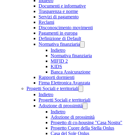
Indietro
Documenti e informative
Trasparenza e norme
Servizi di pagamento
Reclami
Disconoscimento movimenti
Pagamenti in europa
Definizione di Default
Normativa finanziaria
Indietro
Normativa finanziaria
MIFID 2
KIDS
Banca Assicurazione
Rapporti dormienti
Firma Elettronica Avanzata
Progetti Sociali e territoriali
Indietro
Progetti Sociali e territoriali
Adozione di prossimità
Indietro
Adozione di prossimità
Progetto di co-housing "Casa Nostra"
Progetto Cuore della Stella Onlus
Casa del Sole Onlus