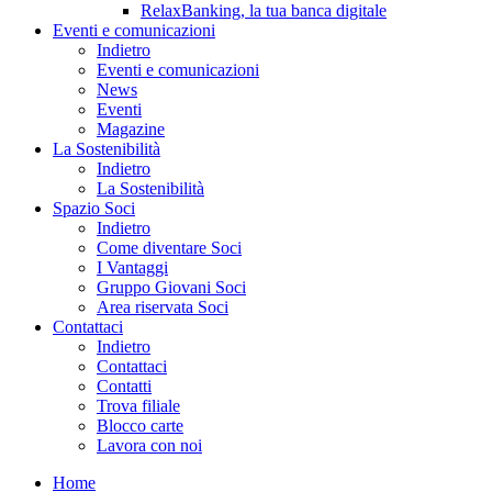
RelaxBanking, la tua banca digitale
Eventi e comunicazioni
Indietro
Eventi e comunicazioni
News
Eventi
Magazine
La Sostenibilità
Indietro
La Sostenibilità
Spazio Soci
Indietro
Come diventare Soci
I Vantaggi
Gruppo Giovani Soci
Area riservata Soci
Contattaci
Indietro
Contattaci
Contatti
Trova filiale
Blocco carte
Lavora con noi
Home