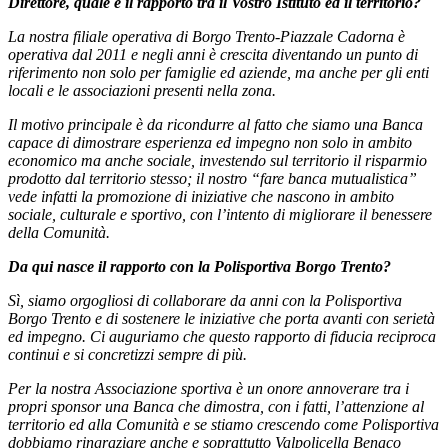
Direttore, quale è il rapporto tra il Vostro Istituto ed il territorio?
La nostra filiale operativa di Borgo Trento-Piazzale Cadorna è
operativa dal 2011 e negli anni è crescita diventando un punto di
riferimento non solo per famiglie ed aziende, ma anche per gli enti
locali e le associazioni presenti nella zona.
Il motivo principale è da ricondurre al fatto che siamo una Banca
capace di dimostrare esperienza ed impegno non solo in ambito
economico ma anche sociale, investendo sul territorio il risparmio
prodotto dal territorio stesso; il nostro “fare banca mutualistica”
vede infatti la promozione di iniziative che nascono in ambito
sociale, culturale e sportivo, con l’intento di migliorare il benessere
della Comunità.
Da qui nasce il rapporto con la Polisportiva Borgo Trento?
Sì, siamo orgogliosi di collaborare da anni con la Polisportiva
Borgo Trento e di sostenere le iniziative che porta avanti con serietà
ed impegno. Ci auguriamo che questo rapporto di fiducia reciproca
continui e si concretizzi sempre di più.
Per la nostra Associazione sportiva è un onore annoverare tra i
propri sponsor una Banca che dimostra, con i fatti, l’attenzione al
territorio ed alla Comunità e se stiamo crescendo come Polisportiva
dobbiamo ringraziare anche e soprattutto Valpolicella Benaco