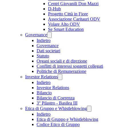
Centri Giovanili Don Mazzi
D-Hub
Progetto Città in Fiore
Associazione Caritauri ODV
Volare Alto ODV
Se Smart Education
Governance
Indietro
Governance
Dati societari
Statuto
Organi sociali e di direzione
Conflitti di interessi soggetti collegati
Politiche di Remunerazione
Investor Relations
Indietro
Investor Relations
Bilancio
Bilancio di Coerenza
3° Pilastro - Basilea III
Etica di Gruppo e Whistleblowing
Indietro
Etica di Gruppo e Whistleblowing
Codice Etico di Gruppo