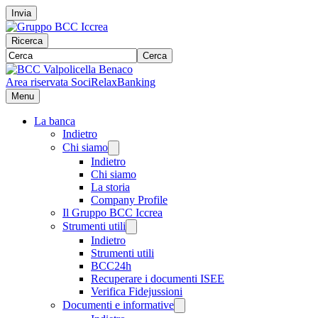
Invia
Ricerca
Cerca
Area riservata Soci
RelaxBanking
Menu
La banca
Indietro
Chi siamo
Indietro
Chi siamo
La storia
Company Profile
Il Gruppo BCC Iccrea
Strumenti utili
Indietro
Strumenti utili
BCC24h
Recuperare i documenti ISEE
Verifica Fidejussioni
Documenti e informative