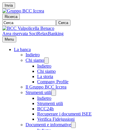
Invia
Ricerca
Cerca
Area riservata Soci
RelaxBanking
Menu
La banca
Indietro
Chi siamo
Indietro
Chi siamo
La storia
Company Profile
Il Gruppo BCC Iccrea
Strumenti utili
Indietro
Strumenti utili
BCC24h
Recuperare i documenti ISEE
Verifica Fidejussioni
Documenti e informative