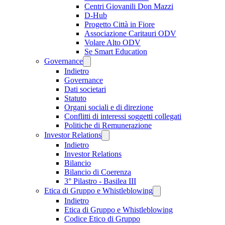
Centri Giovanili Don Mazzi
D-Hub
Progetto Città in Fiore
Associazione Caritauri ODV
Volare Alto ODV
Se Smart Education
Governance
Indietro
Governance
Dati societari
Statuto
Organi sociali e di direzione
Conflitti di interessi soggetti collegati
Politiche di Remunerazione
Investor Relations
Indietro
Investor Relations
Bilancio
Bilancio di Coerenza
3° Pilastro - Basilea III
Etica di Gruppo e Whistleblowing
Indietro
Etica di Gruppo e Whistleblowing
Codice Etico di Gruppo