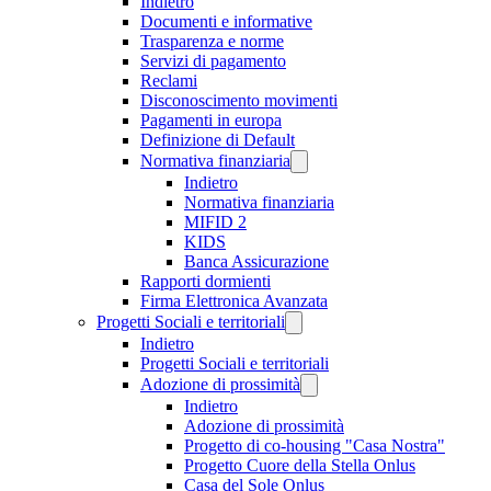
Indietro
Documenti e informative
Trasparenza e norme
Servizi di pagamento
Reclami
Disconoscimento movimenti
Pagamenti in europa
Definizione di Default
Normativa finanziaria
Indietro
Normativa finanziaria
MIFID 2
KIDS
Banca Assicurazione
Rapporti dormienti
Firma Elettronica Avanzata
Progetti Sociali e territoriali
Indietro
Progetti Sociali e territoriali
Adozione di prossimità
Indietro
Adozione di prossimità
Progetto di co-housing "Casa Nostra"
Progetto Cuore della Stella Onlus
Casa del Sole Onlus