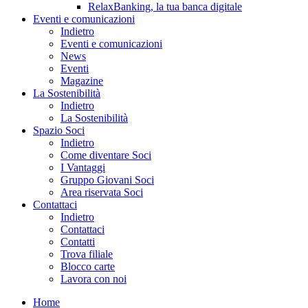
RelaxBanking, la tua banca digitale
Eventi e comunicazioni
Indietro
Eventi e comunicazioni
News
Eventi
Magazine
La Sostenibilità
Indietro
La Sostenibilità
Spazio Soci
Indietro
Come diventare Soci
I Vantaggi
Gruppo Giovani Soci
Area riservata Soci
Contattaci
Indietro
Contattaci
Contatti
Trova filiale
Blocco carte
Lavora con noi
Home