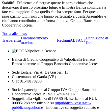
Stabilità, Efficienza e Sinergia: queste le parole chiave che
descrivono il nostro prossimo futuro e la nostra Banca continuerà a
fare con maggiore forza quello che ha sempre fatto. Per questo
ringraziamo tutti i soci che hanno partecipato a questa Assemblea e
che hanno contribuito a dar forma al nuovo Gruppo Bancario
Cooperativo Iccrea.
Torna alle news
Disconoscimento
Definizione di
Trasparenza
Reclami
ABF
ACF
movimenti
Default
Banca di Credito Cooperativo di Valpolicella Benaco
Banca aderente al Gruppo Bancario Cooperativo Iccrea
Sede Legale: Via A. De Gasperi, 11
Costermano sul Garda (VR)
C.F: 01548170230
Società partecipante al Gruppo IVA Gruppo Bancario
Cooperativo Iccrea P. IVA 15240741007
Soggetta alla vigilanza di IVASS N. Iscrizione al RUI:
000051268 consultabile su
ruipubblico.ivass.it/rui-
pubblica/ng/#/home
- Informative su soggetto abilitato e