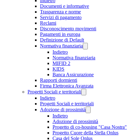
Indietro
Documenti e informative
Trasparenza e norme
Servizi di pagamento
Reclami
Disconoscimento movimenti
Pagamenti in europa
Definizione di Default
Normativa finanziaria
Indietro
Normativa finanziaria
MIFID 2
KIDS
Banca Assicurazione
Rapporti dormienti
Firma Elettronica Avanzata
Progetti Sociali e territoriali
Indietro
Progetti Sociali e territoriali
Adozione di prossimità
Indietro
Adozione di prossimità
Progetto di co-housing "Casa Nostra"
Progetto Cuore della Stella Onlus
Casa del Sole Onlus