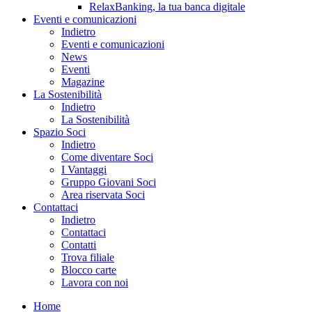
RelaxBanking, la tua banca digitale
Eventi e comunicazioni
Indietro
Eventi e comunicazioni
News
Eventi
Magazine
La Sostenibilità
Indietro
La Sostenibilità
Spazio Soci
Indietro
Come diventare Soci
I Vantaggi
Gruppo Giovani Soci
Area riservata Soci
Contattaci
Indietro
Contattaci
Contatti
Trova filiale
Blocco carte
Lavora con noi
Home