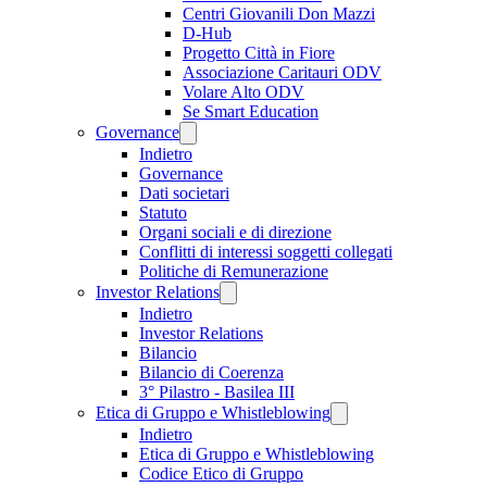
Centri Giovanili Don Mazzi
D-Hub
Progetto Città in Fiore
Associazione Caritauri ODV
Volare Alto ODV
Se Smart Education
Governance
Indietro
Governance
Dati societari
Statuto
Organi sociali e di direzione
Conflitti di interessi soggetti collegati
Politiche di Remunerazione
Investor Relations
Indietro
Investor Relations
Bilancio
Bilancio di Coerenza
3° Pilastro - Basilea III
Etica di Gruppo e Whistleblowing
Indietro
Etica di Gruppo e Whistleblowing
Codice Etico di Gruppo