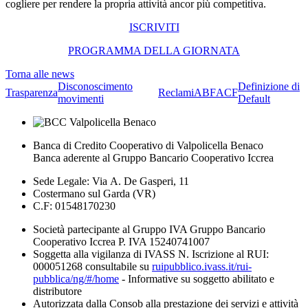
cogliere per rendere la propria attività ancor più competitiva.
ISCRIVITI
PROGRAMMA DELLA GIORNATA
Torna alle news
Disconoscimento
Definizione di
Trasparenza
Reclami
ABF
ACF
movimenti
Default
Banca di Credito Cooperativo di Valpolicella Benaco
Banca aderente al Gruppo Bancario Cooperativo Iccrea
Sede Legale: Via A. De Gasperi, 11
Costermano sul Garda (VR)
C.F: 01548170230
Società partecipante al Gruppo IVA Gruppo Bancario
Cooperativo Iccrea P. IVA 15240741007
Soggetta alla vigilanza di IVASS N. Iscrizione al RUI:
000051268 consultabile su
ruipubblico.ivass.it/rui-
pubblica/ng/#/home
- Informative su soggetto abilitato e
distributore
Autorizzata dalla Consob alla prestazione dei servizi e attività