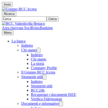
Invia
Ricerca
Cerca
Area riservata Soci
RelaxBanking
Menu
La banca
Indietro
Chi siamo
Indietro
Chi siamo
La storia
Company Profile
Il Gruppo BCC Iccrea
Strumenti utili
Indietro
Strumenti utili
BCC24h
Recuperare i documenti ISEE
Verifica Fidejussioni
Documenti e informative