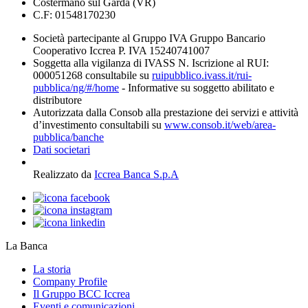
Costermano sul Garda (VR)
C.F: 01548170230
Società partecipante al Gruppo IVA Gruppo Bancario
Cooperativo Iccrea P. IVA 15240741007
Soggetta alla vigilanza di IVASS N. Iscrizione al RUI:
000051268 consultabile su
ruipubblico.ivass.it/rui-
pubblica/ng/#/home
- Informative su soggetto abilitato e
distributore
Autorizzata dalla Consob alla prestazione dei servizi e attività
d’investimento consultabili su
www.consob.it/web/area-
pubblica/banche
Dati societari
Realizzato da
Iccrea Banca S.p.A
La Banca
La storia
Company Profile
Il Gruppo BCC Iccrea
Eventi e comunicazioni