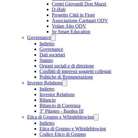
Centri Giovanili Don Mazzi
D-Hub
Progetto Città in Fiore
Associazione Caritauri ODV
Volare Alto ODV
Se Smart Education
Governance
Indietro
Governance
Dati societari
Statuto
Organi sociali e di direzione
Conflitti di interessi soggetti collegati
Politiche di Remunerazione
Investor Relations
Indietro
Investor Relations
Bilancio
Bilancio di Coerenza
3° Pilastro - Basilea III
Etica di Gruppo e Whistleblowing
Indietro
Etica di Gruppo e Whistleblowing
Codice Etico di Gruppo