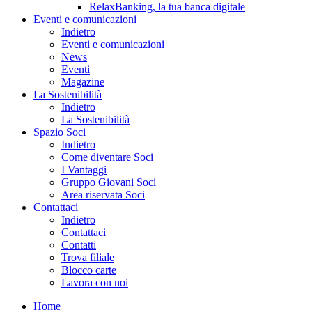
RelaxBanking, la tua banca digitale
Eventi e comunicazioni
Indietro
Eventi e comunicazioni
News
Eventi
Magazine
La Sostenibilità
Indietro
La Sostenibilità
Spazio Soci
Indietro
Come diventare Soci
I Vantaggi
Gruppo Giovani Soci
Area riservata Soci
Contattaci
Indietro
Contattaci
Contatti
Trova filiale
Blocco carte
Lavora con noi
Home