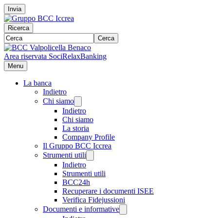
Invia
Ricerca
Cerca
Area riservata Soci
RelaxBanking
Menu
La banca
Indietro
Chi siamo
Indietro
Chi siamo
La storia
Company Profile
Il Gruppo BCC Iccrea
Strumenti utili
Indietro
Strumenti utili
BCC24h
Recuperare i documenti ISEE
Verifica Fidejussioni
Documenti e informative