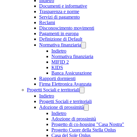
Indietro
Documenti e informative
Trasparenza e norme
Servizi di pagamento
Reclami
Disconoscimento movimenti
Pagamenti in europa
Definizione di Default
Normativa finanziaria
Indietro
Normativa finanziaria
MIFID 2
KIDS
Banca Assicurazione
Rapporti dormienti
Firma Elettronica Avanzata
Progetti Sociali e territoriali
Indietro
Progetti Sociali e territoriali
Adozione di prossimità
Indietro
Adozione di prossimità
Progetto di co-housing "Casa Nostra"
Progetto Cuore della Stella Onlus
Casa del Sole Onlus