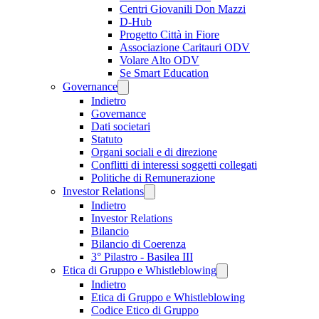
Centri Giovanili Don Mazzi
D-Hub
Progetto Città in Fiore
Associazione Caritauri ODV
Volare Alto ODV
Se Smart Education
Governance
Indietro
Governance
Dati societari
Statuto
Organi sociali e di direzione
Conflitti di interessi soggetti collegati
Politiche di Remunerazione
Investor Relations
Indietro
Investor Relations
Bilancio
Bilancio di Coerenza
3° Pilastro - Basilea III
Etica di Gruppo e Whistleblowing
Indietro
Etica di Gruppo e Whistleblowing
Codice Etico di Gruppo