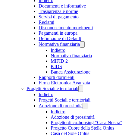
Indietro
Documenti e informative
Trasparenza e norme
Servizi di pagamento
Reclami
Disconoscimento movimenti
Pagamenti in europa
Definizione di Default
Normativa finanziaria
Indietro
Normativa finanziaria
MIFID 2
KIDS
Banca Assicurazione
Rapporti dormienti
Firma Elettronica Avanzata
Progetti Sociali e territoriali
Indietro
Progetti Sociali e territoriali
Adozione di prossimità
Indietro
Adozione di prossimità
Progetto di co-housing "Casa Nostra"
Progetto Cuore della Stella Onlus
Casa del Sole Onlus