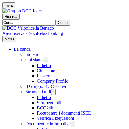
Invia
Ricerca
Cerca
Area riservata Soci
RelaxBanking
Menu
La banca
Indietro
Chi siamo
Indietro
Chi siamo
La storia
Company Profile
Il Gruppo BCC Iccrea
Strumenti utili
Indietro
Strumenti utili
BCC24h
Recuperare i documenti ISEE
Verifica Fidejussioni
Documenti e informative