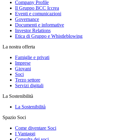
Company Profile
Il Gruppo BCC Iccrea
Eventi e comunicazioni
Governance
Documenti e informative
Investor Relations
Etica di Gruppo e Whistleblowing
La nostra offerta
Famiglie e privati
Imprese
Giovani
Soci
Terzo settore
Servizi digitali
La Sostenibilità
La Sostenibilità
Spazio Soci
Come diventare Soci
I Vantaggi
Consulta dei soci