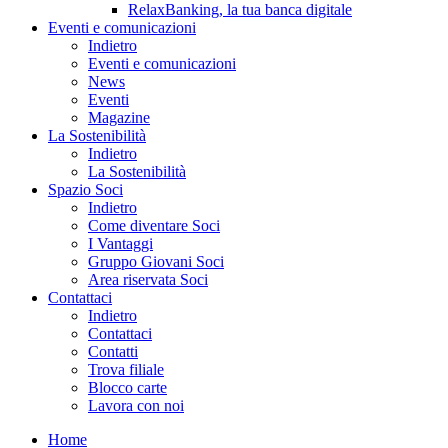
RelaxBanking, la tua banca digitale
Eventi e comunicazioni
Indietro
Eventi e comunicazioni
News
Eventi
Magazine
La Sostenibilità
Indietro
La Sostenibilità
Spazio Soci
Indietro
Come diventare Soci
I Vantaggi
Gruppo Giovani Soci
Area riservata Soci
Contattaci
Indietro
Contattaci
Contatti
Trova filiale
Blocco carte
Lavora con noi
Home