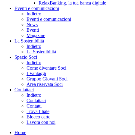
RelaxBanking, la tua banca digitale
Eventi e comunicazioni
Indietro
Eventi e comunicazioni
News
Eventi
Magazine
La Sostenibilità
Indietro
La Sostenibilità
Spazio Soci
Indietro
Come diventare Soci
I Vantaggi
Gruppo Giovani Soci
Area riservata Soci
Contattaci
Indietro
Contattaci
Contatti
Trova filiale
Blocco carte
Lavora con noi
Home