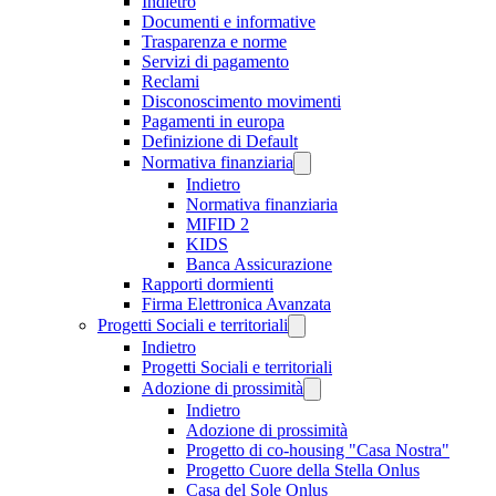
Indietro
Documenti e informative
Trasparenza e norme
Servizi di pagamento
Reclami
Disconoscimento movimenti
Pagamenti in europa
Definizione di Default
Normativa finanziaria
Indietro
Normativa finanziaria
MIFID 2
KIDS
Banca Assicurazione
Rapporti dormienti
Firma Elettronica Avanzata
Progetti Sociali e territoriali
Indietro
Progetti Sociali e territoriali
Adozione di prossimità
Indietro
Adozione di prossimità
Progetto di co-housing "Casa Nostra"
Progetto Cuore della Stella Onlus
Casa del Sole Onlus