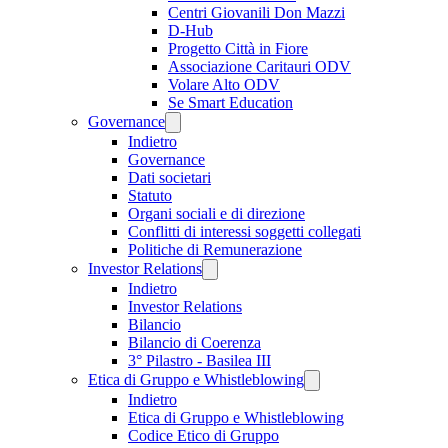
Centri Giovanili Don Mazzi
D-Hub
Progetto Città in Fiore
Associazione Caritauri ODV
Volare Alto ODV
Se Smart Education
Governance
Indietro
Governance
Dati societari
Statuto
Organi sociali e di direzione
Conflitti di interessi soggetti collegati
Politiche di Remunerazione
Investor Relations
Indietro
Investor Relations
Bilancio
Bilancio di Coerenza
3° Pilastro - Basilea III
Etica di Gruppo e Whistleblowing
Indietro
Etica di Gruppo e Whistleblowing
Codice Etico di Gruppo