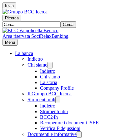
Invia
Ricerca
Cerca
Area riservata Soci
RelaxBanking
Menu
La banca
Indietro
Chi siamo
Indietro
Chi siamo
La storia
Company Profile
Il Gruppo BCC Iccrea
Strumenti utili
Indietro
Strumenti utili
BCC24h
Recuperare i documenti ISEE
Verifica Fidejussioni
Documenti e informative