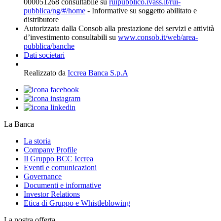
000051268 consultabile su
ruipubblico.ivass.it/rui-
pubblica/ng/#/home
- Informative su soggetto abilitato e
distributore
Autorizzata dalla Consob alla prestazione dei servizi e attività
d’investimento consultabili su
www.consob.it/web/area-
pubblica/banche
Dati societari
Realizzato da
Iccrea Banca S.p.A
La Banca
La storia
Company Profile
Il Gruppo BCC Iccrea
Eventi e comunicazioni
Governance
Documenti e informative
Investor Relations
Etica di Gruppo e Whistleblowing
La nostra offerta