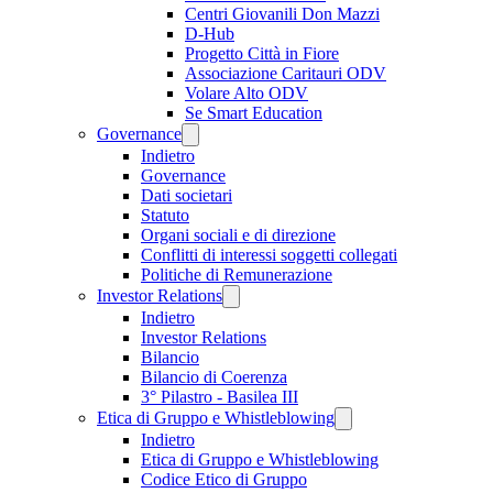
Centri Giovanili Don Mazzi
D-Hub
Progetto Città in Fiore
Associazione Caritauri ODV
Volare Alto ODV
Se Smart Education
Governance
Indietro
Governance
Dati societari
Statuto
Organi sociali e di direzione
Conflitti di interessi soggetti collegati
Politiche di Remunerazione
Investor Relations
Indietro
Investor Relations
Bilancio
Bilancio di Coerenza
3° Pilastro - Basilea III
Etica di Gruppo e Whistleblowing
Indietro
Etica di Gruppo e Whistleblowing
Codice Etico di Gruppo