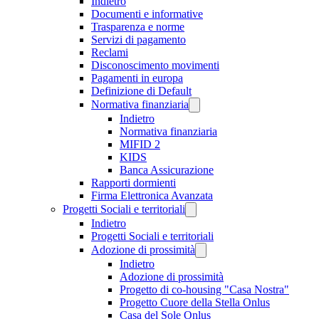
Indietro
Documenti e informative
Trasparenza e norme
Servizi di pagamento
Reclami
Disconoscimento movimenti
Pagamenti in europa
Definizione di Default
Normativa finanziaria
Indietro
Normativa finanziaria
MIFID 2
KIDS
Banca Assicurazione
Rapporti dormienti
Firma Elettronica Avanzata
Progetti Sociali e territoriali
Indietro
Progetti Sociali e territoriali
Adozione di prossimità
Indietro
Adozione di prossimità
Progetto di co-housing "Casa Nostra"
Progetto Cuore della Stella Onlus
Casa del Sole Onlus