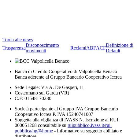
Torna alle news
Disconoscimento
Definizione di
Trasparenza
Reclami
ABF
ACF
movimenti
Default
Banca di Credito Cooperativo di Valpolicella Benaco
Banca aderente al Gruppo Bancario Cooperativo Iccrea
Sede Legale: Via A. De Gasperi, 11
Costermano sul Garda (VR)
C.F: 01548170230
Società partecipante al Gruppo IVA Gruppo Bancario
Cooperativo Iccrea P. IVA 15240741007
Soggetta alla vigilanza di IVASS N. Iscrizione al RUI:
000051268 consultabile su
ruipubblico.ivass.it/rui-
pubblica/ng/#/home
- Informative su soggetto abilitato e
distributore