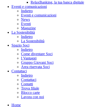
RelaxBanking, la tua banca digitale
Eventi e comunicazioni
Indietro
Eventi e comunicazioni
News
Eventi
Magazine
La Sostenibilità
Indietro
La Sostenibilità
Spazio Soci
Indietro
Come diventare Soci
I Vantaggi
Gruppo Giovani Soci
Area riservata Soci
Contattaci
Indietro
Contattaci
Contatti
Trova filiale
Blocco carte
Lavora con noi
Home