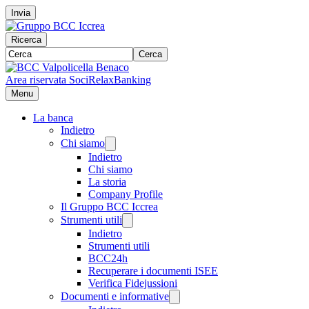
Invia
Ricerca
Cerca
Area riservata Soci
RelaxBanking
Menu
La banca
Indietro
Chi siamo
Indietro
Chi siamo
La storia
Company Profile
Il Gruppo BCC Iccrea
Strumenti utili
Indietro
Strumenti utili
BCC24h
Recuperare i documenti ISEE
Verifica Fidejussioni
Documenti e informative