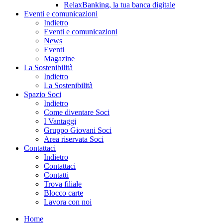
RelaxBanking, la tua banca digitale
Eventi e comunicazioni
Indietro
Eventi e comunicazioni
News
Eventi
Magazine
La Sostenibilità
Indietro
La Sostenibilità
Spazio Soci
Indietro
Come diventare Soci
I Vantaggi
Gruppo Giovani Soci
Area riservata Soci
Contattaci
Indietro
Contattaci
Contatti
Trova filiale
Blocco carte
Lavora con noi
Home