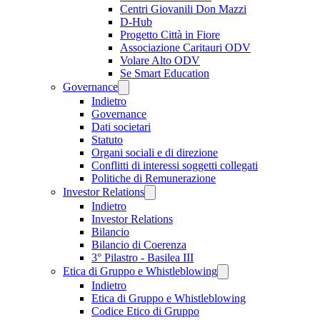
Centri Giovanili Don Mazzi
D-Hub
Progetto Città in Fiore
Associazione Caritauri ODV
Volare Alto ODV
Se Smart Education
Governance
Indietro
Governance
Dati societari
Statuto
Organi sociali e di direzione
Conflitti di interessi soggetti collegati
Politiche di Remunerazione
Investor Relations
Indietro
Investor Relations
Bilancio
Bilancio di Coerenza
3° Pilastro - Basilea III
Etica di Gruppo e Whistleblowing
Indietro
Etica di Gruppo e Whistleblowing
Codice Etico di Gruppo