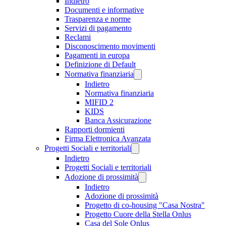
Indietro
Documenti e informative
Trasparenza e norme
Servizi di pagamento
Reclami
Disconoscimento movimenti
Pagamenti in europa
Definizione di Default
Normativa finanziaria
Indietro
Normativa finanziaria
MIFID 2
KIDS
Banca Assicurazione
Rapporti dormienti
Firma Elettronica Avanzata
Progetti Sociali e territoriali
Indietro
Progetti Sociali e territoriali
Adozione di prossimità
Indietro
Adozione di prossimità
Progetto di co-housing "Casa Nostra"
Progetto Cuore della Stella Onlus
Casa del Sole Onlus