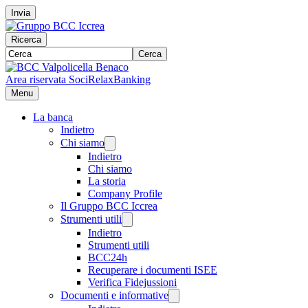
Invia
Ricerca
Cerca
Area riservata Soci
RelaxBanking
Menu
La banca
Indietro
Chi siamo
Indietro
Chi siamo
La storia
Company Profile
Il Gruppo BCC Iccrea
Strumenti utili
Indietro
Strumenti utili
BCC24h
Recuperare i documenti ISEE
Verifica Fidejussioni
Documenti e informative