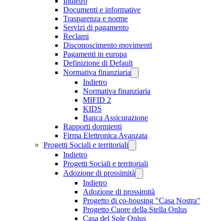
Indietro
Documenti e informative
Trasparenza e norme
Servizi di pagamento
Reclami
Disconoscimento movimenti
Pagamenti in europa
Definizione di Default
Normativa finanziaria
Indietro
Normativa finanziaria
MIFID 2
KIDS
Banca Assicurazione
Rapporti dormienti
Firma Elettronica Avanzata
Progetti Sociali e territoriali
Indietro
Progetti Sociali e territoriali
Adozione di prossimità
Indietro
Adozione di prossimità
Progetto di co-housing "Casa Nostra"
Progetto Cuore della Stella Onlus
Casa del Sole Onlus