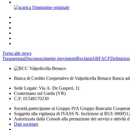
Torna alle news
Trasparenza
Disconoscimento movimenti
Reclami
ABF
ACF
Definizion
Banca di Credito Cooperativo di Valpolicella Benaco Banca ad
Sede Legale: Via A. De Gasperi, 11
Costermano sul Garda (VR)
C.F: 01548170230
Società partecipante al Gruppo IVA Gruppo Bancario Coopera
Soggetta alla vigilanza di IVASS N. Iscrizione al RUI: 000051
Autorizzata dalla Consob alla prestazione dei servizi e attività 
Dati societari