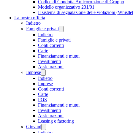
Codice di Condotta Anticorruzione di Gruppo
Modello organizzativo 231/01
Il sistema di segnalazione delle violazioni (Whistl
La nostra offerta
Indietro
Famiglie e privati
Indietro
Famiglie e privati
Conti correnti
Carte
Finanziamenti e mutui
Investimenti
Assicurazioni
Imprese
Indietro
Imprese
Conti correnti
Carte
POS
Finanziamenti e mutui
Investimenti
Assicurazioni
Leasing e factoring
Giovani
Indietro