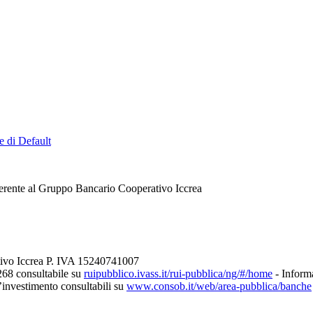
e di Default
erente al Gruppo Bancario Cooperativo Iccrea
tivo Iccrea P. IVA 15240741007
268 consultabile su
ruipubblico.ivass.it/rui-pubblica/ng/#/home
- Informa
d’investimento consultabili su
www.consob.it/web/area-pubblica/banche