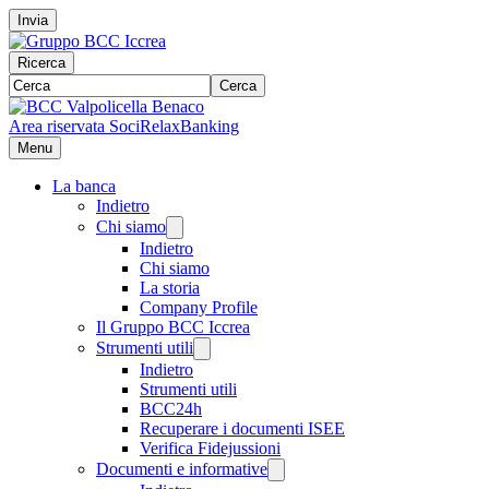
Invia
Ricerca
Cerca
Area riservata Soci
RelaxBanking
Menu
La banca
Indietro
Chi siamo
Indietro
Chi siamo
La storia
Company Profile
Il Gruppo BCC Iccrea
Strumenti utili
Indietro
Strumenti utili
BCC24h
Recuperare i documenti ISEE
Verifica Fidejussioni
Documenti e informative