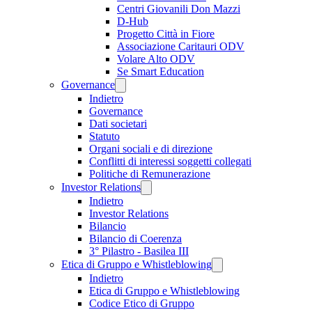
Centri Giovanili Don Mazzi
D-Hub
Progetto Città in Fiore
Associazione Caritauri ODV
Volare Alto ODV
Se Smart Education
Governance
Indietro
Governance
Dati societari
Statuto
Organi sociali e di direzione
Conflitti di interessi soggetti collegati
Politiche di Remunerazione
Investor Relations
Indietro
Investor Relations
Bilancio
Bilancio di Coerenza
3° Pilastro - Basilea III
Etica di Gruppo e Whistleblowing
Indietro
Etica di Gruppo e Whistleblowing
Codice Etico di Gruppo