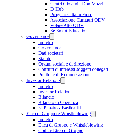
Centri Giovanili Don Mazzi
D-Hub
Progetto Città in Fiore
Associazione Caritauri ODV
Volare Alto ODV
Se Smart Education
Governance
Indietro
Governance
Dati societari
Statuto
Organi sociali e di direzione
Conflitti di interessi soggetti collegati
Politiche di Remunerazione
Investor Relations
Indietro
Investor Relations
Bilancio
Bilancio di Coerenza
3° Pilastro - Basilea III
Etica di Gruppo e Whistleblowing
Indietro
Etica di Gruppo e Whistleblowing
Codice Etico di Gruppo