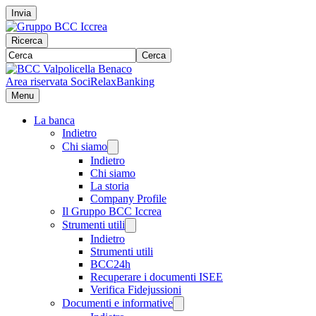
Invia
Ricerca
Cerca
Area riservata Soci
RelaxBanking
Menu
La banca
Indietro
Chi siamo
Indietro
Chi siamo
La storia
Company Profile
Il Gruppo BCC Iccrea
Strumenti utili
Indietro
Strumenti utili
BCC24h
Recuperare i documenti ISEE
Verifica Fidejussioni
Documenti e informative