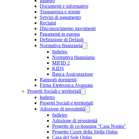
Indietro
Documenti e informative
Trasparenza e norme
Servizi di pagamento
Reclami
Disconoscimento movimenti
Pagamenti in europa
Definizione di Default
Normativa finanziaria
Indietro
Normativa finanziaria
MIFID 2
KIDS
Banca Assicurazione
Rapporti dormienti
Firma Elettronica Avanzata
Progetti Sociali e territoriali
Indietro
Progetti Sociali e territoriali
Adozione di prossimità
Indietro
Adozione di prossimità
Progetto di co-housing "Casa Nostra"
Progetto Cuore della Stella Onlus
Casa del Sole Onlus