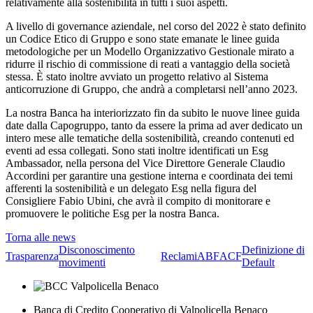
relativamente alla sostenibilità in tutti i suoi aspetti.
A livello di governance aziendale, nel corso del 2022 è stato definito
un Codice Etico di Gruppo e sono state emanate le linee guida
metodologiche per un Modello Organizzativo Gestionale mirato a
ridurre il rischio di commissione di reati a vantaggio della società
stessa. È stato inoltre avviato un progetto relativo al Sistema
anticorruzione di Gruppo, che andrà a completarsi nell’anno 2023.
La nostra Banca ha interiorizzato fin da subito le nuove linee guida
date dalla Capogruppo, tanto da essere la prima ad aver dedicato un
intero mese alle tematiche della sostenibilità, creando contenuti ed
eventi ad essa collegati. Sono stati inoltre identificati un Esg
Ambassador, nella persona del Vice Direttore Generale Claudio
Accordini per garantire una gestione interna e coordinata dei temi
afferenti la sostenibilità e un delegato Esg nella figura del
Consigliere Fabio Ubini, che avrà il compito di monitorare e
promuovere le politiche Esg per la nostra Banca.
Torna alle news
Disconoscimento
Definizione di
Trasparenza
Reclami
ABF
ACF
movimenti
Default
Banca di Credito Cooperativo di Valpolicella Benaco