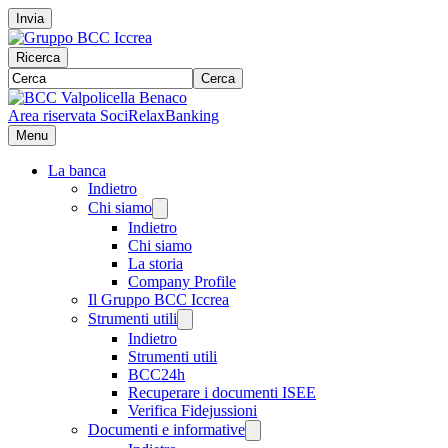
Invia
Ricerca
Cerca
Area riservata Soci
RelaxBanking
Menu
La banca
Indietro
Chi siamo
Indietro
Chi siamo
La storia
Company Profile
Il Gruppo BCC Iccrea
Strumenti utili
Indietro
Strumenti utili
BCC24h
Recuperare i documenti ISEE
Verifica Fidejussioni
Documenti e informative