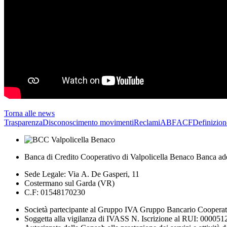
Torna alle news
Trasparenza
Disconoscimento movimenti
Reclami
ABF
ACF
Definizion
Banca di Credito Cooperativo di Valpolicella Benaco Banca ad
Sede Legale: Via A. De Gasperi, 11
Costermano sul Garda (VR)
C.F: 01548170230
Società partecipante al Gruppo IVA Gruppo Bancario Coopera
Soggetta alla vigilanza di IVASS N. Iscrizione al RUI: 000051