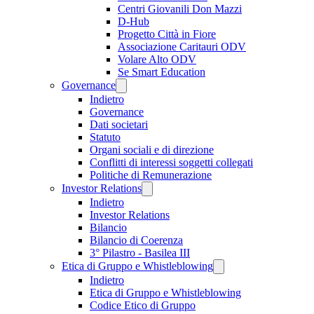
Centri Giovanili Don Mazzi
D-Hub
Progetto Città in Fiore
Associazione Caritauri ODV
Volare Alto ODV
Se Smart Education
Governance
Indietro
Governance
Dati societari
Statuto
Organi sociali e di direzione
Conflitti di interessi soggetti collegati
Politiche di Remunerazione
Investor Relations
Indietro
Investor Relations
Bilancio
Bilancio di Coerenza
3° Pilastro - Basilea III
Etica di Gruppo e Whistleblowing
Indietro
Etica di Gruppo e Whistleblowing
Codice Etico di Gruppo