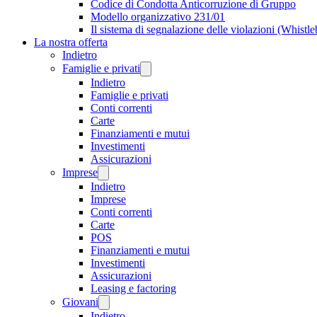
Codice di Condotta Anticorruzione di Gruppo
Modello organizzativo 231/01
Il sistema di segnalazione delle violazioni (Whistl
La nostra offerta
Indietro
Famiglie e privati
Indietro
Famiglie e privati
Conti correnti
Carte
Finanziamenti e mutui
Investimenti
Assicurazioni
Imprese
Indietro
Imprese
Conti correnti
Carte
POS
Finanziamenti e mutui
Investimenti
Assicurazioni
Leasing e factoring
Giovani
Indietro