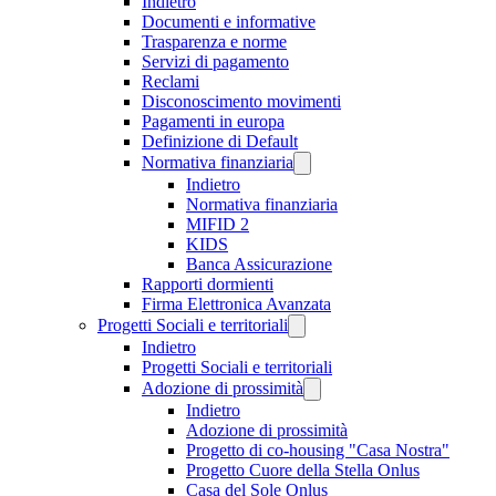
Indietro
Documenti e informative
Trasparenza e norme
Servizi di pagamento
Reclami
Disconoscimento movimenti
Pagamenti in europa
Definizione di Default
Normativa finanziaria
Indietro
Normativa finanziaria
MIFID 2
KIDS
Banca Assicurazione
Rapporti dormienti
Firma Elettronica Avanzata
Progetti Sociali e territoriali
Indietro
Progetti Sociali e territoriali
Adozione di prossimità
Indietro
Adozione di prossimità
Progetto di co-housing "Casa Nostra"
Progetto Cuore della Stella Onlus
Casa del Sole Onlus