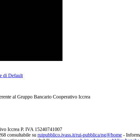
e di Default
erente al Gruppo Bancario Cooperativo Iccrea
tivo Iccrea P. IVA 15240741007
268 consultabile su
ruipubblico.ivass.it/rui-pubblica/ng/#/home
- Informa