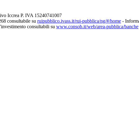
tivo Iccrea P. IVA 15240741007
268 consultabile su
ruipubblico.ivass.it/rui-pubblica/ng/#/home
- Informa
d’investimento consultabili su
www.consob.it/web/area-pubblica/banche