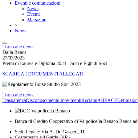
Eventi e comunicazioni
News
Eventi
Magazine
>
News
Torna alle news
Dalla Banca
27/03/2023
Premi di Laurea e Diploma 2023 - Soci e Figli di Soci
SCARICA I DOCUMENTI ALLEGATI
Torna alle news
Trasparenza
Disconoscimento movimenti
Reclami
ABF
ACF
Definizion
Banca di Credito Cooperativo di Valpolicella Benaco Banca ad
Sede Legale: Via A. De Gasperi, 11
Costermano sul Garda (VR)