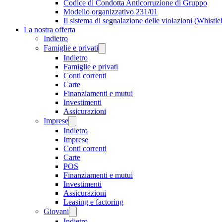
Codice di Condotta Anticorruzione di Gruppo
Modello organizzativo 231/01
Il sistema di segnalazione delle violazioni (Whistl
La nostra offerta
Indietro
Famiglie e privati
Indietro
Famiglie e privati
Conti correnti
Carte
Finanziamenti e mutui
Investimenti
Assicurazioni
Imprese
Indietro
Imprese
Conti correnti
Carte
POS
Finanziamenti e mutui
Investimenti
Assicurazioni
Leasing e factoring
Giovani
Indietro