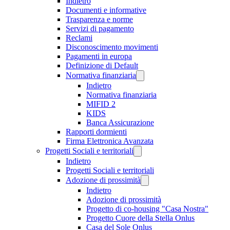
Indietro
Documenti e informative
Trasparenza e norme
Servizi di pagamento
Reclami
Disconoscimento movimenti
Pagamenti in europa
Definizione di Default
Normativa finanziaria
Indietro
Normativa finanziaria
MIFID 2
KIDS
Banca Assicurazione
Rapporti dormienti
Firma Elettronica Avanzata
Progetti Sociali e territoriali
Indietro
Progetti Sociali e territoriali
Adozione di prossimità
Indietro
Adozione di prossimità
Progetto di co-housing "Casa Nostra"
Progetto Cuore della Stella Onlus
Casa del Sole Onlus