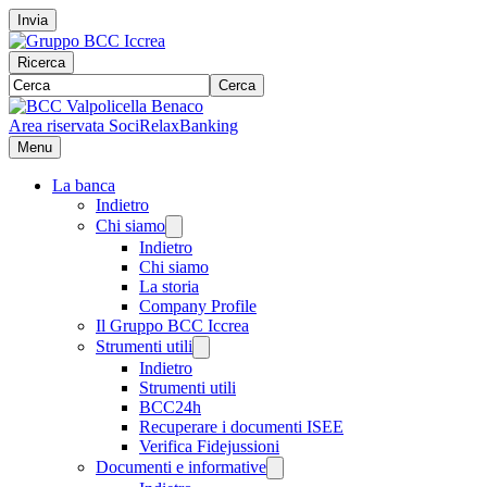
Invia
Ricerca
Cerca
Area riservata Soci
RelaxBanking
Menu
La banca
Indietro
Chi siamo
Indietro
Chi siamo
La storia
Company Profile
Il Gruppo BCC Iccrea
Strumenti utili
Indietro
Strumenti utili
BCC24h
Recuperare i documenti ISEE
Verifica Fidejussioni
Documenti e informative