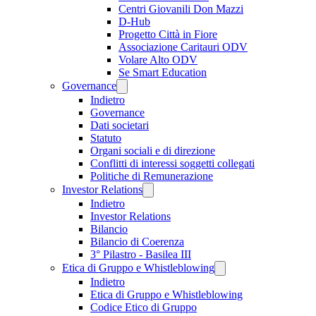
Centri Giovanili Don Mazzi
D-Hub
Progetto Città in Fiore
Associazione Caritauri ODV
Volare Alto ODV
Se Smart Education
Governance
Indietro
Governance
Dati societari
Statuto
Organi sociali e di direzione
Conflitti di interessi soggetti collegati
Politiche di Remunerazione
Investor Relations
Indietro
Investor Relations
Bilancio
Bilancio di Coerenza
3° Pilastro - Basilea III
Etica di Gruppo e Whistleblowing
Indietro
Etica di Gruppo e Whistleblowing
Codice Etico di Gruppo