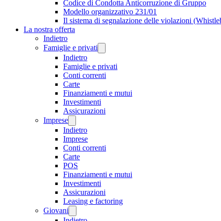
Codice di Condotta Anticorruzione di Gruppo
Modello organizzativo 231/01
Il sistema di segnalazione delle violazioni (Whistl
La nostra offerta
Indietro
Famiglie e privati
Indietro
Famiglie e privati
Conti correnti
Carte
Finanziamenti e mutui
Investimenti
Assicurazioni
Imprese
Indietro
Imprese
Conti correnti
Carte
POS
Finanziamenti e mutui
Investimenti
Assicurazioni
Leasing e factoring
Giovani
Indietro