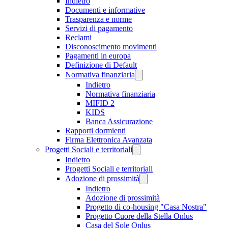
Indietro
Documenti e informative
Trasparenza e norme
Servizi di pagamento
Reclami
Disconoscimento movimenti
Pagamenti in europa
Definizione di Default
Normativa finanziaria
Indietro
Normativa finanziaria
MIFID 2
KIDS
Banca Assicurazione
Rapporti dormienti
Firma Elettronica Avanzata
Progetti Sociali e territoriali
Indietro
Progetti Sociali e territoriali
Adozione di prossimità
Indietro
Adozione di prossimità
Progetto di co-housing "Casa Nostra"
Progetto Cuore della Stella Onlus
Casa del Sole Onlus