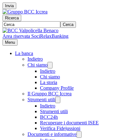
Invia
Ricerca
Cerca
Area riservata Soci
RelaxBanking
Menu
La banca
Indietro
Chi siamo
Indietro
Chi siamo
La storia
Company Profile
Il Gruppo BCC Iccrea
Strumenti utili
Indietro
Strumenti utili
BCC24h
Recuperare i documenti ISEE
Verifica Fidejussioni
Documenti e informative