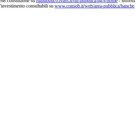
268 consultabile su
ruipubblico.ivass.it/rui-pubblica/ng/#/home
- Informa
d’investimento consultabili su
www.consob.it/web/area-pubblica/banche