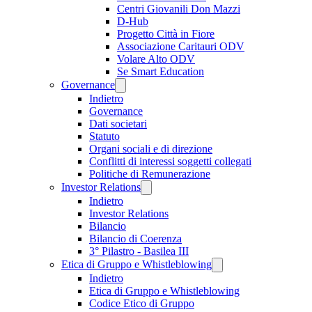
Centri Giovanili Don Mazzi
D-Hub
Progetto Città in Fiore
Associazione Caritauri ODV
Volare Alto ODV
Se Smart Education
Governance
Indietro
Governance
Dati societari
Statuto
Organi sociali e di direzione
Conflitti di interessi soggetti collegati
Politiche di Remunerazione
Investor Relations
Indietro
Investor Relations
Bilancio
Bilancio di Coerenza
3° Pilastro - Basilea III
Etica di Gruppo e Whistleblowing
Indietro
Etica di Gruppo e Whistleblowing
Codice Etico di Gruppo