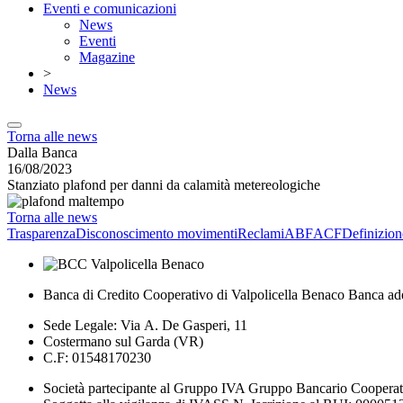
Eventi e comunicazioni
News
Eventi
Magazine
>
News
Torna alle news
Dalla Banca
16/08/2023
Stanziato plafond per danni da calamità metereologiche
Torna alle news
Trasparenza
Disconoscimento movimenti
Reclami
ABF
ACF
Definizion
Banca di Credito Cooperativo di Valpolicella Benaco Banca ad
Sede Legale: Via A. De Gasperi, 11
Costermano sul Garda (VR)
C.F: 01548170230
Società partecipante al Gruppo IVA Gruppo Bancario Coopera