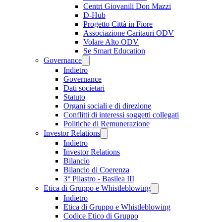
Centri Giovanili Don Mazzi
D-Hub
Progetto Città in Fiore
Associazione Caritauri ODV
Volare Alto ODV
Se Smart Education
Governance
Indietro
Governance
Dati societari
Statuto
Organi sociali e di direzione
Conflitti di interessi soggetti collegati
Politiche di Remunerazione
Investor Relations
Indietro
Investor Relations
Bilancio
Bilancio di Coerenza
3° Pilastro - Basilea III
Etica di Gruppo e Whistleblowing
Indietro
Etica di Gruppo e Whistleblowing
Codice Etico di Gruppo