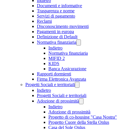
Indietro
Documenti e informative
Trasparenza e norme
Servizi di pagamento
Reclami
Disconoscimento movimenti
Pagamenti in europa
Definizione di Default
Normativa finanziaria
Indietro
Normativa finanziaria
MIFID 2
KIDS
Banca Assicurazione
Rapporti dormienti
Firma Elettronica Avanzata
Progetti Sociali e territoriali
Indietro
Progetti Sociali e territoriali
Adozione di prossimità
Indietro
Adozione di prossimità
Progetto di co-housing "Casa Nostra"
Progetto Cuore della Stella Onlus
Casa del Sole Onlus