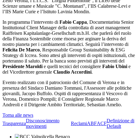
Zeno Verona, l’I.T.C.S. "Lorgna Pindemonte", il Liceo delle
Scienze umane e Musicale "C. Montanari", l’IIS Calabrese-Levi e
l’IIS Marie Curie e l’Istituto Lavinia Mondin.
In programma l’intervento di
Fabio Cappa
, Documentarista Senior
Institutional Client Manager della controllata di asset management
Raiffeisen Kapitalanlage-Gesellschaft m.b.H. che parlerà del ruolo
della Finanza Sostenibile come risorsa per arginare la deriva del
nostro pianeta per i cambiamenti climatici. Seguirà l’intervento di
Felicita De Marco
, Responsabile Group Sustainability & ESG
Strategy di Iccrea. Sono attesi gli interventi di ospiti istituzionali, che
porteranno il saluto. Per la banca sono previsti gli interventi del
Presidente Maroldi
e quelli tecnici del consigliere
Fabio Ubini
e
del Vicedirettore generale
Claudio Accordini
.
Evento realizzato con il patrocionio del Comune di Verona e in
presenza del Sindaco Damiano Tommasi, l'Assessore alle politiche
giovanili, Jacopo Buffolo. Ospiti di rappresentanza il Vescovo di
Verona, Domenico Pompili; il Consigliere Regionale Marco
Andreoli e il Dirigente Ambito Territoriale, Sebastian Amelio.
Torna alle news
Disconoscimento
Definizione di
Trasparenza
Reclami
ABF
ACF
movimenti
Default