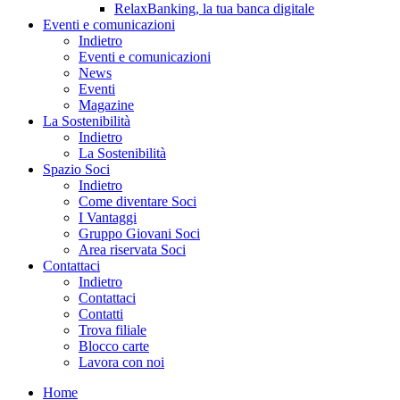
RelaxBanking, la tua banca digitale
Eventi e comunicazioni
Indietro
Eventi e comunicazioni
News
Eventi
Magazine
La Sostenibilità
Indietro
La Sostenibilità
Spazio Soci
Indietro
Come diventare Soci
I Vantaggi
Gruppo Giovani Soci
Area riservata Soci
Contattaci
Indietro
Contattaci
Contatti
Trova filiale
Blocco carte
Lavora con noi
Home