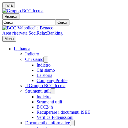
Invia
Ricerca
Cerca
Area riservata Soci
RelaxBanking
Menu
La banca
Indietro
Chi siamo
Indietro
Chi siamo
La storia
Company Profile
Il Gruppo BCC Iccrea
Strumenti utili
Indietro
Strumenti utili
BCC24h
Recuperare i documenti ISEE
Verifica Fidejussioni
Documenti e informative