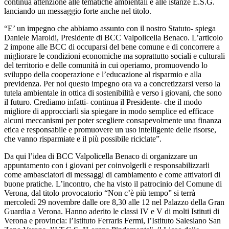
continua attenzione alle tematiche ambientali e alle istanze E.S.G.
lanciando un messaggio forte anche nel titolo.
“E’ un impegno che abbiamo assunto con il nostro Statuto- spiega
Daniele Maroldi, Presidente di BCC Valpolicella Benaco. L’articolo
2 impone alle BCC di occuparsi del bene comune e di concorrere a
migliorare le condizioni economiche ma soprattutto sociali e culturali
del territorio e delle comunità in cui operiamo, promuovendo lo
sviluppo della cooperazione e l’educazione al risparmio e alla
previdenza. Per noi questo impegno ora va a concretizzarsi verso la
tutela ambientale in ottica di sostenibilità e verso i giovani, che sono
il futuro. Crediamo infatti- continua il Presidente- che il modo
migliore di approcciarli sia spiegare in modo semplice ed efficace
alcuni meccanismi per poter scegliere consapevolmente una finanza
etica e responsabile e promuovere un uso intelligente delle risorse,
che vanno risparmiate e il più possibile riciclate”.
Da qui l’idea di BCC Valpolicella Benaco di organizzare un
appuntamento con i giovani per coinvolgerli e responsabilizzarli
come ambasciatori di messaggi di cambiamento e come attivatori di
buone pratiche. L’incontro, che ha visto il patrocinio del Comune di
Verona, dal titolo provocatorio “Non c’è più tempo” si terrà
mercoledì 29 novembre dalle ore 8,30 alle 12 nel Palazzo della Gran
Guardia a Verona. Hanno aderito le classi IV e V di molti Istituti di
Verona e provincia: l’Istituto Ferraris Fermi, l’Istituto Salesiano San