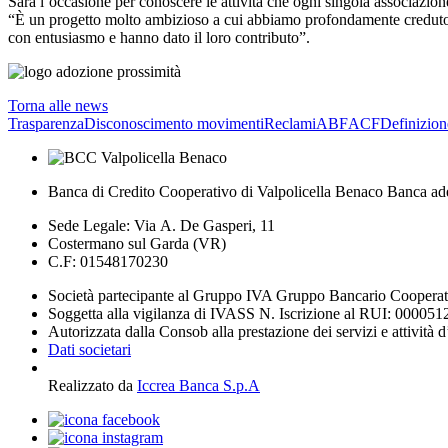
Sarà l’occasione per conoscere le attività che ogni singola associazion
“È un progetto molto ambizioso a cui abbiamo profondamente creduto si
con entusiasmo e hanno dato il loro contributo”.
Torna alle news
Trasparenza
Disconoscimento movimenti
Reclami
ABF
ACF
Definizion
Banca di Credito Cooperativo di Valpolicella Benaco Banca ad
Sede Legale: Via A. De Gasperi, 11
Costermano sul Garda (VR)
C.F: 01548170230
Società partecipante al Gruppo IVA Gruppo Bancario Coopera
Soggetta alla vigilanza di IVASS N. Iscrizione al RUI: 000051
Autorizzata dalla Consob alla prestazione dei servizi e attività 
Dati societari
Realizzato da
Iccrea Banca S.p.A