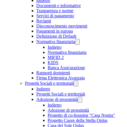
Indietro
Documenti e informative
Trasparenza e norme
Servizi di pagamento
Reclami
Disconoscimento movimenti
Pagamenti in europa
Definizione di Default
Normativa finanziaria
Indietro
Normativa finanziaria
MIFID 2
KIDS
Banca Assicurazione
Rapporti dormienti
Firma Elettronica Avanzata
Progetti Sociali e territoriali
Indietro
Progetti Sociali e territoriali
Adozione di prossimità
Indietro
Adozione di prossimità
Progetto di co-housing "Casa Nostra"
Progetto Cuore della Stella Onlus
Casa del Sole Onlus