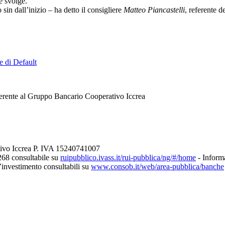
e svolge.
n dall’inizio – ha detto il consigliere
Matteo Piancastelli
, referente d
e di Default
erente al Gruppo Bancario Cooperativo Iccrea
tivo Iccrea P. IVA 15240741007
268 consultabile su
ruipubblico.ivass.it/rui-pubblica/ng/#/home
- Informa
d’investimento consultabili su
www.consob.it/web/area-pubblica/banche