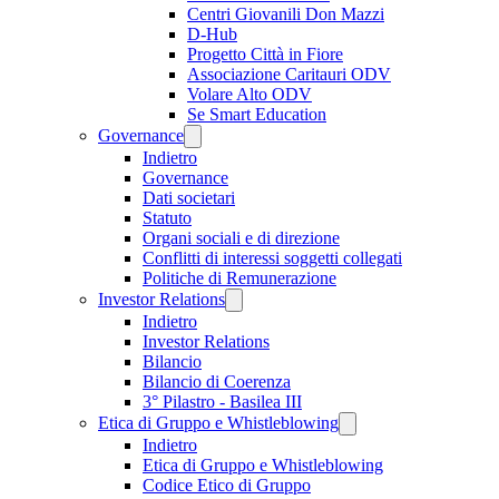
Centri Giovanili Don Mazzi
D-Hub
Progetto Città in Fiore
Associazione Caritauri ODV
Volare Alto ODV
Se Smart Education
Governance
Indietro
Governance
Dati societari
Statuto
Organi sociali e di direzione
Conflitti di interessi soggetti collegati
Politiche di Remunerazione
Investor Relations
Indietro
Investor Relations
Bilancio
Bilancio di Coerenza
3° Pilastro - Basilea III
Etica di Gruppo e Whistleblowing
Indietro
Etica di Gruppo e Whistleblowing
Codice Etico di Gruppo