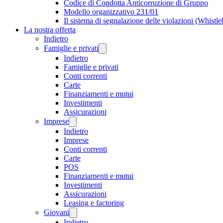
Codice di Condotta Anticorruzione di Gruppo
Modello organizzativo 231/01
Il sistema di segnalazione delle violazioni (Whistl
La nostra offerta
Indietro
Famiglie e privati
Indietro
Famiglie e privati
Conti correnti
Carte
Finanziamenti e mutui
Investimenti
Assicurazioni
Imprese
Indietro
Imprese
Conti correnti
Carte
POS
Finanziamenti e mutui
Investimenti
Assicurazioni
Leasing e factoring
Giovani
Indietro