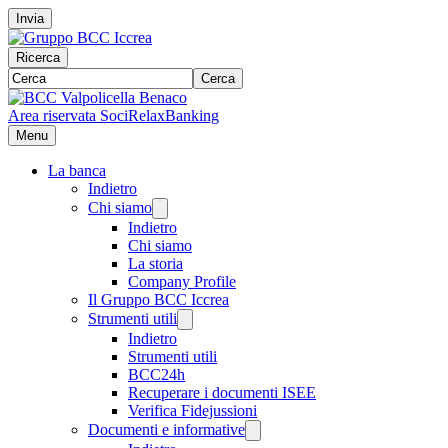
Invia
Ricerca
Cerca
Area riservata Soci
RelaxBanking
Menu
La banca
Indietro
Chi siamo
Indietro
Chi siamo
La storia
Company Profile
Il Gruppo BCC Iccrea
Strumenti utili
Indietro
Strumenti utili
BCC24h
Recuperare i documenti ISEE
Verifica Fidejussioni
Documenti e informative