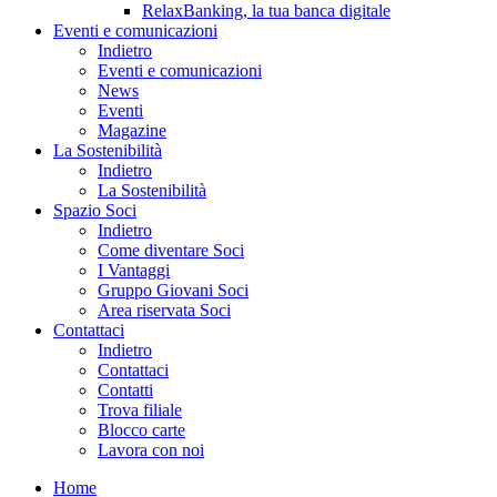
RelaxBanking, la tua banca digitale
Eventi e comunicazioni
Indietro
Eventi e comunicazioni
News
Eventi
Magazine
La Sostenibilità
Indietro
La Sostenibilità
Spazio Soci
Indietro
Come diventare Soci
I Vantaggi
Gruppo Giovani Soci
Area riservata Soci
Contattaci
Indietro
Contattaci
Contatti
Trova filiale
Blocco carte
Lavora con noi
Home