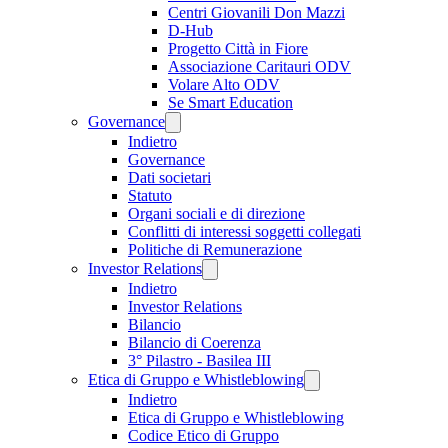
Centri Giovanili Don Mazzi
D-Hub
Progetto Città in Fiore
Associazione Caritauri ODV
Volare Alto ODV
Se Smart Education
Governance
Indietro
Governance
Dati societari
Statuto
Organi sociali e di direzione
Conflitti di interessi soggetti collegati
Politiche di Remunerazione
Investor Relations
Indietro
Investor Relations
Bilancio
Bilancio di Coerenza
3° Pilastro - Basilea III
Etica di Gruppo e Whistleblowing
Indietro
Etica di Gruppo e Whistleblowing
Codice Etico di Gruppo