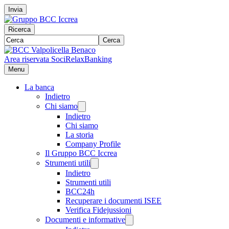
Invia
Ricerca
Cerca
Area riservata Soci
RelaxBanking
Menu
La banca
Indietro
Chi siamo
Indietro
Chi siamo
La storia
Company Profile
Il Gruppo BCC Iccrea
Strumenti utili
Indietro
Strumenti utili
BCC24h
Recuperare i documenti ISEE
Verifica Fidejussioni
Documenti e informative