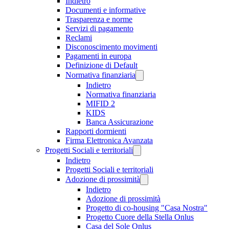
Indietro
Documenti e informative
Trasparenza e norme
Servizi di pagamento
Reclami
Disconoscimento movimenti
Pagamenti in europa
Definizione di Default
Normativa finanziaria
Indietro
Normativa finanziaria
MIFID 2
KIDS
Banca Assicurazione
Rapporti dormienti
Firma Elettronica Avanzata
Progetti Sociali e territoriali
Indietro
Progetti Sociali e territoriali
Adozione di prossimità
Indietro
Adozione di prossimità
Progetto di co-housing "Casa Nostra"
Progetto Cuore della Stella Onlus
Casa del Sole Onlus