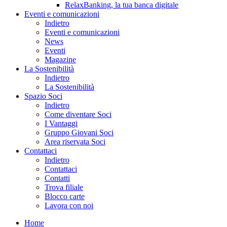
RelaxBanking, la tua banca digitale
Eventi e comunicazioni
Indietro
Eventi e comunicazioni
News
Eventi
Magazine
La Sostenibilità
Indietro
La Sostenibilità
Spazio Soci
Indietro
Come diventare Soci
I Vantaggi
Gruppo Giovani Soci
Area riservata Soci
Contattaci
Indietro
Contattaci
Contatti
Trova filiale
Blocco carte
Lavora con noi
Home