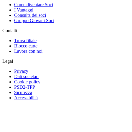
Come diventare Soci
I Vantaggi
Consulta dei soci
Gruppo Giovani Soci
Contatti
Trova filiale
Blocco carte
Lavora con noi
Legal
Privacy
Dati societari
Cookie policy
PSD2-TPP
Sicurezza
Accessibilità