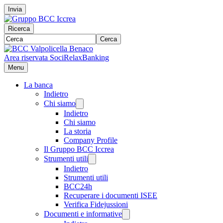
Invia
Ricerca
Cerca
Area riservata Soci
RelaxBanking
Menu
La banca
Indietro
Chi siamo
Indietro
Chi siamo
La storia
Company Profile
Il Gruppo BCC Iccrea
Strumenti utili
Indietro
Strumenti utili
BCC24h
Recuperare i documenti ISEE
Verifica Fidejussioni
Documenti e informative