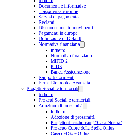
Indietro
Documenti e informative
Trasparenza e norme
Servizi di pagamento
Reclami
Disconoscimento movimenti
Pagamenti in europa
Definizione di Default
Normativa finanziaria
Indietro
Normativa finanziaria
MIFID 2
KIDS
Banca Assicurazione
Rapporti dormienti
Firma Elettronica Avanzata
Progetti Sociali e territoriali
Indietro
Progetti Sociali e territoriali
Adozione di prossimità
Indietro
Adozione di prossimità
Progetto di co-housing "Casa Nostra"
Progetto Cuore della Stella Onlus
Casa del Sole Onlus