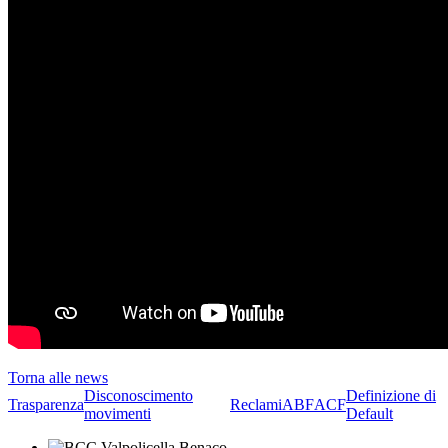
Torna alle news
Disconoscimento
Definizione di
Trasparenza
Reclami
ABF
ACF
movimenti
Default