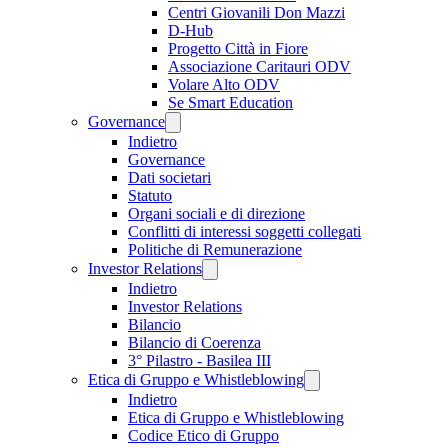
Centri Giovanili Don Mazzi
D-Hub
Progetto Città in Fiore
Associazione Caritauri ODV
Volare Alto ODV
Se Smart Education
Governance
Indietro
Governance
Dati societari
Statuto
Organi sociali e di direzione
Conflitti di interessi soggetti collegati
Politiche di Remunerazione
Investor Relations
Indietro
Investor Relations
Bilancio
Bilancio di Coerenza
3° Pilastro - Basilea III
Etica di Gruppo e Whistleblowing
Indietro
Etica di Gruppo e Whistleblowing
Codice Etico di Gruppo