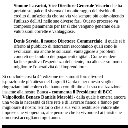
Simone Lavarini, Vice Direttore Generale Vicario
che ha
portato sul palco il sistema di monitoraggio del rischio di
credito di un'azienda che sta via via sempre più coinvolgendo
l'utilizzo dell'AI nelle sue diverse fasi. Questo processo va
compreso pienamente per far sì che vengano generate delle
valutazioni corrette e vantaggiose.
Denis Savoia, il nostro Direttore Commerciale
, il quale si è
riferito al pubblico di ristoratori raccontando quali sono le
evoluzioni ma anche le soluzioni vantaggiose a problemi
concreti nell'ambito dei pagamenti digitali. Come rendere
facile e positiva l'esperienza del cliente, ma allo stesso modo
migliorare l'operatività dell'imprenditore.
Si conclude così la 4^ edizione del summit formativo ed
ispirazionale più atteso del Lago di Garda e per questo voglio
ringraziare tutti coloro che hanno contribuito alla sua realizzazione
insieme alla nostra Banca -
commenta il Presidente di BCC
Valpolicella Benaco Daniele Maroldi
- dalla quale è emersa ancora
una volta la necessità di fare rete e di lavorare fianco a fianco per
migliorare il nostro territorio che a sua volta restituisce valore alle
imprese che vi operano, alle persone che lo vivono ed ai turisti che
numerosi accogliamo ogni anno.