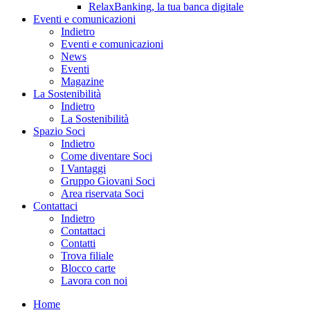
RelaxBanking, la tua banca digitale
Eventi e comunicazioni
Indietro
Eventi e comunicazioni
News
Eventi
Magazine
La Sostenibilità
Indietro
La Sostenibilità
Spazio Soci
Indietro
Come diventare Soci
I Vantaggi
Gruppo Giovani Soci
Area riservata Soci
Contattaci
Indietro
Contattaci
Contatti
Trova filiale
Blocco carte
Lavora con noi
Home