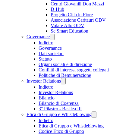
Centri Giovanili Don Mazzi
D-Hub
Progetto Città in Fiore
Associazione Caritauri ODV
Volare Alto ODV
Se Smart Education
Governance
Indietro
Governance
Dati societari
Statuto
Organi sociali e di direzione
Conflitti di interessi soggetti collegati
Politiche di Remunerazione
Investor Relations
Indietro
Investor Relations
Bilancio
Bilancio di Coerenza
3° Pilastro - Basilea III
Etica di Gruppo e Whistleblowing
Indietro
Etica di Gruppo e Whistleblowing
Codice Etico di Gruppo