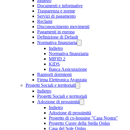
Indietro
Documenti e informative
Trasparenza e norme
Servizi di pagamento
Reclami
Disconoscimento movimenti
Pagamenti in europa
Definizione di Default
Normativa finanziaria
Indietro
Normativa finanziaria
MIFID 2
KIDS
Banca Assicurazione
Rapporti dormienti
Firma Elettronica Avanzata
Progetti Sociali e territoriali
Indietro
Progetti Sociali e territoriali
Adozione di prossimità
Indietro
Adozione di prossimità
Progetto di co-housing "Casa Nostra"
Progetto Cuore della Stella Onlus
Casa del Sole Onlus