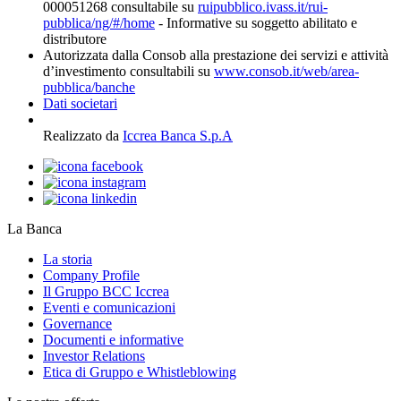
000051268 consultabile su
ruipubblico.ivass.it/rui-
pubblica/ng/#/home
- Informative su soggetto abilitato e
distributore
Autorizzata dalla Consob alla prestazione dei servizi e attività
d’investimento consultabili su
www.consob.it/web/area-
pubblica/banche
Dati societari
Realizzato da
Iccrea Banca S.p.A
La Banca
La storia
Company Profile
Il Gruppo BCC Iccrea
Eventi e comunicazioni
Governance
Documenti e informative
Investor Relations
Etica di Gruppo e Whistleblowing