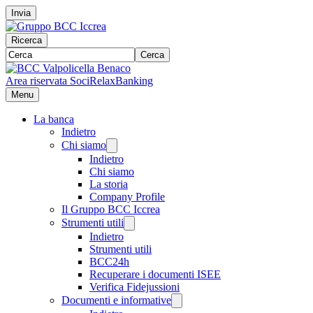
Invia
Ricerca
Cerca
Area riservata Soci
RelaxBanking
Menu
La banca
Indietro
Chi siamo
Indietro
Chi siamo
La storia
Company Profile
Il Gruppo BCC Iccrea
Strumenti utili
Indietro
Strumenti utili
BCC24h
Recuperare i documenti ISEE
Verifica Fidejussioni
Documenti e informative