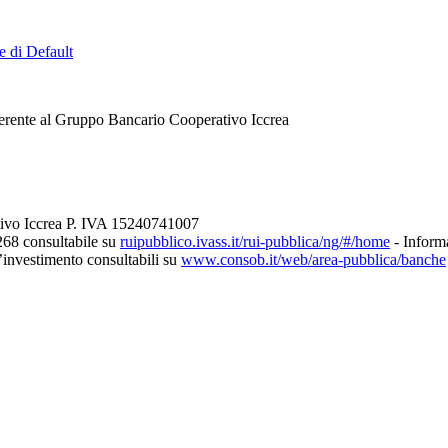
e di Default
erente al Gruppo Bancario Cooperativo Iccrea
tivo Iccrea P. IVA 15240741007
268 consultabile su
ruipubblico.ivass.it/rui-pubblica/ng/#/home
- Informa
d’investimento consultabili su
www.consob.it/web/area-pubblica/banche