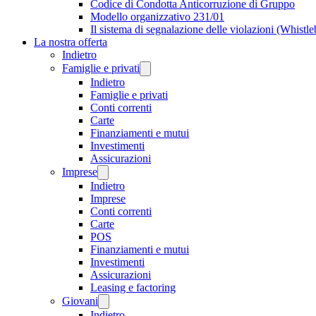
Codice di Condotta Anticorruzione di Gruppo
Modello organizzativo 231/01
Il sistema di segnalazione delle violazioni (Whistl
La nostra offerta
Indietro
Famiglie e privati
Indietro
Famiglie e privati
Conti correnti
Carte
Finanziamenti e mutui
Investimenti
Assicurazioni
Imprese
Indietro
Imprese
Conti correnti
Carte
POS
Finanziamenti e mutui
Investimenti
Assicurazioni
Leasing e factoring
Giovani
Indietro