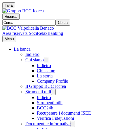
Invia
Ricerca
Cerca
Area riservata Soci
RelaxBanking
Menu
La banca
Indietro
Chi siamo
Indietro
Chi siamo
La storia
Company Profile
Il Gruppo BCC Iccrea
Strumenti utili
Indietro
Strumenti utili
BCC24h
Recuperare i documenti ISEE
Verifica Fidejussioni
Documenti e informative