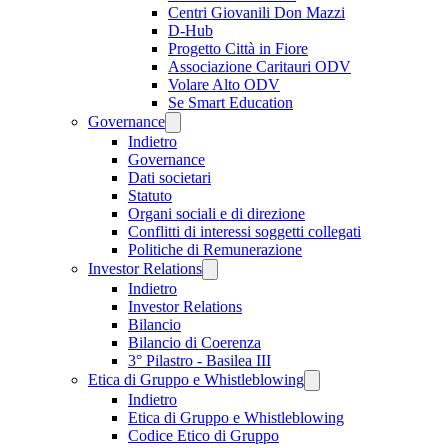
Centri Giovanili Don Mazzi
D-Hub
Progetto Città in Fiore
Associazione Caritauri ODV
Volare Alto ODV
Se Smart Education
Governance
Indietro
Governance
Dati societari
Statuto
Organi sociali e di direzione
Conflitti di interessi soggetti collegati
Politiche di Remunerazione
Investor Relations
Indietro
Investor Relations
Bilancio
Bilancio di Coerenza
3° Pilastro - Basilea III
Etica di Gruppo e Whistleblowing
Indietro
Etica di Gruppo e Whistleblowing
Codice Etico di Gruppo