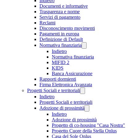
Indietro
Documenti e informative
Trasparenza e norme
Servizi di pagamento
Reclami
Disconoscimento movimenti
Pagamenti in europa
Definizione di Default
Normativa finanziaria
Indietro
Normativa finanziaria
MIFID 2
KIDS
Banca Assicurazione
Rapporti dormienti
Firma Elettronica Avanzata
Progetti Sociali e territoriali
Indietro
Progetti Sociali e territoriali
Adozione di prossimità
Indietro
Adozione di prossimità
Progetto di co-housing "Casa Nostra"
Progetto Cuore della Stella Onlus
Casa del Sole Onlus