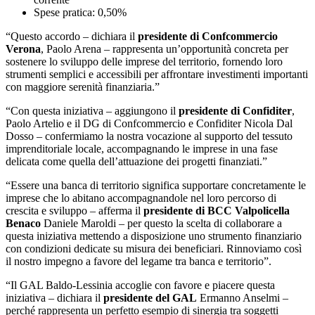
Spese pratica: 0,50%
“Questo accordo – dichiara il
presidente di Confcommercio
Verona
, Paolo Arena – rappresenta un’opportunità concreta per
sostenere lo sviluppo delle imprese del territorio, fornendo loro
strumenti semplici e accessibili per affrontare investimenti importanti
con maggiore serenità finanziaria.”
“Con questa iniziativa – aggiungono il
presidente di Confiditer
,
Paolo Artelio e il DG di Confcommercio e Confiditer Nicola Dal
Dosso – confermiamo la nostra vocazione al supporto del tessuto
imprenditoriale locale, accompagnando le imprese in una fase
delicata come quella dell’attuazione dei progetti finanziati.”
“Essere una banca di territorio significa supportare concretamente le
imprese che lo abitano accompagnandole nel loro percorso di
crescita e sviluppo – afferma il
presidente di BCC Valpolicella
Benaco
Daniele Maroldi – per questo la scelta di collaborare a
questa iniziativa mettendo a disposizione uno strumento finanziario
con condizioni dedicate su misura dei beneficiari. Rinnoviamo così
il nostro impegno a favore del legame tra banca e territorio”.
“Il GAL Baldo-Lessinia accoglie con favore e piacere questa
iniziativa – dichiara il
presidente del GAL
Ermanno Anselmi –
perché rappresenta un perfetto esempio di sinergia tra soggetti