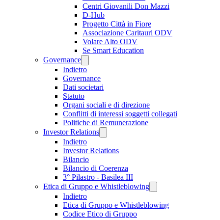
Centri Giovanili Don Mazzi
D-Hub
Progetto Città in Fiore
Associazione Caritauri ODV
Volare Alto ODV
Se Smart Education
Governance
Indietro
Governance
Dati societari
Statuto
Organi sociali e di direzione
Conflitti di interessi soggetti collegati
Politiche di Remunerazione
Investor Relations
Indietro
Investor Relations
Bilancio
Bilancio di Coerenza
3° Pilastro - Basilea III
Etica di Gruppo e Whistleblowing
Indietro
Etica di Gruppo e Whistleblowing
Codice Etico di Gruppo