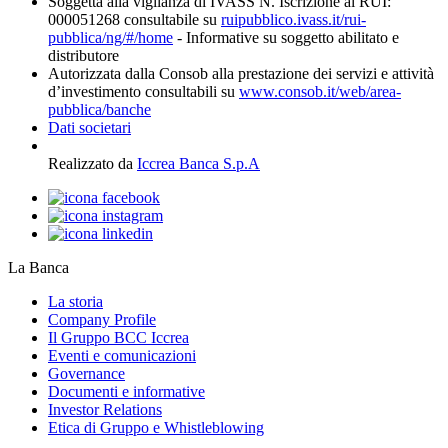
Soggetta alla vigilanza di IVASS N. Iscrizione al RUI:
000051268 consultabile su
ruipubblico.ivass.it/rui-
pubblica/ng/#/home
- Informative su soggetto abilitato e
distributore
Autorizzata dalla Consob alla prestazione dei servizi e attività
d’investimento consultabili su
www.consob.it/web/area-
pubblica/banche
Dati societari
Realizzato da
Iccrea Banca S.p.A
La Banca
La storia
Company Profile
Il Gruppo BCC Iccrea
Eventi e comunicazioni
Governance
Documenti e informative
Investor Relations
Etica di Gruppo e Whistleblowing