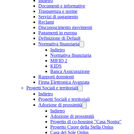
Indietro
Documenti e informative
Trasparenza e norme
Servizi di pagamento
Reclami
Disconoscimento movimenti
Pagamenti in europa
Definizione di Default
Normativa finanziaria
Indietro
Normativa finanziaria
MIFID 2
KIDS
Banca Assicurazione
Rapporti dormienti
Firma Elettronica Avanzata
Progetti Sociali e territoriali
Indietro
Progetti Sociali e territoriali
Adozione di prossimità
Indietro
Adozione di prossimità
Progetto di co-housing "Casa Nostra"
Progetto Cuore della Stella Onlus
Casa del Sole Onlus