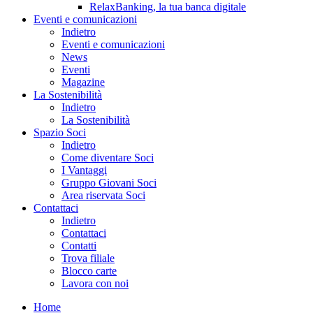
RelaxBanking, la tua banca digitale
Eventi e comunicazioni
Indietro
Eventi e comunicazioni
News
Eventi
Magazine
La Sostenibilità
Indietro
La Sostenibilità
Spazio Soci
Indietro
Come diventare Soci
I Vantaggi
Gruppo Giovani Soci
Area riservata Soci
Contattaci
Indietro
Contattaci
Contatti
Trova filiale
Blocco carte
Lavora con noi
Home