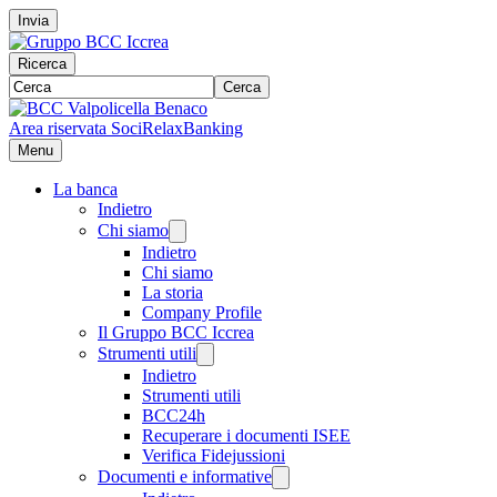
Invia
Ricerca
Cerca
Area riservata Soci
RelaxBanking
Menu
La banca
Indietro
Chi siamo
Indietro
Chi siamo
La storia
Company Profile
Il Gruppo BCC Iccrea
Strumenti utili
Indietro
Strumenti utili
BCC24h
Recuperare i documenti ISEE
Verifica Fidejussioni
Documenti e informative