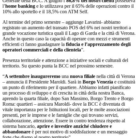
Generale della BCC. A giugno l’
86,8% dei nostri clienti
possedeva
l’
home banking
e lo utilizzava per il 65% delle operazioni contro il
10% allo sportello e il 18,5% con ATM Self.
Al termine del primo semestre – aggiunge Lavarini- abbiamo
registrato un aumento del transato POS del 6% nei nostri territori a
grande vocazione turistica quali il Lago di Garda e la città di Verona.
Anche in questo caso la capacità di operare con mezzi e strumenti
efficienti ci fanno guadagnare la
fiducia e l’apprezzamento degli
operatori commerciali e della clientela
”.
Presenza territoriale e attenzione a iniziative sociali e culturali del
territorio. Su questo punta la BCC nel prossimo semestre.
“
A settembre inaugureremo
una
nuova filiale
nella città di Verona
– annuncia il Presidente Maroldi. Sarà in
Borgo Venezia
e costituirà
un punto di riferimento per il quartiere. Abbiamo infatti pianificato
un processo di sviluppo e di crescita in città della nostra Banca,
aprendo la quarta filiale, dopo San Massimo, Borgo Trento e Borgo
Roma: quartieri – assicura Maroldi- dove la BCC è diventata di
vitale importanza per le Istituzioni locali, per le molte associazioni
presenti, per le imprese e le famiglie che qui trovano servizi,
collaborazione, attenzione. Essere in contro tendenza rispetto al
sistema bancario,
aprire e investire anziché chiudere e
abbandonare
è per noi motivo di soddisfazione e un messaggio
forte che diamo al nostro territorio”.