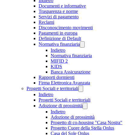
Indietro
Documenti e informative
Trasparenza e norme
Servizi di pagamento
Reclami
Disconoscimento movimenti
Pagamenti in europa
Definizione di Default
Normativa finanziaria
Indietro
Normativa finanziaria
MIFID 2
KIDS
Banca Assicurazione
Rapporti dormienti
Firma Elettronica Avanzata
Progetti Sociali e territoriali
Indietro
Progetti Sociali e territoriali
Adozione di prossimità
Indietro
Adozione di prossimità
Progetto di co-housing "Casa Nostra"
Progetto Cuore della Stella Onlus
Casa del Sole Onlus