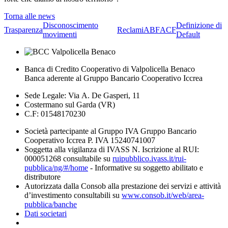
Torna alle news
Disconoscimento
Definizione di
Trasparenza
Reclami
ABF
ACF
movimenti
Default
Banca di Credito Cooperativo di Valpolicella Benaco
Banca aderente al Gruppo Bancario Cooperativo Iccrea
Sede Legale: Via A. De Gasperi, 11
Costermano sul Garda (VR)
C.F: 01548170230
Società partecipante al Gruppo IVA Gruppo Bancario
Cooperativo Iccrea P. IVA 15240741007
Soggetta alla vigilanza di IVASS N. Iscrizione al RUI:
000051268 consultabile su
ruipubblico.ivass.it/rui-
pubblica/ng/#/home
- Informative su soggetto abilitato e
distributore
Autorizzata dalla Consob alla prestazione dei servizi e attività
d’investimento consultabili su
www.consob.it/web/area-
pubblica/banche
Dati societari