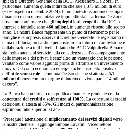
spiega il Direttore Generale della BCC, Alessandro De Zorzi. In
particolare, aumenta quella indiretta che sale a 375 milioni di euro
(+7% rispetto a dicembre 2024). In un contesto economico sempre
dinamico e con nuove iniziative imprenditoriali - afferma De Zorzi-
possiamo confermare che gli
impieghi
lordi
erogati
dalla BCC a
imprese e famiglie sono
460 milioni,
in aumento rispetto allo scorso
anno. La nostra Banca rappresenta un punto di riferimento per le
famiglie e le imprese, osserva il Direttore Generale - e registriamo un
clima di fiducia, un cardine per costruire un futuro di condivisione e
collaborazione a tutti i livelli. Il fatto che BCC Valpolicella Benaco
sia molto attenta al servizio, alla consulenza e all’accompagnamento
delle imprese e dei privati è senz’altro un vantaggio che le persone
valutano come valore aggiunto prima di affrontare un investimento
nuovo. Dal conto economico emerge anche il risultato positivo
dell’
utile semestrale
– continua De Zorzi - che si attesta a
5,1
milioni di euro
con un margine di intermediazione pari a 14 milioni
di euro”.
La Banca ha confermato una politica dinamica e prudente con la
copertura dei crediti a sofferenza al 100%.
La copertura di crediti
deteriorati si attesta al 85%. Gli indici di patrimonializzazione
esprimono ratio superiori al 24%.
“Prosegue l’attenzione al
miglioramento dei servizi digitali
verso
la nostra clientela - aggiunge Simone Lavarini, Vicedirettore