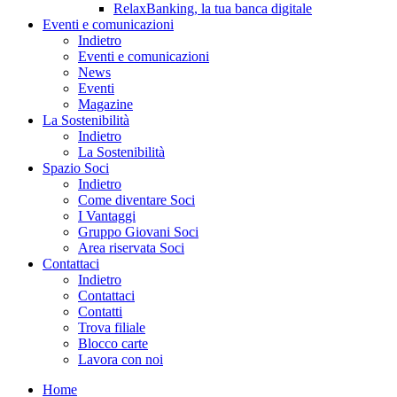
RelaxBanking, la tua banca digitale
Eventi e comunicazioni
Indietro
Eventi e comunicazioni
News
Eventi
Magazine
La Sostenibilità
Indietro
La Sostenibilità
Spazio Soci
Indietro
Come diventare Soci
I Vantaggi
Gruppo Giovani Soci
Area riservata Soci
Contattaci
Indietro
Contattaci
Contatti
Trova filiale
Blocco carte
Lavora con noi
Home