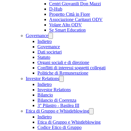
Centri Giovanili Don Mazzi
D-Hub
Progetto Città in Fiore
Associazione Caritauri ODV
Volare Alto ODV
Se Smart Education
Governance
Indietro
Governance
Dati societari
Statuto
Organi sociali e di direzione
Conflitti di interessi soggetti collegati
Politiche di Remunerazione
Investor Relations
Indietro
Investor Relations
Bilancio
Bilancio di Coerenza
3° Pilastro - Basilea III
Etica di Gruppo e Whistleblowing
Indietro
Etica di Gruppo e Whistleblowing
Codice Etico di Gruppo