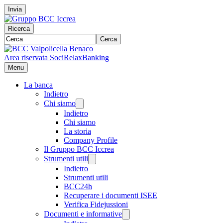
Invia
Ricerca
Cerca
Area riservata Soci
RelaxBanking
Menu
La banca
Indietro
Chi siamo
Indietro
Chi siamo
La storia
Company Profile
Il Gruppo BCC Iccrea
Strumenti utili
Indietro
Strumenti utili
BCC24h
Recuperare i documenti ISEE
Verifica Fidejussioni
Documenti e informative