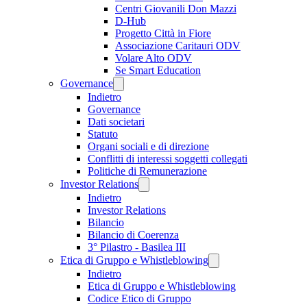
Centri Giovanili Don Mazzi
D-Hub
Progetto Città in Fiore
Associazione Caritauri ODV
Volare Alto ODV
Se Smart Education
Governance
Indietro
Governance
Dati societari
Statuto
Organi sociali e di direzione
Conflitti di interessi soggetti collegati
Politiche di Remunerazione
Investor Relations
Indietro
Investor Relations
Bilancio
Bilancio di Coerenza
3° Pilastro - Basilea III
Etica di Gruppo e Whistleblowing
Indietro
Etica di Gruppo e Whistleblowing
Codice Etico di Gruppo