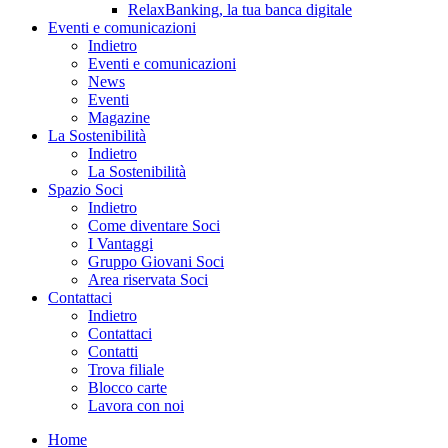
RelaxBanking, la tua banca digitale
Eventi e comunicazioni
Indietro
Eventi e comunicazioni
News
Eventi
Magazine
La Sostenibilità
Indietro
La Sostenibilità
Spazio Soci
Indietro
Come diventare Soci
I Vantaggi
Gruppo Giovani Soci
Area riservata Soci
Contattaci
Indietro
Contattaci
Contatti
Trova filiale
Blocco carte
Lavora con noi
Home