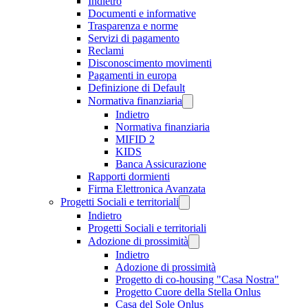
Indietro
Documenti e informative
Trasparenza e norme
Servizi di pagamento
Reclami
Disconoscimento movimenti
Pagamenti in europa
Definizione di Default
Normativa finanziaria
Indietro
Normativa finanziaria
MIFID 2
KIDS
Banca Assicurazione
Rapporti dormienti
Firma Elettronica Avanzata
Progetti Sociali e territoriali
Indietro
Progetti Sociali e territoriali
Adozione di prossimità
Indietro
Adozione di prossimità
Progetto di co-housing "Casa Nostra"
Progetto Cuore della Stella Onlus
Casa del Sole Onlus