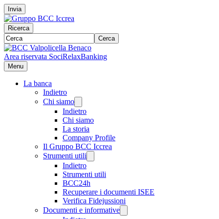
Invia
Ricerca
Cerca
Area riservata Soci
RelaxBanking
Menu
La banca
Indietro
Chi siamo
Indietro
Chi siamo
La storia
Company Profile
Il Gruppo BCC Iccrea
Strumenti utili
Indietro
Strumenti utili
BCC24h
Recuperare i documenti ISEE
Verifica Fidejussioni
Documenti e informative