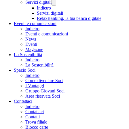
Servizi digitali
Indietro
Servizi digitali
RelaxBanking, la tua banca digitale
Eventi e comunicazioni
Indietro
Eventi e comunicazioni
News
Eventi
Magazine
La Sostenibilità
Indietro
La Sostenibilità
Spazio Soci
Indietro
Come diventare Soci
I Vantaggi
Gruppo Giovani Soci
Area riservata Soci
Contattaci
Indietro
Contattaci
Contatti
Trova filiale
Blocco carte