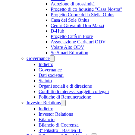
Adozione di prossimità
Progetto di co-housing "Casa Nostra"
Progetto Cuore della Stella Onlus
Casa del Sole Onlus
Centri Giovanili Don Mazzi
D-Hub
Progetto Città in Fiore
Associazione Caritauri ODV
Volare Alto ODV
Se Smart Education
Governance
Indietro
Governance
Dati societari
Statuto
Organi sociali e di direzione
Conflitti di interessi soggetti collegati
Politiche di Remunerazione
Investor Relations
Indietro
Investor Relations
Bilancio
Bilancio di Coerenza
3° Pilastro - Basilea III