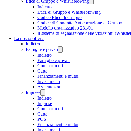
Etica di Gruppo e Whistleblowing
Indietro
Etica di Gruppo e Whistleblowing
Codice Etico di Gruppo
Codice di Condotta Anticorruzione di Gruppo
Modello organizzativo 231/01
Il sistema di segnalazione delle violazioni (Whistl
La nostra offerta
Indietro
Famiglie e privati
Indietro
Famiglie e privati
Conti correnti
Carte
Finanziamenti e mutui
Investimenti
Assicurazioni
Imprese
Indietro
Imprese
Conti correnti
Carte
POS
Finanziamenti e mutui
Investimenti