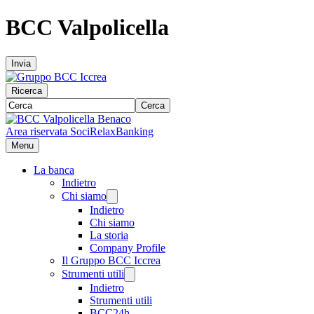
BCC Valpolicella
Invia
Ricerca
Cerca
Area riservata Soci
RelaxBanking
Menu
La banca
Indietro
Chi siamo
Indietro
Chi siamo
La storia
Company Profile
Il Gruppo BCC Iccrea
Strumenti utili
Indietro
Strumenti utili
BCC24h