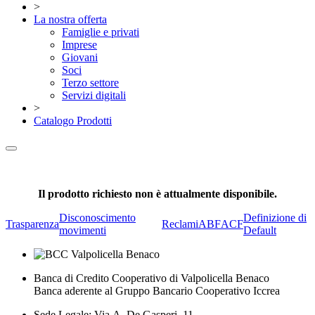
>
La nostra offerta
Famiglie e privati
Imprese
Giovani
Soci
Terzo settore
Servizi digitali
>
Catalogo Prodotti
Il prodotto richiesto non è attualmente disponibile.
Disconoscimento
Definizione di
Trasparenza
Reclami
ABF
ACF
movimenti
Default
Banca di Credito Cooperativo di Valpolicella Benaco
Banca aderente al Gruppo Bancario Cooperativo Iccrea
Sede Legale: Via A. De Gasperi, 11