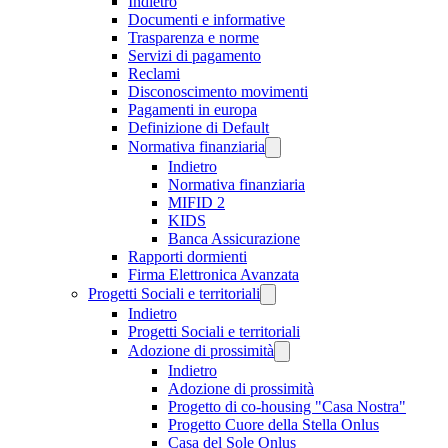
Indietro
Documenti e informative
Trasparenza e norme
Servizi di pagamento
Reclami
Disconoscimento movimenti
Pagamenti in europa
Definizione di Default
Normativa finanziaria
Indietro
Normativa finanziaria
MIFID 2
KIDS
Banca Assicurazione
Rapporti dormienti
Firma Elettronica Avanzata
Progetti Sociali e territoriali
Indietro
Progetti Sociali e territoriali
Adozione di prossimità
Indietro
Adozione di prossimità
Progetto di co-housing "Casa Nostra"
Progetto Cuore della Stella Onlus
Casa del Sole Onlus