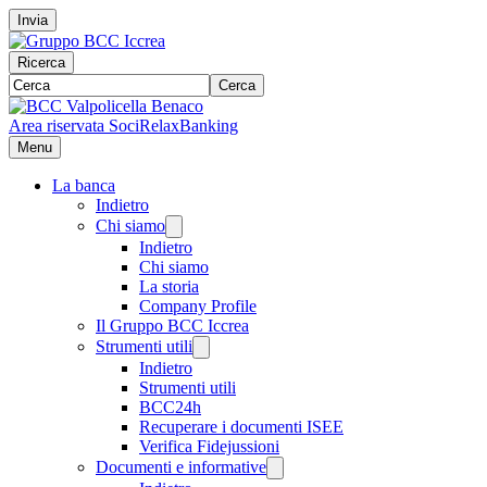
Invia
Ricerca
Cerca
Area riservata Soci
RelaxBanking
Menu
La banca
Indietro
Chi siamo
Indietro
Chi siamo
La storia
Company Profile
Il Gruppo BCC Iccrea
Strumenti utili
Indietro
Strumenti utili
BCC24h
Recuperare i documenti ISEE
Verifica Fidejussioni
Documenti e informative