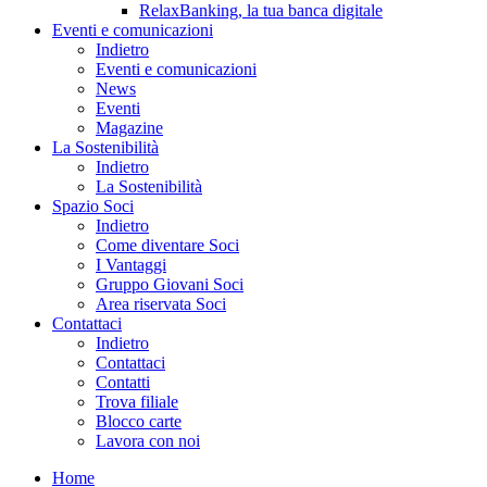
RelaxBanking, la tua banca digitale
Eventi e comunicazioni
Indietro
Eventi e comunicazioni
News
Eventi
Magazine
La Sostenibilità
Indietro
La Sostenibilità
Spazio Soci
Indietro
Come diventare Soci
I Vantaggi
Gruppo Giovani Soci
Area riservata Soci
Contattaci
Indietro
Contattaci
Contatti
Trova filiale
Blocco carte
Lavora con noi
Home