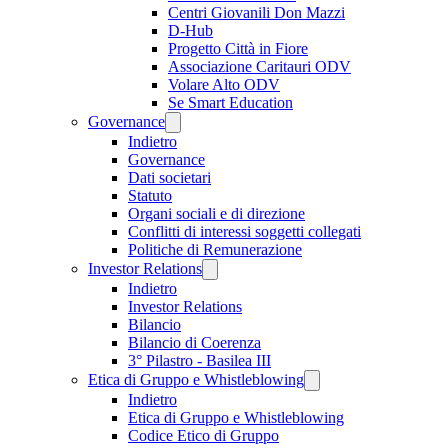
Centri Giovanili Don Mazzi
D-Hub
Progetto Città in Fiore
Associazione Caritauri ODV
Volare Alto ODV
Se Smart Education
Governance
Indietro
Governance
Dati societari
Statuto
Organi sociali e di direzione
Conflitti di interessi soggetti collegati
Politiche di Remunerazione
Investor Relations
Indietro
Investor Relations
Bilancio
Bilancio di Coerenza
3° Pilastro - Basilea III
Etica di Gruppo e Whistleblowing
Indietro
Etica di Gruppo e Whistleblowing
Codice Etico di Gruppo