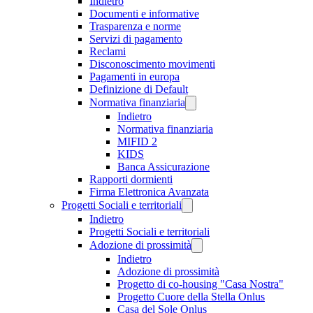
Indietro
Documenti e informative
Trasparenza e norme
Servizi di pagamento
Reclami
Disconoscimento movimenti
Pagamenti in europa
Definizione di Default
Normativa finanziaria
Indietro
Normativa finanziaria
MIFID 2
KIDS
Banca Assicurazione
Rapporti dormienti
Firma Elettronica Avanzata
Progetti Sociali e territoriali
Indietro
Progetti Sociali e territoriali
Adozione di prossimità
Indietro
Adozione di prossimità
Progetto di co-housing "Casa Nostra"
Progetto Cuore della Stella Onlus
Casa del Sole Onlus