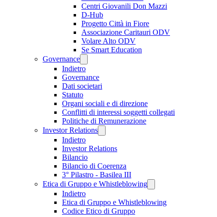
Centri Giovanili Don Mazzi
D-Hub
Progetto Città in Fiore
Associazione Caritauri ODV
Volare Alto ODV
Se Smart Education
Governance
Indietro
Governance
Dati societari
Statuto
Organi sociali e di direzione
Conflitti di interessi soggetti collegati
Politiche di Remunerazione
Investor Relations
Indietro
Investor Relations
Bilancio
Bilancio di Coerenza
3° Pilastro - Basilea III
Etica di Gruppo e Whistleblowing
Indietro
Etica di Gruppo e Whistleblowing
Codice Etico di Gruppo