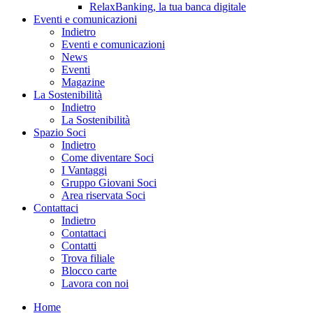
RelaxBanking, la tua banca digitale
Eventi e comunicazioni
Indietro
Eventi e comunicazioni
News
Eventi
Magazine
La Sostenibilità
Indietro
La Sostenibilità
Spazio Soci
Indietro
Come diventare Soci
I Vantaggi
Gruppo Giovani Soci
Area riservata Soci
Contattaci
Indietro
Contattaci
Contatti
Trova filiale
Blocco carte
Lavora con noi
Home