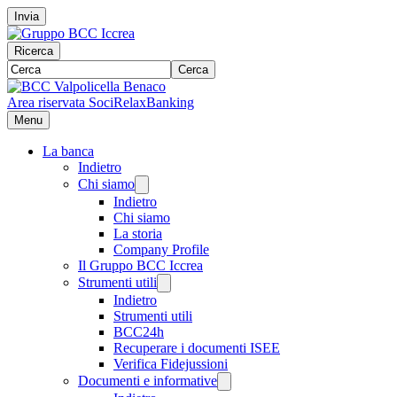
Invia
Ricerca
Cerca
Area riservata Soci
RelaxBanking
Menu
La banca
Indietro
Chi siamo
Indietro
Chi siamo
La storia
Company Profile
Il Gruppo BCC Iccrea
Strumenti utili
Indietro
Strumenti utili
BCC24h
Recuperare i documenti ISEE
Verifica Fidejussioni
Documenti e informative